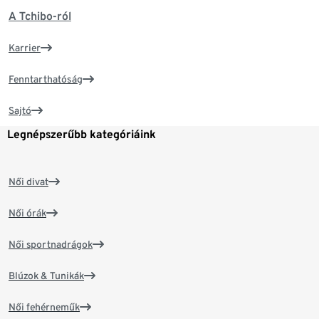
A Tchibo-ról
Karrier
Fenntarthatóság
Sajtó
Legnépszerűbb kategóriáink
Női divat
Női órák
Női sportnadrágok
Blúzok & Tunikák
Női fehérneműk