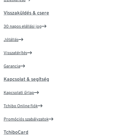
Visszaküldés & csere
30 napos elállási jog
Jótállás
Visszatérítés
Garancia
Kapcsolat & segítség
Kapcsolati űrlap
Tchibo Online fiók
Promóciós szabályzatok
TchiboCard