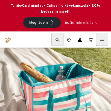
TchiboCard ajánlat - Cafissimo kávékapszulák 20%
kedvezménnyel*
Megnézem
További információk