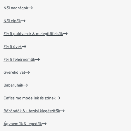
Női nadrágok
Női cipők
Férfi pulóverek & melegítőfelsők
Férfi övek
Férfi fehérneműk
Gyerekdivat
Babaruhák
Cafissimo modellek és színek
Bőröndök & utazási kiegészítők
Ágyneműk & lepedők