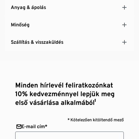
Anyag & ápolás
Minőség
Szállítás & visszaküldés
Minden hírlevél feliratkozónkat
10% kedvezménnyel lepjük meg
első vásárlása alkalmából¹
* Kötelezően kitöltendő mező
E-mail cím*