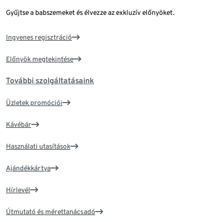
Gyűjtse a babszemeket és élvezze az exkluzív előnyöket.
Ingyenes regisztráció
Előnyök megtekintése
További szolgáltatásaink
Üzletek promóciói
Kávébár
Használati utasítások
Ajándékkártya
Hírlevél
Útmutató és mérettanácsadó