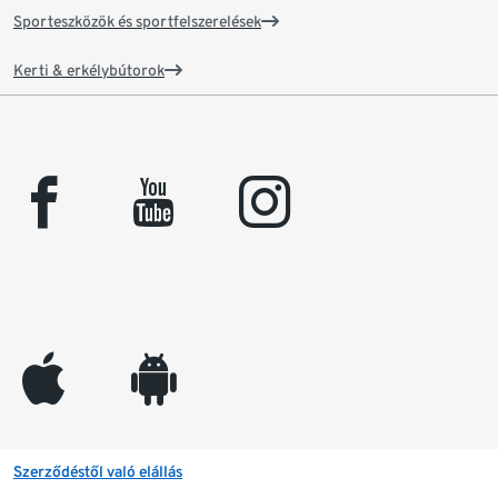
Sporteszközök és sportfelszerelések
Kerti & erkélybútorok
facebook
youtube
instagram
appleinc
android
Szerződéstől való elállás