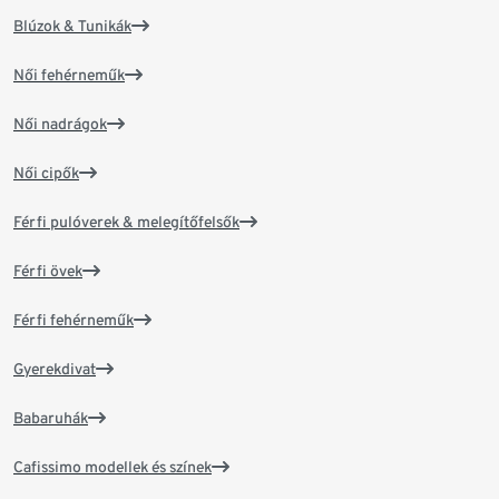
Blúzok & Tunikák
Női fehérneműk
Női nadrágok
Női cipők
Férfi pulóverek & melegítőfelsők
Férfi övek
Férfi fehérneműk
Gyerekdivat
Babaruhák
Cafissimo modellek és színek