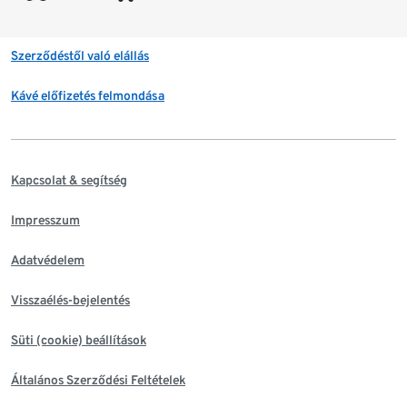
Szerződéstől való elállás
Kávé előfizetés felmondása
Kapcsolat & segítség
Impresszum
Adatvédelem
Visszaélés-bejelentés
Süti (cookie) beállítások
Általános Szerződési Feltételek