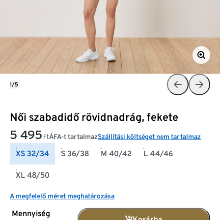
1/5
Női szabadidő rövidnadrág, fekete
5 495
ÁFA-t tartalmaz
Szállítási költséget nem tartalmaz
Ft
XS 32/34
S 36/38
M 40/42
L 44/46
XL 48/50
A megfelelő méret meghatározása
Mennyiség
Kosárba