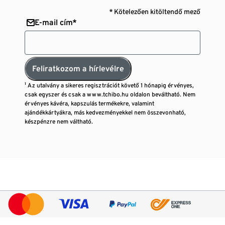
* Kötelezően kitöltendő mező
E-mail cím*
Feliratkozom a hírlevélre
¹ Az utalvány a sikeres regisztrációt követő 1 hónapig érvényes,
csak egyszer és csak a www.tchibo.hu oldalon beváltható. Nem
érvényes kávéra, kapszulás termékekre, valamint
ajándékkártyákra, más kedvezményekkel nem összevonható,
készpénzre nem váltható.