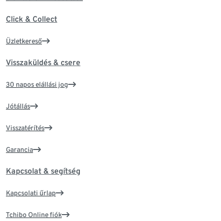
Click & Collect
Üzletkereső
Visszaküldés & csere
30 napos elállási jog
Jótállás
Visszatérítés
Garancia
Kapcsolat & segítség
Kapcsolati űrlap
Tchibo Online fiók