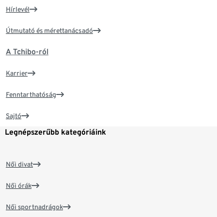
Hírlevél
Útmutató és mérettanácsadó
A Tchibo-ról
Karrier
Fenntarthatóság
Sajtó
Legnépszerűbb kategóriáink
Női divat
Női órák
Női sportnadrágok