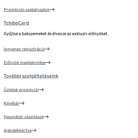
Promóciós szabályzatok
TchiboCard
Gyűjtse a babszemeket és élvezze az exkluzív előnyöket.
Ingyenes regisztráció
Előnyök megtekintése
További szolgáltatásaink
Üzletek promóciói
Kávébár
Használati utasítások
Ajándékkártya