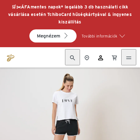
🛒✂️ÁFAmentes napok* legalább 3 db használati cikk
vásárlása esetén TchiboCard hűségkártyával & ingyenes
kiszállítás
Megnézem
További információk