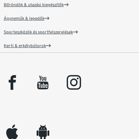
Bőröndök & utazási kiegészítők
Ágyneműk & lepedők
Sporteszközök és sportfelszerelések
Kerti & erkélybútorok
facebook
youtube
instagram
appleinc
android