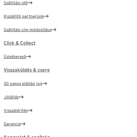
Szállítási idő
Kiszállító partnerünk
Szállítási cím módosítása
Click & Collect
Üzletkereső
Visszaküldés & csere
30 napos elállási jog
Jótállás
Visszatérítés
Garancia