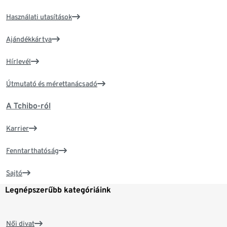
Használati utasítások
Ajándékkártya
Hírlevél
Útmutató és mérettanácsadó
A Tchibo-ról
Karrier
Fenntarthatóság
Sajtó
Legnépszerűbb kategóriáink
Női divat