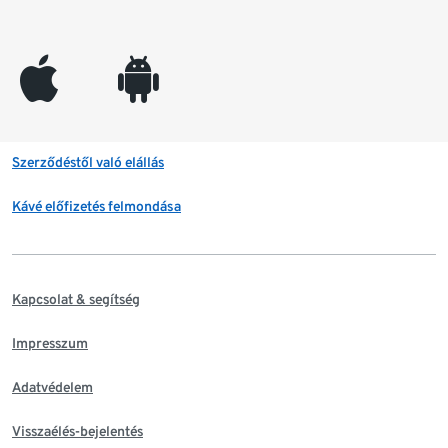
appleinc
android
Szerződéstől való elállás
Kávé előfizetés felmondása
Kapcsolat & segítség
Impresszum
Adatvédelem
Visszaélés-bejelentés