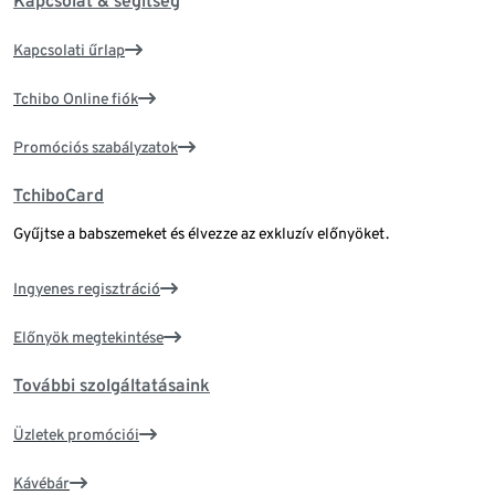
Kapcsolat & segítség
Kapcsolati űrlap
Tchibo Online fiók
Promóciós szabályzatok
TchiboCard
Gyűjtse a babszemeket és élvezze az exkluzív előnyöket.
Ingyenes regisztráció
Előnyök megtekintése
További szolgáltatásaink
Üzletek promóciói
Kávébár