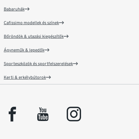
Babaruhák
Cafissimo modellek és színek
Bőröndök & utazási kiegészítők
Ágyneműk & lepedők
Sporteszközök és sportfelszerelések
Kerti & erkélybútorok
facebook
youtube
instagram