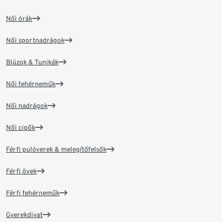
Női órák
Női sportnadrágok
Blúzok & Tunikák
Női fehérneműk
Női nadrágok
Női cipők
Férfi pulóverek & melegítőfelsők
Férfi övek
Férfi fehérneműk
Gyerekdivat