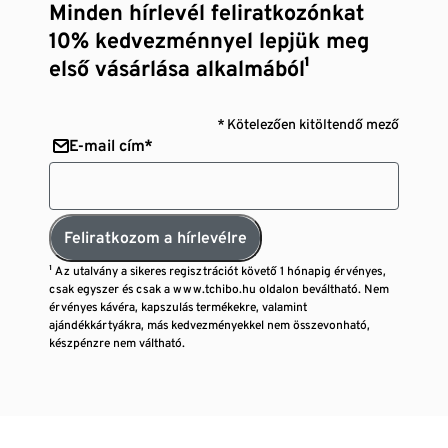
Minden hírlevél feliratkozónkat
10% kedvezménnyel lepjük meg
első vásárlása alkalmából¹
* Kötelezően kitöltendő mező
E-mail cím*
Feliratkozom a hírlevélre
¹ Az utalvány a sikeres regisztrációt követő 1 hónapig érvényes,
csak egyszer és csak a www.tchibo.hu oldalon beváltható. Nem
érvényes kávéra, kapszulás termékekre, valamint
ajándékkártyákra, más kedvezményekkel nem összevonható,
készpénzre nem váltható.