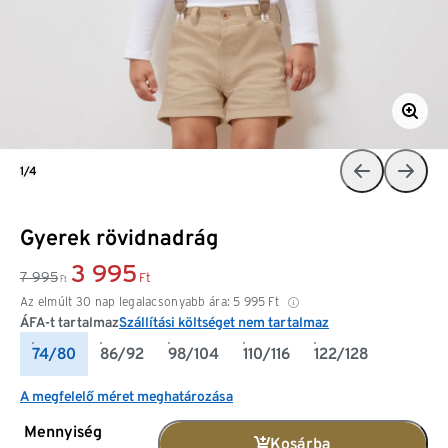
1/4
Gyerek rövidnadrág
3 995
7 995
Ft
Ft
Az elmúlt 30 nap legalacsonyabb ára:
5 995
Ft
ÁFA-t tartalmaz
Szállítási költséget nem tartalmaz
74/80
86/92
98/104
110/116
122/128
A megfelelő méret meghatározása
Mennyiség
Kosárba