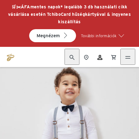
🛒✂️ÁFAmentes napok* legalább 3 db használati cikk
vásárlása esetén TchiboCard hűségkártyával & ingyenes
kiszállítás
Megnézem
További információk