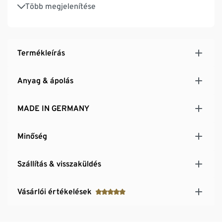
Fali rögzítéssel és padlóvédő betétekkel
Több megjelenítése
MADE IN GERMANY
Termékleírás
Anyag & ápolás
MADE IN GERMANY
Minőség
Szállítás & visszaküldés
Vásárlói értékelések