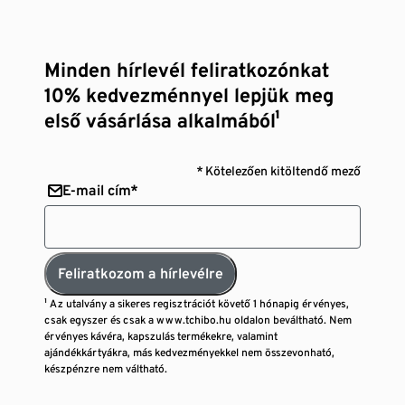
Minden hírlevél feliratkozónkat
10% kedvezménnyel lepjük meg
első vásárlása alkalmából¹
* Kötelezően kitöltendő mező
E-mail cím*
Feliratkozom a hírlevélre
¹ Az utalvány a sikeres regisztrációt követő 1 hónapig érvényes,
csak egyszer és csak a www.tchibo.hu oldalon beváltható. Nem
érvényes kávéra, kapszulás termékekre, valamint
ajándékkártyákra, más kedvezményekkel nem összevonható,
készpénzre nem váltható.