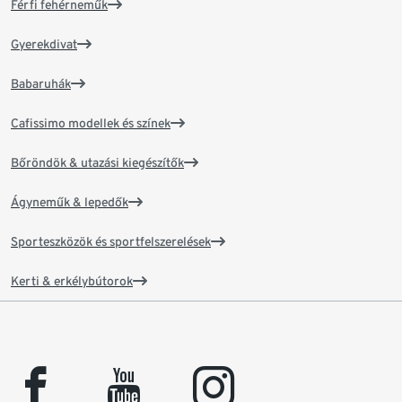
Férfi fehérneműk
Gyerekdivat
Babaruhák
Cafissimo modellek és színek
Bőröndök & utazási kiegészítők
Ágyneműk & lepedők
Sporteszközök és sportfelszerelések
Kerti & erkélybútorok
facebook
youtube
instagram