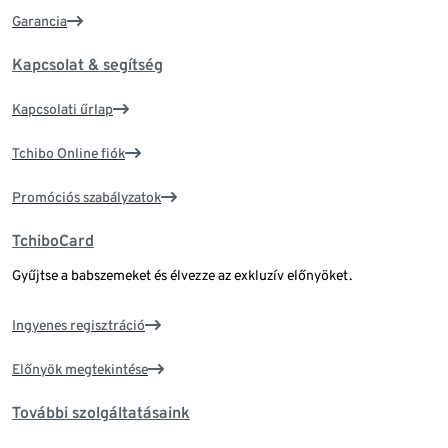
Garancia
Kapcsolat & segítség
Kapcsolati űrlap
Tchibo Online fiók
Promóciós szabályzatok
TchiboCard
Gyűjtse a babszemeket és élvezze az exkluzív előnyöket.
Ingyenes regisztráció
Előnyök megtekintése
További szolgáltatásaink