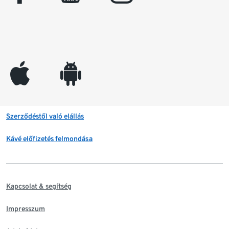
appleinc
android
Szerződéstől való elállás
Kávé előfizetés felmondása
Kapcsolat & segítség
Impresszum