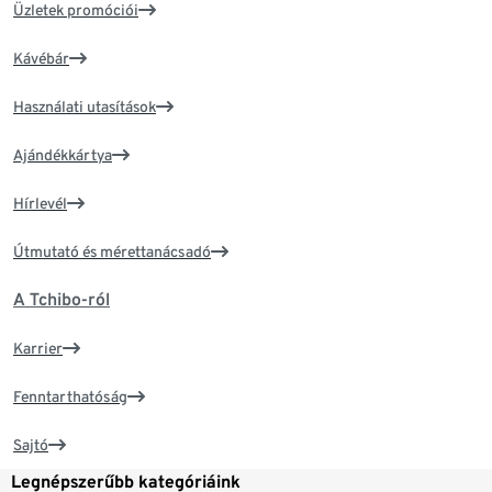
Üzletek promóciói
Kávébár
Használati utasítások
Ajándékkártya
Hírlevél
Útmutató és mérettanácsadó
A Tchibo-ról
Karrier
Fenntarthatóság
Sajtó
Legnépszerűbb kategóriáink