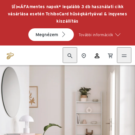
🛒✂️ÁFAmentes napok* legalább 3 db használati cikk
vásárlása esetén TchiboCard hűségkártyával & ingyenes
kiszállítás
Megnézem
További információk