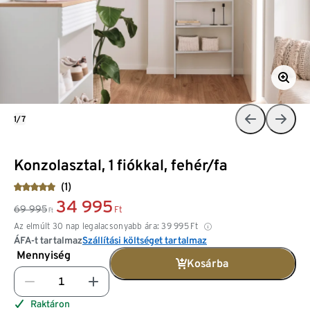
1/7
Konzolasztal, 1 fiókkal, fehér/fa
(1)
34 995
69 995
Ft
Ft
Az elmúlt 30 nap legalacsonyabb ára:
39 995
Ft
ÁFA-t tartalmaz
Szállítási költséget tartalmaz
Mennyiség
Kosárba
Raktáron