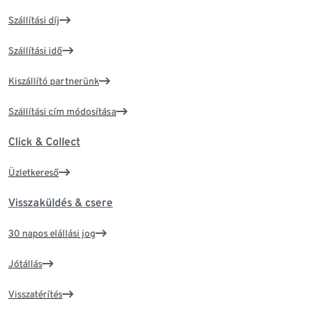
Szállítási díj
Szállítási idő
Kiszállító partnerünk
Szállítási cím módosítása
Click & Collect
Üzletkereső
Visszaküldés & csere
30 napos elállási jog
Jótállás
Visszatérítés