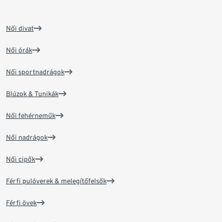
Női divat
Női órák
Női sportnadrágok
Blúzok & Tunikák
Női fehérneműk
Női nadrágok
Női cipők
Férfi pulóverek & melegítőfelsők
Férfi övek