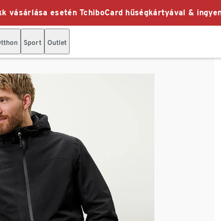
k vásárlása esetén TchiboCard hűségkártyával & ingyen
tthon
Sport
Outlet