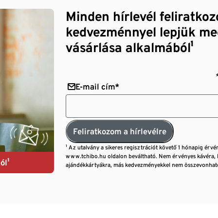
Minden hírlevél feliratko
kedvezménnyel lepjük me
vásárlása alkalmából¹
E-mail cím*
Feliratkozom a hírlevélre
¹ Az utalvány a sikeres regisztrációt követő 1 hónapig érvé
www.tchibo.hu oldalon beváltható. Nem érvényes kávéra, 
ól¹
ajándékkártyákra, más kedvezményekkel nem összevonható