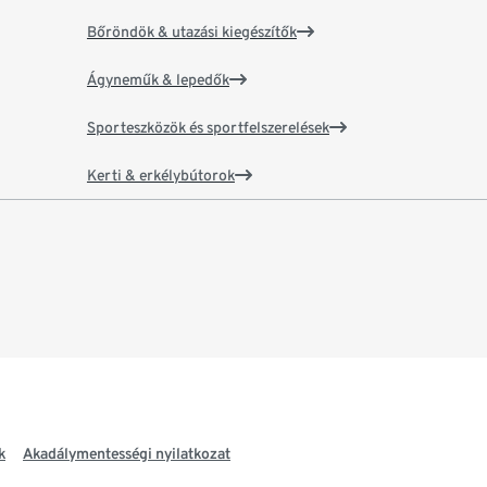
Bőröndök & utazási kiegészítők
Ágyneműk & lepedők
Sporteszközök és sportfelszerelések
Kerti & erkélybútorok
k
Akadálymentességi nyilatkozat