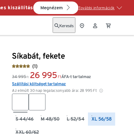
es kiszállítás
Megnézem
További információk
Keresés
Síkabát, fekete
(1)
26 995
34 995
ÁFA-t tartalmaz
Ft
Ft
Szállítási költséget tartalmaz
Az elmúlt 30 nap legalacsonyabb ára:
28 995
Ft
S 44/46
M 48/50
L 52/54
XL 56/58
XXL 60/62