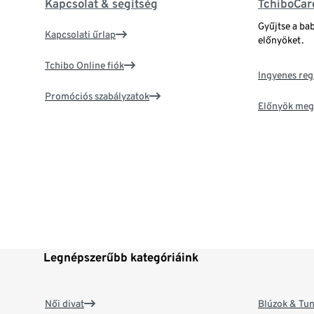
Kapcsolat & segítség
TchiboCar
Gyűjtse a ba
Kapcsolati űrlap
előnyöket.
Tchibo Online fiók
Ingyenes reg
Promóciós szabályzatok
Előnyök meg
Legnépszerűbb kategóriáink
Női divat
Blúzok & Tun