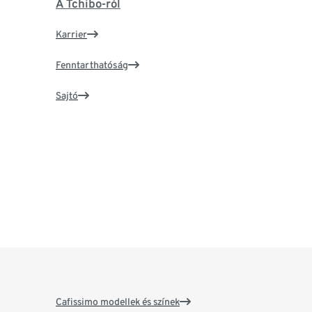
A Tchibo-ról
Karrier
Fenntarthatóság
Sajtó
Cafissimo modellek és színek