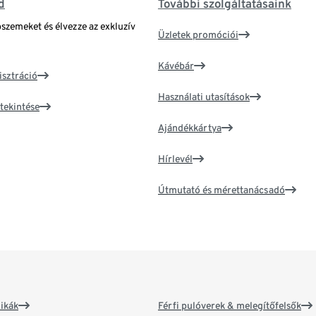
d
További szolgáltatásaink
bszemeket és élvezze az exkluzív
Üzletek promóciói
Kávébár
isztráció
Használati utasítások
tekintése
Ajándékkártya
Hírlevél
Útmutató és mérettanácsadó
ikák
Férfi pulóverek & melegítőfelsők