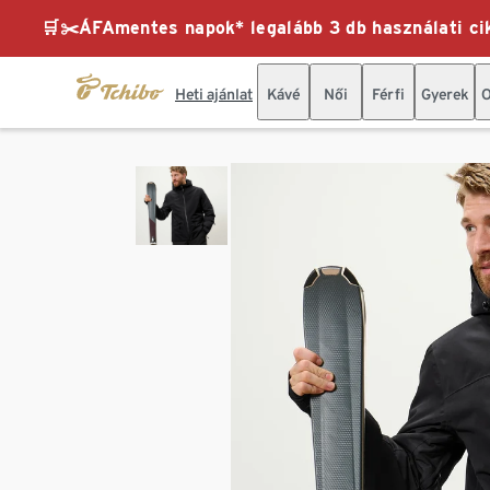
🛒✂️ÁFAmentes napok* legalább 3 db használati cik
Heti ajánlat
Kávé
Női
Férfi
Gyerek
O