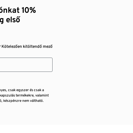
zónkat 10%
g első
* Kötelezően kitöltendő mező
nyes, csak egyszer és csak a
kapszulás termékekre, valamint
, készpénzre nem váltható.