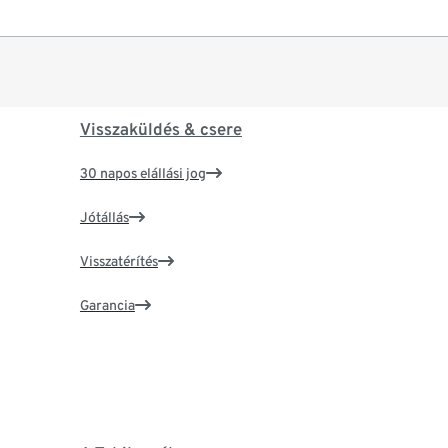
Visszaküldés & csere
30 napos elállási jog
Jótállás
Visszatérítés
Garancia