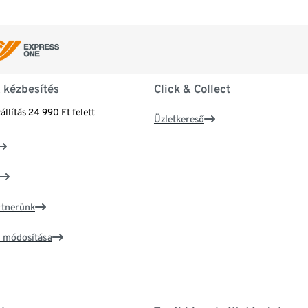
& kézbesítés
Click & Collect
állítás 24 990 Ft felett
Üzletkereső
artnerünk
ím módosítása