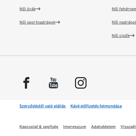
Női órák
Női fehérne
Női sportnadrágok
Női nadrágo
Női cipők
facebook
youtube
instagram
Szerződéstől való elállás
Kávé előfizetés felmondása
Kapcsolat & segítség
Impresszum
Adatvédelem
Visszaél