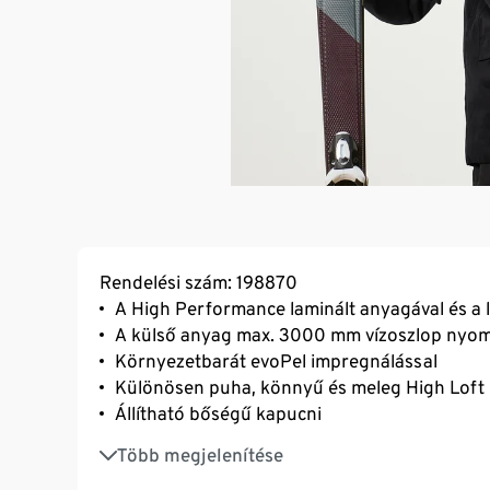
Rendelési szám: 198870
A High Performance laminált anyagával és a lez
A külső anyag max. 3000 mm vízoszlop nyomá
Környezetbarát evoPel impregnálással
Különösen puha, könnyű és meleg High Loft 
Állítható bőségű kapucni
Állógallér
Több megjelenítése
Vízhatlan hófogó csúszásgátló gumírozással