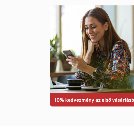
10% kedvezmény az első vásárlásb