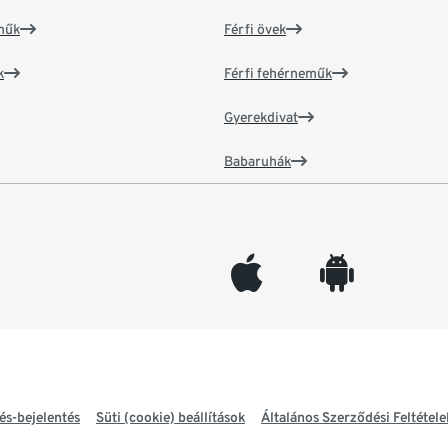
műk
Férfi övek
k
Férfi fehérneműk
Gyerekdivat
Babaruhák
appleinc
android
és-bejelentés
Süti (cookie) beállítások
Általános Szerződési Feltétele