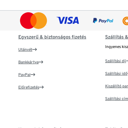
Egyszerű & biztonságos fizetés
Szállítás 
Ingyenes kisz
Utánvét
Szállítási díj
Bankkártya
Szállítási idő
PayPal
Kiszállító p
Előrefizetés
Szállítási c