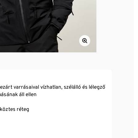
árt varrásaival vízhatlan, szélálló és lélegző
sának áll ellen
köztes réteg
 és patentgombokkal a bőség