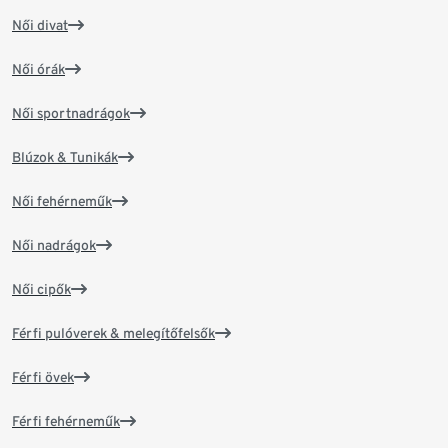
Női divat
Női órák
Női sportnadrágok
Blúzok & Tunikák
Női fehérneműk
Női nadrágok
Női cipők
Férfi pulóverek & melegítőfelsők
Férfi övek
Férfi fehérneműk