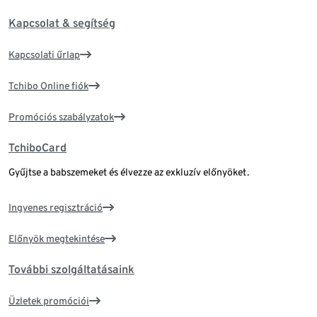
Kapcsolat & segítség
Kapcsolati űrlap
Tchibo Online fiók
Promóciós szabályzatok
TchiboCard
Gyűjtse a babszemeket és élvezze az exkluzív előnyöket.
Ingyenes regisztráció
Előnyök megtekintése
További szolgáltatásaink
Üzletek promóciói