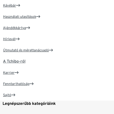
Kávébár
Használati utasítások
Ajándékkártya
Hírlevél
Útmutató és mérettanácsadó
A Tchibo-ról
Karrier
Fenntarthatóság
Sajtó
Legnépszerűbb kategóriáink