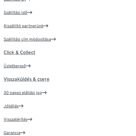
Szállítási idő
Kiszállító partnerünk
Szállítási cím módosítása
Click & Collect
Üzletkereső
Visszaküldés & csere
30 napos elállási jog
Jótállás
Visszatérítés
Garancia