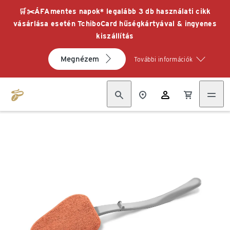
🛒✂️ÁFAmentes napok* legalább 3 db használati cikk
vásárlása esetén TchiboCard hűségkártyával & ingyenes
kiszállítás
Megnézem
További információk