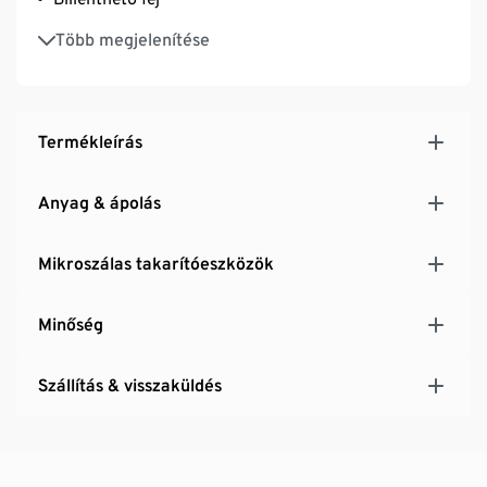
A mikroszálas huzatok moshatók
Több megjelenítése
Termékleírás
Anyag & ápolás
Mikroszálas takarítóeszközök
Minőség
Szállítás & visszaküldés