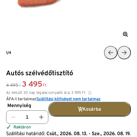
1/4
Autós szélvédőtisztító
3 495
4 495
Ft
Ft
Az elmúlt 30 nap legalacsonyabb ára:
3 995
Ft
ÁFA-t tartalmaz
Szállítási költséget nem tartalmaz
Mennyiség
Kosárba
Raktáron
Szállítási határidő:
Csüt., 2026. 08. 13. - Sze., 2026. 08. 19.