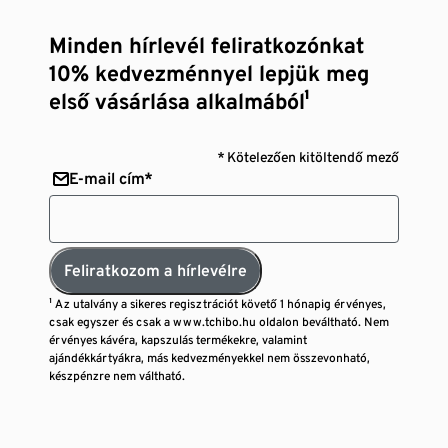
Minden hírlevél feliratkozónkat
10% kedvezménnyel lepjük meg
első vásárlása alkalmából¹
* Kötelezően kitöltendő mező
E-mail cím*
Feliratkozom a hírlevélre
¹ Az utalvány a sikeres regisztrációt követő 1 hónapig érvényes,
csak egyszer és csak a www.tchibo.hu oldalon beváltható. Nem
érvényes kávéra, kapszulás termékekre, valamint
ajándékkártyákra, más kedvezményekkel nem összevonható,
készpénzre nem váltható.