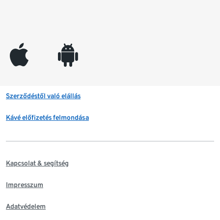
appleinc
android
Szerződéstől való elállás
Kávé előfizetés felmondása
Kapcsolat & segítség
Impresszum
Adatvédelem