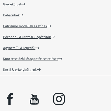
Gyerekdivat
Babaruhák
Cafissimo modellek és színek
Bőröndök & utazási kiegészítők
Ágyneműk & lepedők
Sporteszközök és sportfelszerelések
Kerti & erkélybútorok
facebook
youtube
instagram