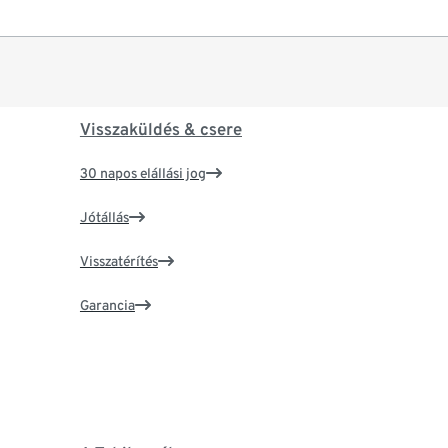
Visszaküldés & csere
30 napos elállási jog
Jótállás
Visszatérítés
Garancia