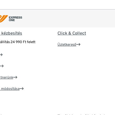
& kézbesítés
Click & Collect
állítás 24 990 Ft felett
Üzletkereső
artnerünk
ím módosítása