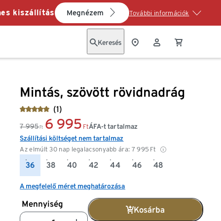
es kiszállítás
Megnézem
További információk
Keresés
Mintás, szövött rövidnadrág
(1)
6 995
7 995
ÁFA-t tartalmaz
Ft
Ft
Szállítási költséget nem tartalmaz
Az elmúlt 30 nap legalacsonyabb ára:
7 995
Ft
36
38
40
42
44
46
48
A megfelelő méret meghatározása
Mennyiség
Kosárba