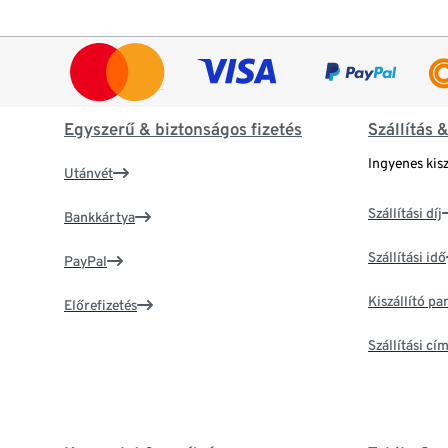
Egyszerű & biztonságos fizetés
Szállítás 
Ingyenes kisz
Utánvét
Szállítási díj
Bankkártya
Szállítási idő
PayPal
Kiszállító p
Előrefizetés
Szállítási c