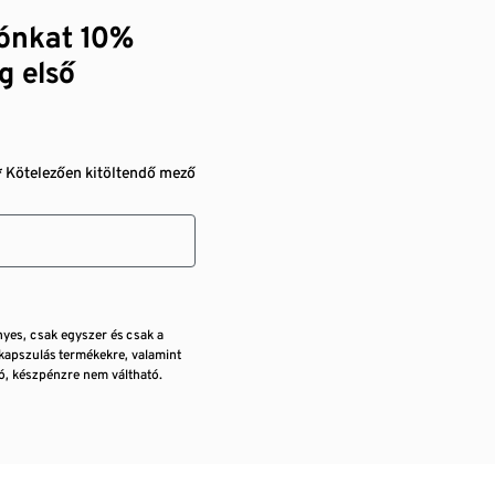
zónkat 10%
g első
* Kötelezően kitöltendő mező
nyes, csak egyszer és csak a
kapszulás termékekre, valamint
, készpénzre nem váltható.