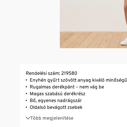
Rendelési szám: 219580
Enyhén gyűrt szövött anyag kiváló minőségű
Rugalmas derékpánt – nem vág be
Magas szabású derékrész
Bő, egyenes nadrágszár
Oldalsó bevágott zsebek
Rávarrt szegély
Több megjelenítése