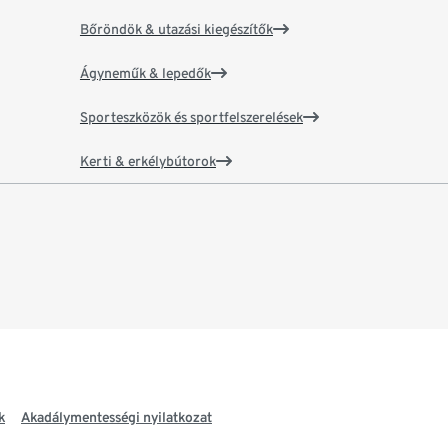
Bőröndök & utazási kiegészítők
Ágyneműk & lepedők
Sporteszközök és sportfelszerelések
Kerti & erkélybútorok
k
Akadálymentességi nyilatkozat