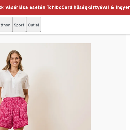
k vásárlása esetén TchiboCard hűségkártyával & ingyen
tthon
Sport
Outlet