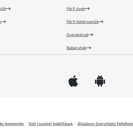
műk
Férfi övek
k
Férfi fehérneműk
Gyerekdivat
Babaruhák
appleinc
android
és-bejelentés
Süti (cookie) beállítások
Általános Szerződési Feltétele