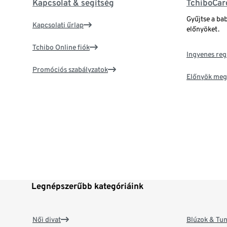
Kapcsolat & segítség
TchiboCar
Gyűjtse a ba
Kapcsolati űrlap
előnyöket.
Tchibo Online fiók
Ingyenes reg
Promóciós szabályzatok
Előnyök meg
Legnépszerűbb kategóriáink
Női divat
Blúzok & Tun