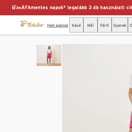
🛒✂️ÁFAmentes napok* legalább 3 db használati cik
Heti ajánlat
Kávé
Női
Férfi
Gyerek
O