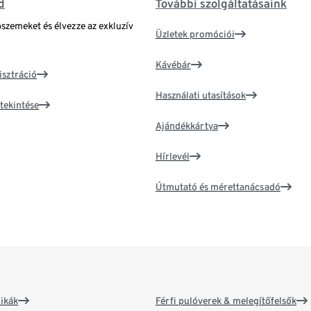
d
További szolgáltatásaink
bszemeket és élvezze az exkluzív
Üzletek promóciói
Kávébár
isztráció
Használati utasítások
tekintése
Ajándékkártya
Hírlevél
Útmutató és mérettanácsadó
ikák
Férfi pulóverek & melegítőfelsők