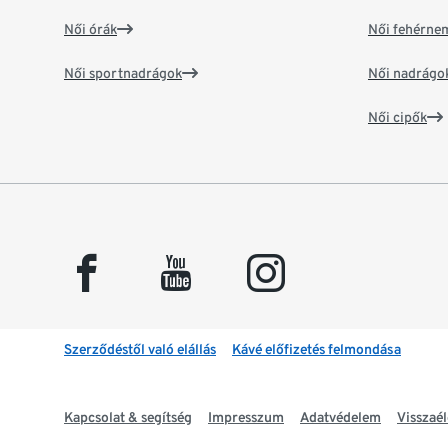
Női órák
Női fehérne
Női sportnadrágok
Női nadrágo
Női cipők
facebook
youtube
instagram
Szerződéstől való elállás
Kávé előfizetés felmondása
Kapcsolat & segítség
Impresszum
Adatvédelem
Visszaél