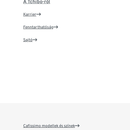
A Tchibo-ról
Karrier
Fenntarthatóság
Sajtó
Cafissimo modellek és színek