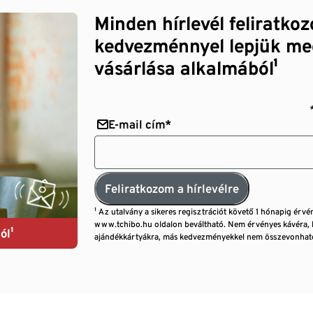
Minden hírlevél feliratko
kedvezménnyel lepjük me
vásárlása alkalmából¹
E-mail cím*
Feliratkozom a hírlevélre
¹ Az utalvány a sikeres regisztrációt követő 1 hónapig érvé
www.tchibo.hu oldalon beváltható. Nem érvényes kávéra, 
ól¹
ajándékkártyákra, más kedvezményekkel nem összevonható