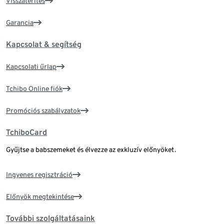
Visszatérítés
Garancia
Kapcsolat & segítség
Kapcsolati űrlap
Tchibo Online fiók
Promóciós szabályzatok
TchiboCard
Gyűjtse a babszemeket és élvezze az exkluzív előnyöket.
Ingyenes regisztráció
Előnyök megtekintése
További szolgáltatásaink