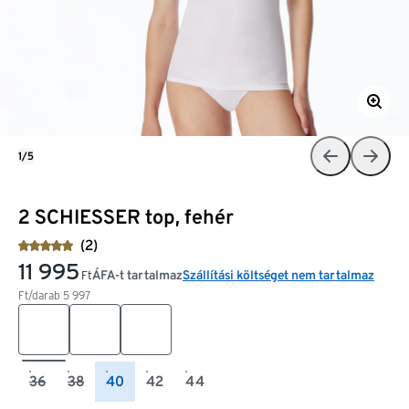
1/5
2 SCHIESSER top, fehér
(2)
11 995
ÁFA-t tartalmaz
Szállítási költséget nem tartalmaz
Ft
Ft/darab
5 997
36
38
40
42
44