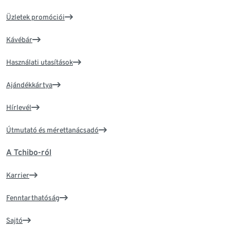
Üzletek promóciói
Kávébár
Használati utasítások
Ajándékkártya
Hírlevél
Útmutató és mérettanácsadó
A Tchibo-ról
Karrier
Fenntarthatóság
Sajtó