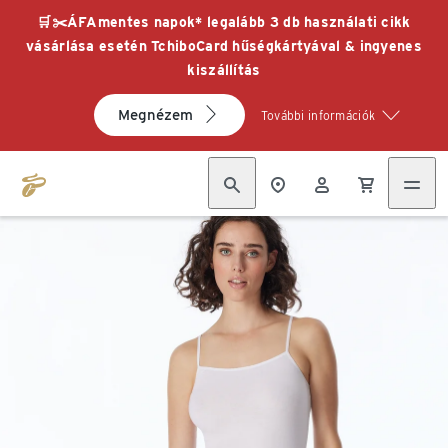
🛒✂️ÁFAmentes napok* legalább 3 db használati cikk
vásárlása esetén TchiboCard hűségkártyával & ingyenes
kiszállítás
Megnézem
További információk