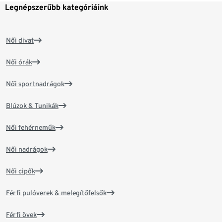
Legnépszerűbb kategóriáink
Női divat
Női órák
Női sportnadrágok
Blúzok & Tunikák
Női fehérneműk
Női nadrágok
Női cipők
Férfi pulóverek & melegítőfelsők
Férfi övek