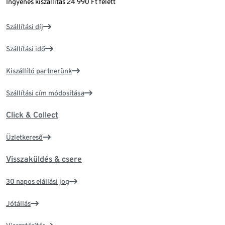
Ingyenes kiszállítás 24 990 Ft felett
Szállítási díj
Szállítási idő
Kiszállító partnerünk
Szállítási cím módosítása
Click & Collect
Üzletkereső
Visszaküldés & csere
30 napos elállási jog
Jótállás