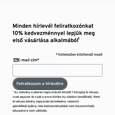
Minden hírlevél feliratkozónkat
10% kedvezménnyel lepjük meg
első vásárlása alkalmából¹
* Kötelezően kitöltendő mező
E-mail cím*
Feliratkozom a hírlevélre
¹ Az utalvány a sikeres regisztrációt követő 1 hónapig érvényes,
csak egyszer és csak a www.tchibo.hu oldalon beváltható. Nem
érvényes kávéra, kapszulás termékekre, valamint
ajándékkártyákra, más kedvezményekkel nem összevonható,
készpénzre nem váltható.