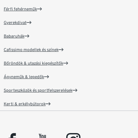
Férfi fehérneműk
Gyerekdivat
Babaruhák
Cafissimo modellek és színek
Bőröndök & utazási kiegészítők
Ágyneműk & lepedők
Sporteszközök és sportfelszerelések
Kerti & erkélybútorok