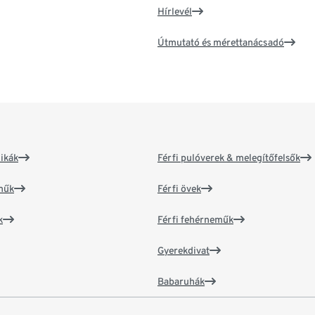
Hírlevél
Útmutató és mérettanácsadó
ikák
Férfi pulóverek & melegítőfelsők
műk
Férfi övek
k
Férfi fehérneműk
Gyerekdivat
Babaruhák