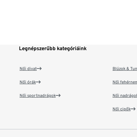
Legnépszerűbb kategóriáink
Női divat
Blúzok & Tun
Női órák
Női fehérne
Női sportnadrágok
Női nadrágo
Női cipők