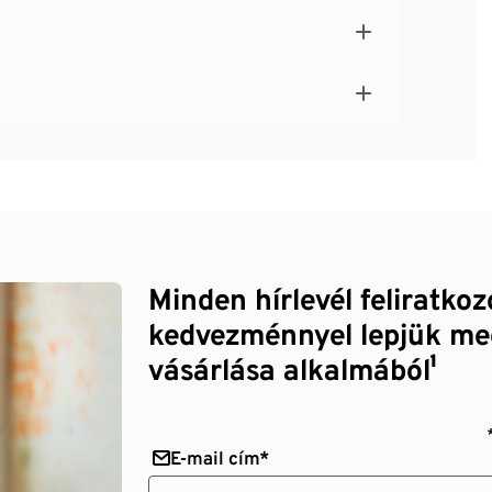
Minden hírlevél feliratko
kedvezménnyel lepjük me
vásárlása alkalmából¹
E-mail cím*