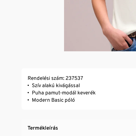
Rendelési szám: 237537
Szív alakú kivágással
Puha pamut-modál keverék
Modern Basic póló
Termékleírás