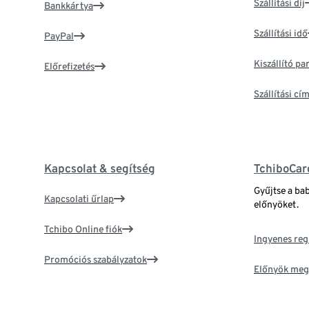
Szállítási díj
Bankkártya
Szállítási idő
PayPal
Kiszállító p
Előrefizetés
Szállítási c
Kapcsolat & segítség
TchiboCar
Gyűjtse a ba
Kapcsolati űrlap
előnyöket.
Tchibo Online fiók
Ingyenes reg
Promóciós szabályzatok
Előnyök meg