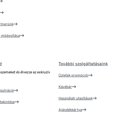
artnerünk
ím módosítása
d
További szolgáltatásaink
bszemeket és élvezze az exkluzív
Üzletek promóciói
Kávébár
isztráció
Használati utasítások
tekintése
Ajándékkártya