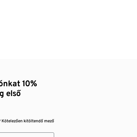
zónkat 10%
g első
* Kötelezően kitöltendő mező