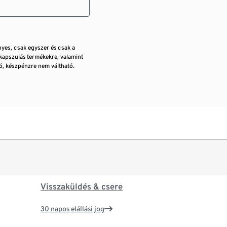
nyes, csak egyszer és csak a
kapszulás termékekre, valamint
, készpénzre nem váltható.
Visszaküldés & csere
30 napos elállási jog