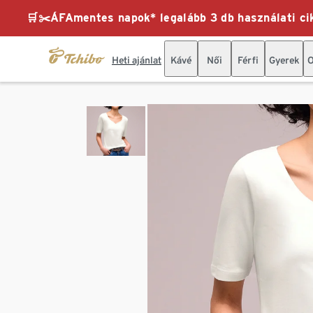
🛒✂️ÁFAmentes napok* legalább 3 db használati cik
Heti ajánlat
Kávé
Női
Férfi
Gyerek
O