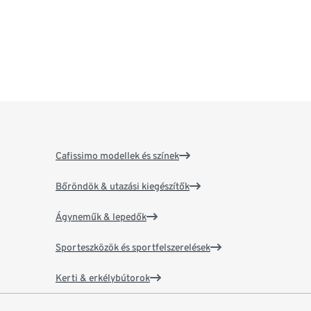
Cafissimo modellek és színek
Bőröndök & utazási kiegészítők
Ágyneműk & lepedők
Sporteszközök és sportfelszerelések
Kerti & erkélybútorok