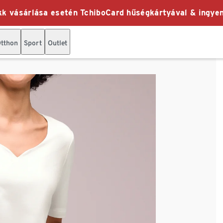
k vásárlása esetén TchiboCard hűségkártyával & ingyen
tthon
Sport
Outlet