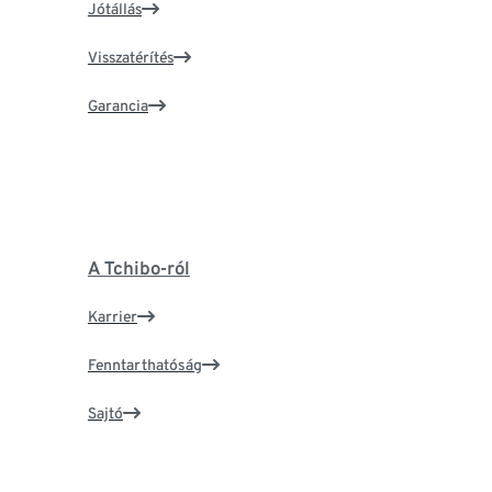
Jótállás
Visszatérítés
Garancia
A Tchibo-ról
Karrier
Fenntarthatóság
Sajtó