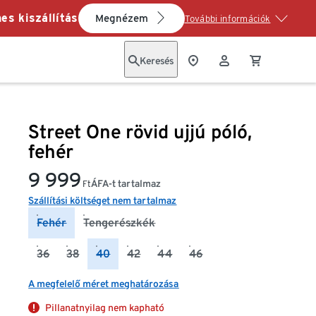
es kiszállítás
Megnézem
További információk
Keresés
Street One rövid ujjú póló,
fehér
9 999
ÁFA-t tartalmaz
Ft
Szállítási költséget nem tartalmaz
Fehér
Tengerészkék
36
38
40
42
44
46
A megfelelő méret meghatározása
Pillanatnyilag nem kapható