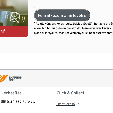
Feliratkozom a hírlevélre
¹ Az utalvány a sikeres regisztrációt követő 1 hónapig érvé
www.tchibo.hu oldalon beváltható. Nem érvényes kávéra, 
ól¹
ajándékkártyákra, más kedvezményekkel nem összevonható
& kézbesítés
Click & Collect
állítás 24 990 Ft felett
Üzletkereső