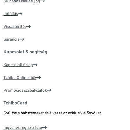
30 napos elállási jog
Jótállás
Visszatérítés
Garancia
Kapcsolat & segítség
Kapcsolati űrlap
Tchibo Online fiók
Promóciós szabályzatok
TchiboCard
Gyűjtse a babszemeket és élvezze az exkluzív előnyöket.
Ingyenes regisztráció