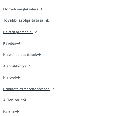
Előnyök megtekintése
További szolgáltatásaink
Üzletek promóciói
Kávébár
Használati utasítások
Ajándékkártya
Hírlevél
Útmutató és mérettanácsadó
A Tchibo-ról
Karrier