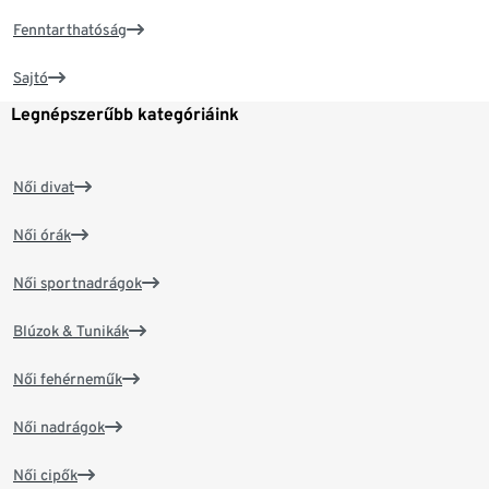
Fenntarthatóság
Sajtó
Legnépszerűbb kategóriáink
Női divat
Női órák
Női sportnadrágok
Blúzok & Tunikák
Női fehérneműk
Női nadrágok
Női cipők