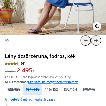
1/3
Lány dzsörzéruha, fodros, kék
(4)
2 495
2 995
Ft
Ft
Az elmúlt 30 nap legalacsonyabb ára:
2 995
Ft
ÁFA-t tartalmaz
Szállítási költséget nem tartalmaz
122/128
134/140
146/152
158/164
170/176
A megfelelő méret meghatározása