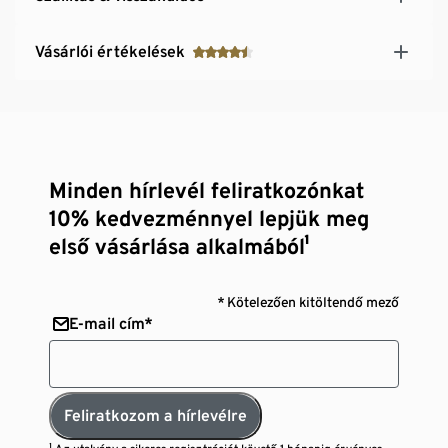
Vásárlói értékelések
Minden hírlevél feliratkozónkat
10% kedvezménnyel lepjük meg
első vásárlása alkalmából¹
* Kötelezően kitöltendő mező
E-mail cím*
Feliratkozom a hírlevélre