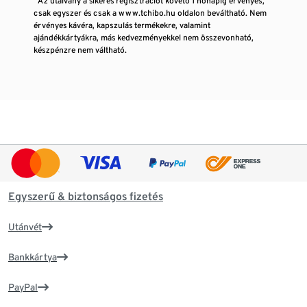
¹ Az utalvány a sikeres regisztrációt követő 1 hónapig érvényes,
csak egyszer és csak a www.tchibo.hu oldalon beváltható. Nem
érvényes kávéra, kapszulás termékekre, valamint
ajándékkártyákra, más kedvezményekkel nem összevonható,
készpénzre nem váltható.
Egyszerű & biztonságos fizetés
Utánvét
Bankkártya
PayPal