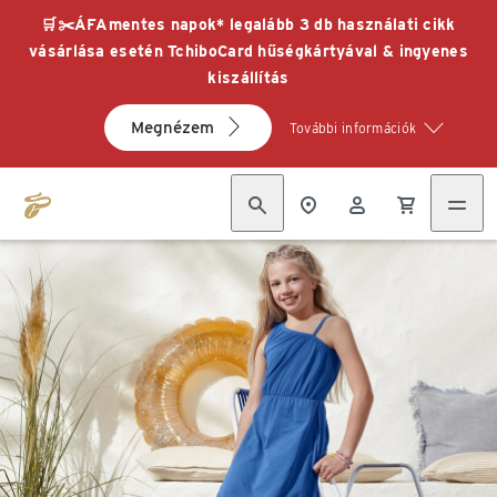
🛒✂️ÁFAmentes napok* legalább 3 db használati cikk
vásárlása esetén TchiboCard hűségkártyával & ingyenes
kiszállítás
Megnézem
További információk