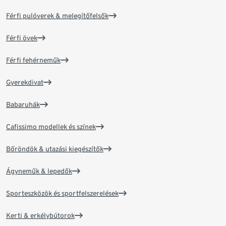
Férfi pulóverek & melegítőfelsők
Férfi övek
Férfi fehérneműk
Gyerekdivat
Babaruhák
Cafissimo modellek és színek
Bőröndök & utazási kiegészítők
Ágyneműk & lepedők
Sporteszközök és sportfelszerelések
Kerti & erkélybútorok