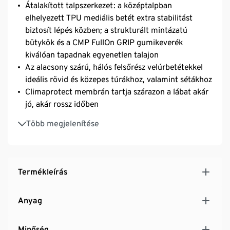
Átalakított talpszerkezet: a középtalpban
elhelyezett TPU mediális betét extra stabilitást
biztosít lépés közben; a strukturált mintázatú
bütykök és a CMP FullOn GRIP gumikeverék
kiválóan tapadnak egyenetlen talajon
Az alacsony szárú, hálós felsőrész velúrbetétekkel
ideális rövid és közepes túrákhoz, valamint sétákhoz
Climaprotect membrán tartja szárazon a lábat akár
jó, akár rossz időben
CMP FullOn GRIP talppal – minden száraz és nedves
Több megjelenítése
felületre
Maximális kényelem és stabilitás
Széles csík véd a lekopás ellen
Bokánál támasztó rendszer
Termékleírás
EVA erősítésű Ortholite talpbetét
Anyag
Minőség