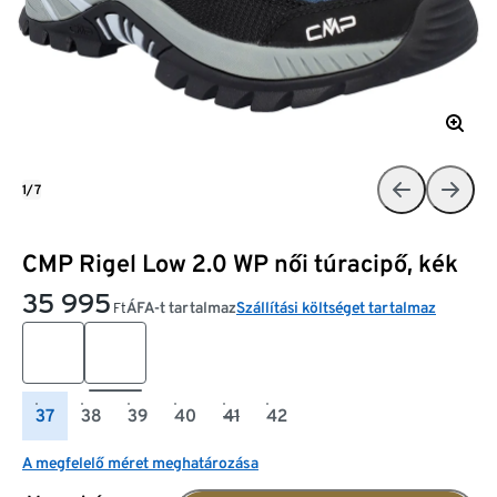
1/7
CMP Rigel Low 2.0 WP női túracipő, kék
35 995
ÁFA-t tartalmaz
Szállítási költséget tartalmaz
Ft
37
38
39
40
41
42
A megfelelő méret meghatározása