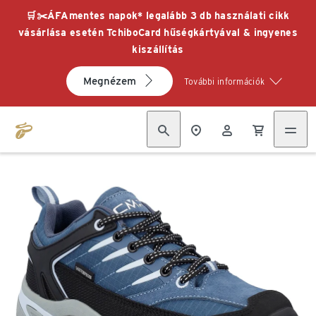
🛒✂️ÁFAmentes napok* legalább 3 db használati cikk
vásárlása esetén TchiboCard hűségkártyával & ingyenes
kiszállítás
Megnézem
További információk