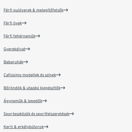
Férfi pulóverek & melegítőfelsők
Férfi övek
Férfi fehérneműk
Gyerekdivat
Babaruhák
Cafissimo modellek és színek
Bőröndök & utazási kiegészítők
Ágyneműk & lepedők
Sporteszközök és sportfelszerelések
Kerti & erkélybútorok