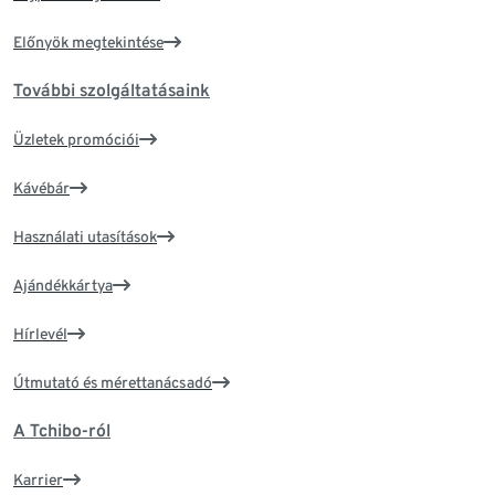
Előnyök megtekintése
További szolgáltatásaink
Üzletek promóciói
Kávébár
Használati utasítások
Ajándékkártya
Hírlevél
Útmutató és mérettanácsadó
A Tchibo-ról
Karrier