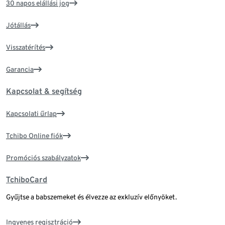
30 napos elállási jog
Jótállás
Visszatérítés
Garancia
Kapcsolat & segítség
Kapcsolati űrlap
Tchibo Online fiók
Promóciós szabályzatok
TchiboCard
Gyűjtse a babszemeket és élvezze az exkluzív előnyöket.
Ingyenes regisztráció