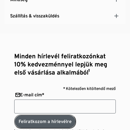
Szállítás & visszaküldés
Minden hírlevél feliratkozónkat
10% kedvezménnyel lepjük meg
első vásárlása alkalmából¹
* Kötelezően kitöltendő mező
E-mail cím*
Feliratkozom a hírlevélre