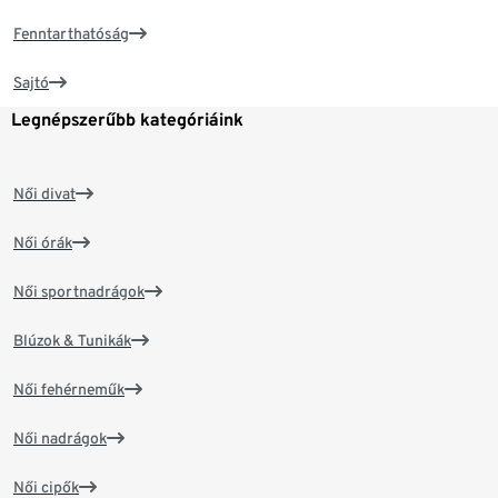
Fenntarthatóság
Sajtó
Legnépszerűbb kategóriáink
Női divat
Női órák
Női sportnadrágok
Blúzok & Tunikák
Női fehérneműk
Női nadrágok
Női cipők