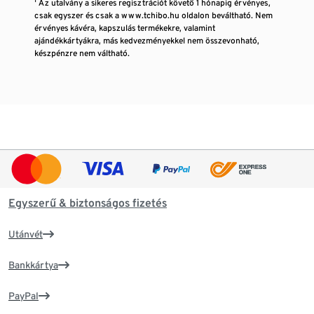
¹ Az utalvány a sikeres regisztrációt követő 1 hónapig érvényes,
csak egyszer és csak a www.tchibo.hu oldalon beváltható. Nem
érvényes kávéra, kapszulás termékekre, valamint
ajándékkártyákra, más kedvezményekkel nem összevonható,
készpénzre nem váltható.
Egyszerű & biztonságos fizetés
Utánvét
Bankkártya
PayPal