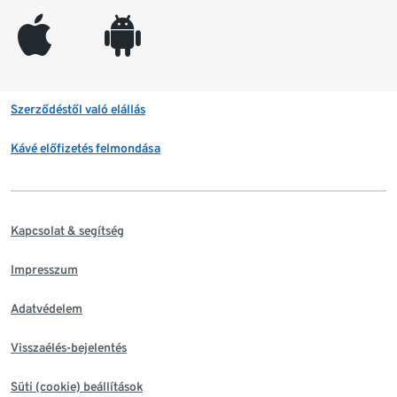
appleinc
android
Szerződéstől való elállás
Kávé előfizetés felmondása
Kapcsolat & segítség
Impresszum
Adatvédelem
Visszaélés-bejelentés
Süti (cookie) beállítások