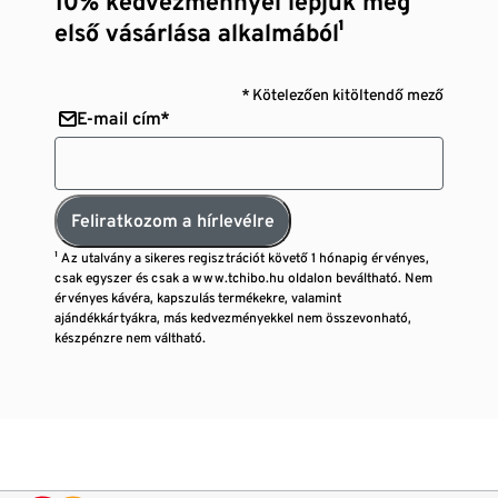
10% kedvezménnyel lepjük meg
első vásárlása alkalmából¹
* Kötelezően kitöltendő mező
E-mail cím*
Feliratkozom a hírlevélre
¹ Az utalvány a sikeres regisztrációt követő 1 hónapig érvényes,
csak egyszer és csak a www.tchibo.hu oldalon beváltható. Nem
érvényes kávéra, kapszulás termékekre, valamint
ajándékkártyákra, más kedvezményekkel nem összevonható,
készpénzre nem váltható.