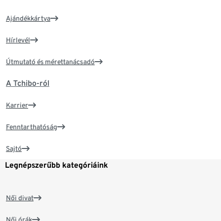
Ajándékkártya
Hírlevél
Útmutató és mérettanácsadó
A Tchibo-ról
Karrier
Fenntarthatóság
Sajtó
Legnépszerűbb kategóriáink
Női divat
Női órák