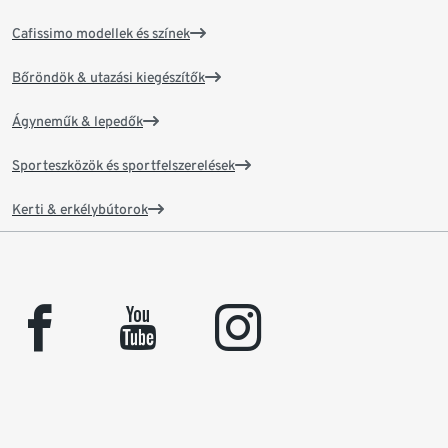
Cafissimo modellek és színek
Bőröndök & utazási kiegészítők
Ágyneműk & lepedők
Sporteszközök és sportfelszerelések
Kerti & erkélybútorok
facebook
youtube
instagram