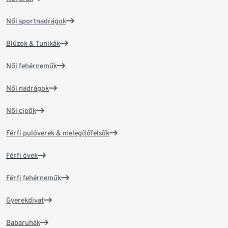
Női sportnadrágok
Blúzok & Tunikák
Női fehérneműk
Női nadrágok
Női cipők
Férfi pulóverek & melegítőfelsők
Férfi övek
Férfi fehérneműk
Gyerekdivat
Babaruhák