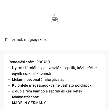
Termék megjegyzése
Rendelési szám: 200760
Nyitott tárolóhely pl. vasalók, seprűk, kézi kefék és
egyéb eszközök számára
Melaminbevonatú faforgácslap
Különféle magasságokba helyezhető polclapok
2 dupla fém kampó a seprűk és kézi kefék
felakasztásához
MADE IN GERMANY