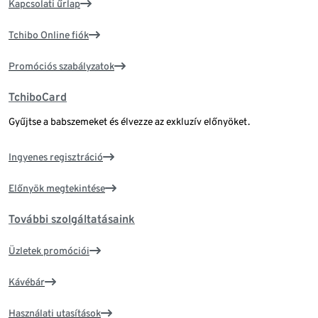
Kapcsolati űrlap
Tchibo Online fiók
Promóciós szabályzatok
TchiboCard
Gyűjtse a babszemeket és élvezze az exkluzív előnyöket.
Ingyenes regisztráció
Előnyök megtekintése
További szolgáltatásaink
Üzletek promóciói
Kávébár
Használati utasítások