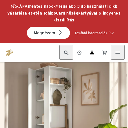
🛒✂️ÁFAmentes napok* legalább 3 db használati cikk
vásárlása esetén TchiboCard hűségkártyával & ingyenes
kiszállítás
Megnézem
További információk