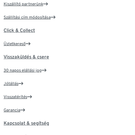
Kiszállító partnerünk
Szállítási cím módosítása
Click & Collect
Üzletkereső
Visszaküldés & csere
30 napos elállási jog
Jótállás
Visszatérítés
Garancia
Kapcsolat & segítség