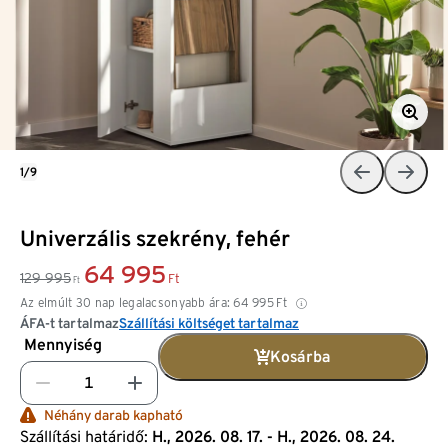
1/9
Univerzális szekrény, fehér
64 995
129 995
Ft
Ft
Az elmúlt 30 nap legalacsonyabb ára:
64 995
Ft
ÁFA-t tartalmaz
Szállítási költséget tartalmaz
Mennyiség
Kosárba
Néhány darab kapható
Szállítási határidő:
H., 2026. 08. 17. - H., 2026. 08. 24.