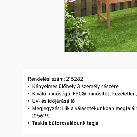
Rendelési szám: 215282
Kényelmes ülőhely 3 személy részére
Kiváló minőségű, FSC® minősített kezeletlen
UV- és időjárásálló
Megjegyzés: illik a választékunkban megtalá
215619)
Teakfa bútorcsaládunk tagja