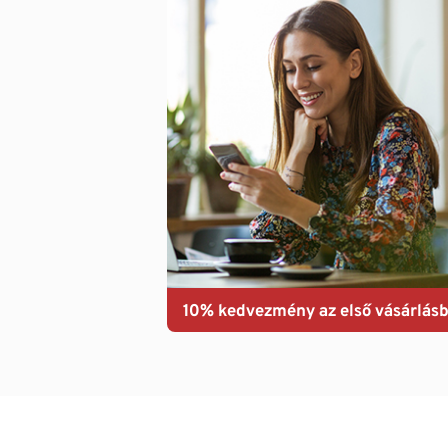
10% kedvezmény az első vásárlásb