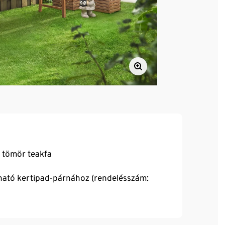
, tömör teakfa
lható kertipad-párnához (rendelésszám: