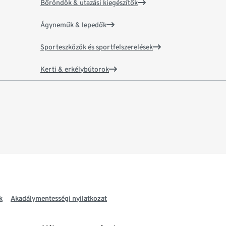
Bőröndök & utazási kiegészítők
Ágyneműk & lepedők
Sporteszközök és sportfelszerelések
Kerti & erkélybútorok
k
Akadálymentességi nyilatkozat