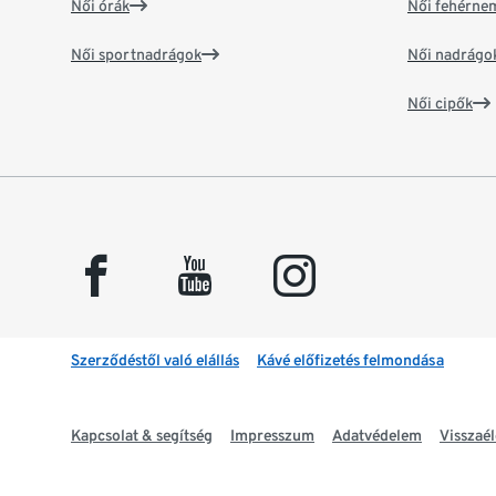
Női órák
Női fehérne
Női sportnadrágok
Női nadrágo
Női cipők
facebook
youtube
instagram
Szerződéstől való elállás
Kávé előfizetés felmondása
Kapcsolat & segítség
Impresszum
Adatvédelem
Visszaél