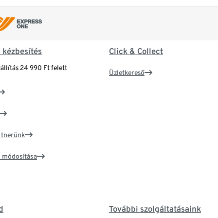
& kézbesítés
Click & Collect
állítás 24 990 Ft felett
Üzletkereső
artnerünk
ím módosítása
d
További szolgáltatásaink