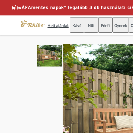
🛒✂️ÁFAmentes napok* legalább 3 db használati cik
Heti ajánlat
Kávé
Női
Férfi
Gyerek
O