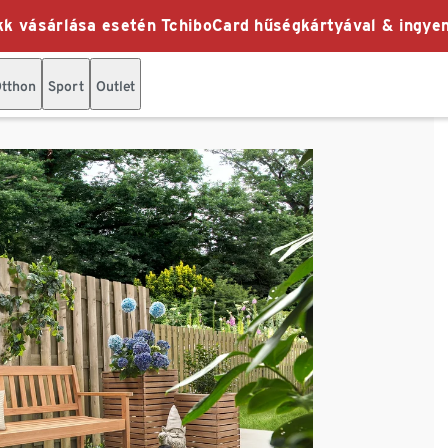
k vásárlása esetén TchiboCard hűségkártyával & ingyen
tthon
Sport
Outlet