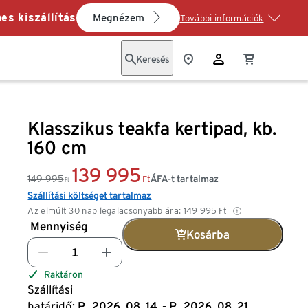
es kiszállítás
Megnézem
További információk
Keresés
Klasszikus teakfa kertipad, kb.
160 cm
139 995
149 995
ÁFA-t tartalmaz
Ft
Ft
Szállítási költséget tartalmaz
Az elmúlt 30 nap legalacsonyabb ára:
149 995
Ft
Mennyiség
Kosárba
Raktáron
Szállítási
határidő:
P., 2026. 08. 14. - P., 2026. 08. 21.