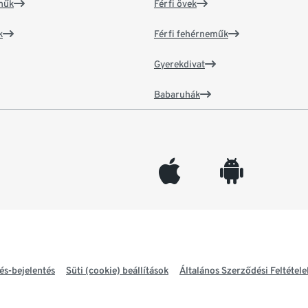
műk
Férfi övek
k
Férfi fehérneműk
Gyerekdivat
Babaruhák
appleinc
android
és-bejelentés
Süti (cookie) beállítások
Általános Szerződési Feltétele