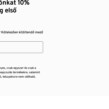
zónkat 10%
g első
* Kötelezően kitöltendő mező
nyes, csak egyszer és csak a
kapszulás termékekre, valamint
, készpénzre nem váltható.