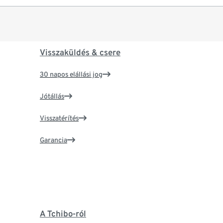
Visszaküldés & csere
30 napos elállási jog
Jótállás
Visszatérítés
Garancia
A Tchibo-ról