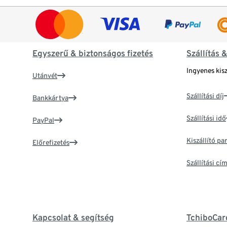
Egyszerű & biztonságos fizetés
Szállítás 
Ingyenes kisz
Utánvét
Szállítási díj
Bankkártya
Szállítási idő
PayPal
Kiszállító p
Előrefizetés
Szállítási c
Kapcsolat & segítség
TchiboCar