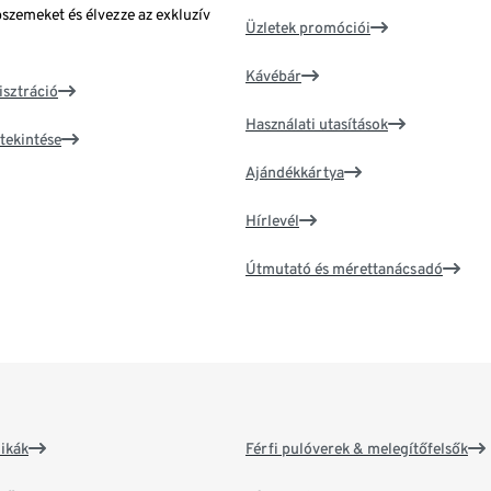
bszemeket és élvezze az exkluzív
Üzletek promóciói
Kávébár
isztráció
Használati utasítások
tekintése
Ajándékkártya
Hírlevél
Útmutató és mérettanácsadó
ikák
Férfi pulóverek & melegítőfelsők