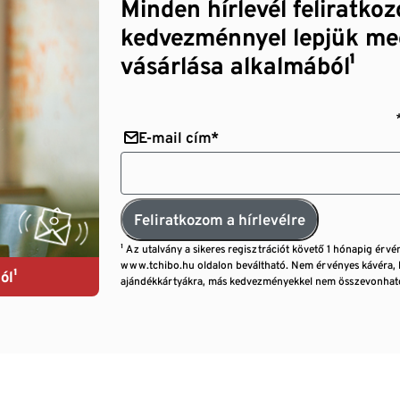
Minden hírlevél feliratko
kedvezménnyel lepjük me
vásárlása alkalmából¹
E-mail cím*
Feliratkozom a hírlevélre
¹ Az utalvány a sikeres regisztrációt követő 1 hónapig érvé
www.tchibo.hu oldalon beváltható. Nem érvényes kávéra, 
ól¹
ajándékkártyákra, más kedvezményekkel nem összevonható