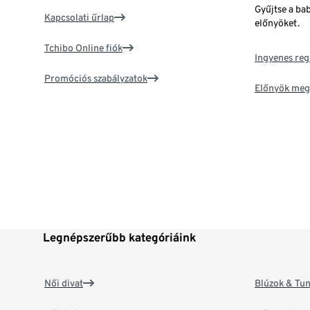
Gyűjtse a ba
Kapcsolati űrlap
előnyöket.
Tchibo Online fiók
Ingyenes reg
Promóciós szabályzatok
Előnyök meg
Legnépszerűbb kategóriáink
Női divat
Blúzok & Tun