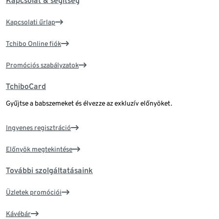
Kapcsolat & segítség
Kapcsolati űrlap
Tchibo Online fiók
Promóciós szabályzatok
TchiboCard
Gyűjtse a babszemeket és élvezze az exkluzív előnyöket.
Ingyenes regisztráció
Előnyök megtekintése
További szolgáltatásaink
Üzletek promóciói
Kávébár