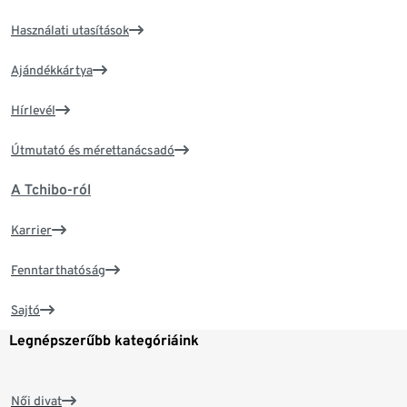
Használati utasítások
Ajándékkártya
Hírlevél
Útmutató és mérettanácsadó
A Tchibo-ról
Karrier
Fenntarthatóság
Sajtó
Legnépszerűbb kategóriáink
Női divat