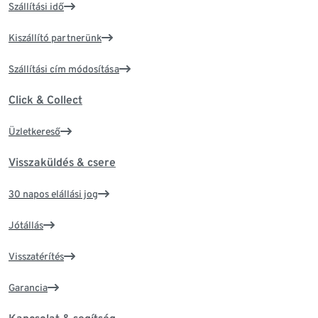
Szállítási idő
Kiszállító partnerünk
Szállítási cím módosítása
Click & Collect
Üzletkereső
Visszaküldés & csere
30 napos elállási jog
Jótállás
Visszatérítés
Garancia