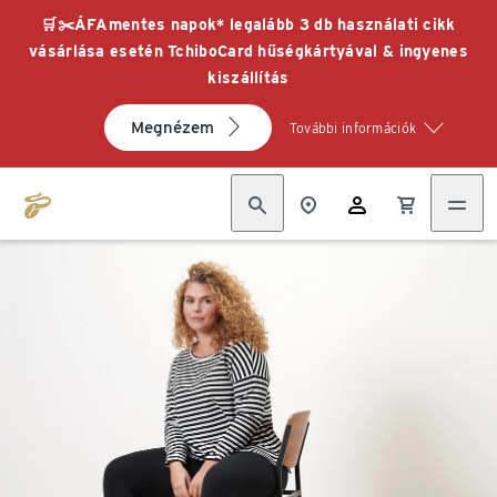
🛒✂️ÁFAmentes napok* legalább 3 db használati cikk
vásárlása esetén TchiboCard hűségkártyával & ingyenes
kiszállítás
Megnézem
További információk