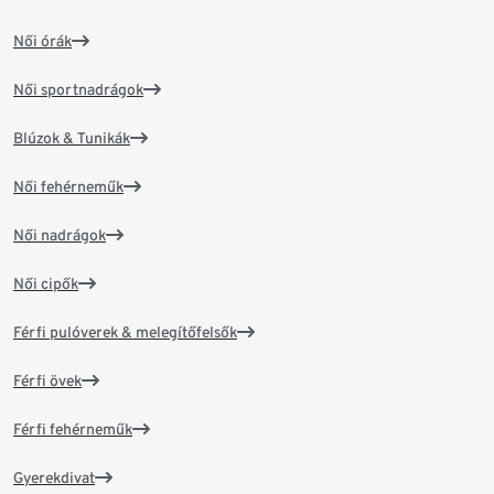
Női órák
Női sportnadrágok
Blúzok & Tunikák
Női fehérneműk
Női nadrágok
Női cipők
Férfi pulóverek & melegítőfelsők
Férfi övek
Férfi fehérneműk
Gyerekdivat