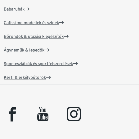
Babaruhák
Cafissimo modellek és színek
Bőröndök & utazási kiegészítők
Ágyneműk & lepedők
Sporteszközök és sportfelszerelések
Kerti & erkélybútorok
facebook
youtube
instagram