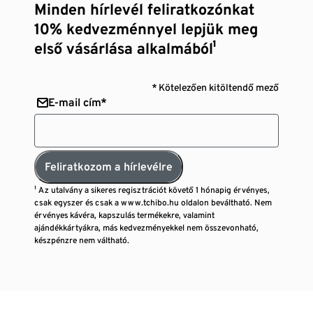
Minden hírlevél feliratkozónkat
10% kedvezménnyel lepjük meg
első vásárlása alkalmából¹
* Kötelezően kitöltendő mező
E-mail cím*
Feliratkozom a hírlevélre
¹ Az utalvány a sikeres regisztrációt követő 1 hónapig érvényes,
csak egyszer és csak a www.tchibo.hu oldalon beváltható. Nem
érvényes kávéra, kapszulás termékekre, valamint
ajándékkártyákra, más kedvezményekkel nem összevonható,
készpénzre nem váltható.