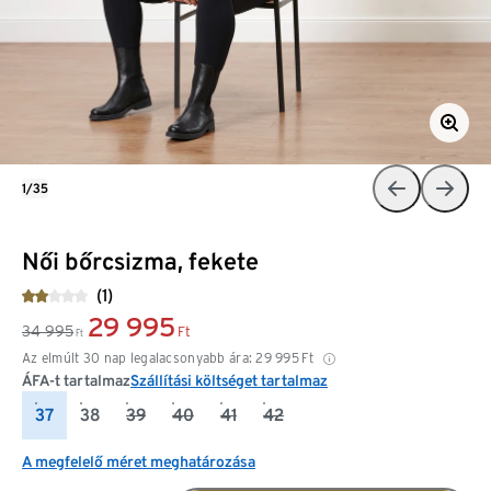
1/35
Női bőrcsizma, fekete
(1)
29 995
34 995
Ft
Ft
Az elmúlt 30 nap legalacsonyabb ára:
29 995
Ft
ÁFA-t tartalmaz
Szállítási költséget tartalmaz
37
38
39
40
41
42
A megfelelő méret meghatározása