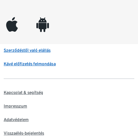
appleinc
android
Szerződéstől való elállás
Kávé előfizetés felmondása
Kapcsolat & segítség
Impresszum
Adatvédelem
Visszaélés-bejelentés