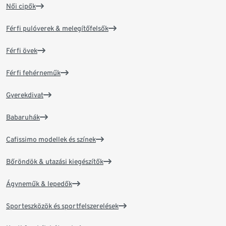
Női cipők
Férfi pulóverek & melegítőfelsők
Férfi övek
Férfi fehérneműk
Gyerekdivat
Babaruhák
Cafissimo modellek és színek
Bőröndök & utazási kiegészítők
Ágyneműk & lepedők
Sporteszközök és sportfelszerelések