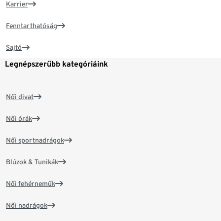
Karrier
Fenntarthatóság
Sajtó
Legnépszerűbb kategóriáink
Női divat
Női órák
Női sportnadrágok
Blúzok & Tunikák
Női fehérneműk
Női nadrágok