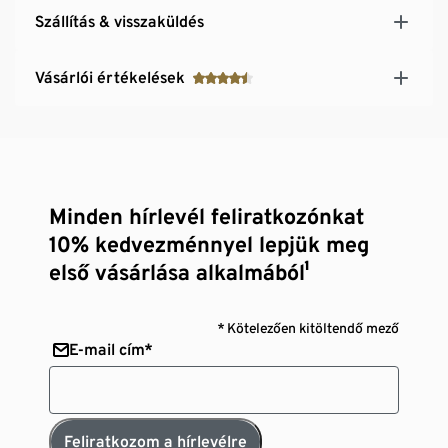
Szállítás & visszaküldés
Vásárlói értékelések
Minden hírlevél feliratkozónkat
10% kedvezménnyel lepjük meg
első vásárlása alkalmából¹
* Kötelezően kitöltendő mező
E-mail cím*
Feliratkozom a hírlevélre