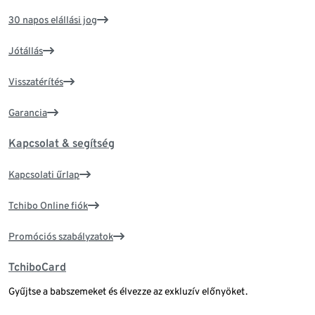
30 napos elállási jog
Jótállás
Visszatérítés
Garancia
Kapcsolat & segítség
Kapcsolati űrlap
Tchibo Online fiók
Promóciós szabályzatok
TchiboCard
Gyűjtse a babszemeket és élvezze az exkluzív előnyöket.