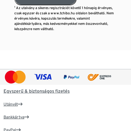
¹ Az utalvány a sikeres regisztrációt követő 1 hónapig érvényes,
csak egyszer és csak a www.tchibo.hu oldalon beváltható. Nem
érvényes kávéra, kapszulás termékekre, valamint
ajándékkártyákra, más kedvezményekkel nem összevonható,
készpénzre nem váltható.
Egyszerű & biztonságos fizetés
Utánvét
Bankkártya
PayPal