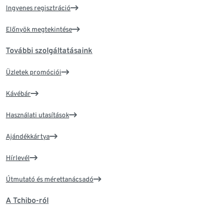
Ingyenes regisztráció
Előnyök megtekintése
További szolgáltatásaink
Üzletek promóciói
Kávébár
Használati utasítások
Ajándékkártya
Hírlevél
Útmutató és mérettanácsadó
A Tchibo-ról