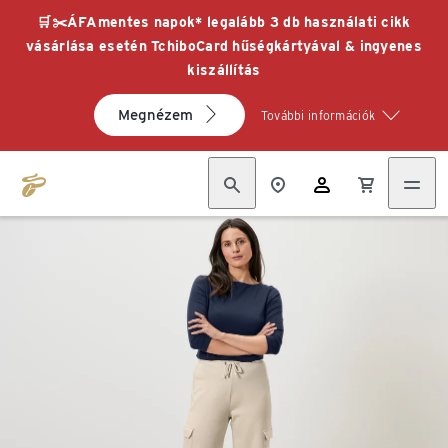
🛒✂️ÁFAmentes napok* legalább 3 db használati cikk
vásárlása esetén TchiboCard hűségkártyával & ingyenes
kiszállítás
Megnézem
További információk