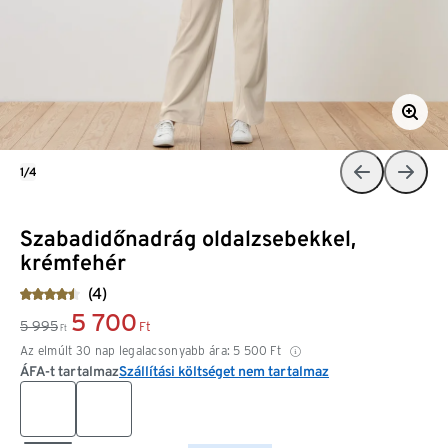
1/4
Szabadidőnadrág oldalzsebekkel,
krémfehér
(4)
5 700
5 995
Ft
Ft
Az elmúlt 30 nap legalacsonyabb ára:
5 500
Ft
ÁFA-t tartalmaz
Szállítási költséget nem tartalmaz