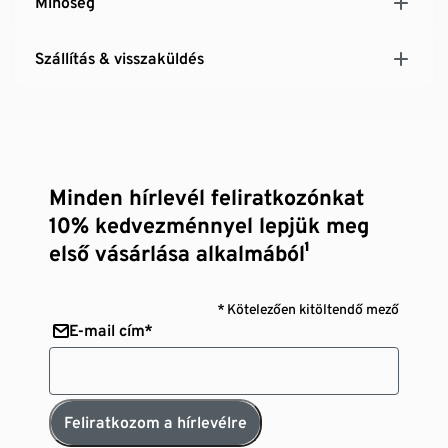
Minőség
Szállítás & visszaküldés
Minden hírlevél feliratkozónkat
10% kedvezménnyel lepjük meg
első vásárlása alkalmából¹
* Kötelezően kitöltendő mező
E-mail cím*
Feliratkozom a hírlevélre