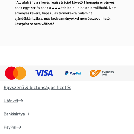
¹ Az utalvány a sikeres regisztrációt követő 1 hónapig érvényes,
csak egyszer és csak a www.tchibo.hu oldalon beváltható. Nem
érvényes kávéra, kapszulás termékekre, valamint
ajándékkártyákra, más kedvezményekkel nem összevonható,
készpénzre nem váltható.
Egyszerű & biztonságos fizetés
Utánvét
Bankkártya
PayPal