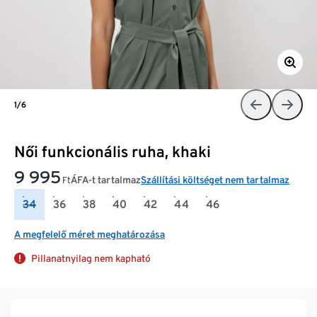
1/6
Női funkcionális ruha, khaki
9 995
ÁFA-t tartalmaz
Szállítási költséget nem tartalmaz
Ft
34
36
38
40
42
44
46
A megfelelő méret meghatározása
Pillanatnyilag nem kapható