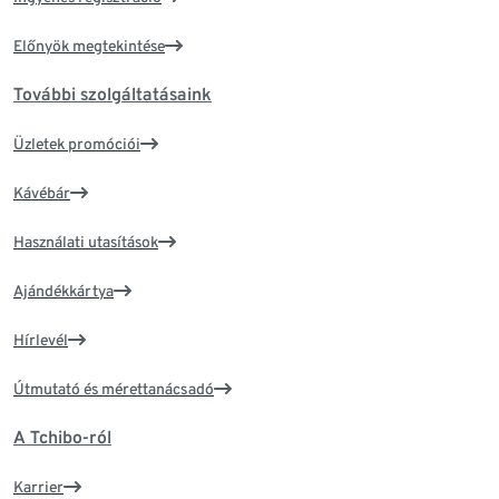
Előnyök megtekintése
További szolgáltatásaink
Üzletek promóciói
Kávébár
Használati utasítások
Ajándékkártya
Hírlevél
Útmutató és mérettanácsadó
A Tchibo-ról
Karrier