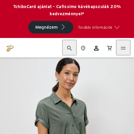
TchiboCard ajánlat - Cafissimo kávékapszulák 20%
kedvezménnyel*
Megnézem
További információk