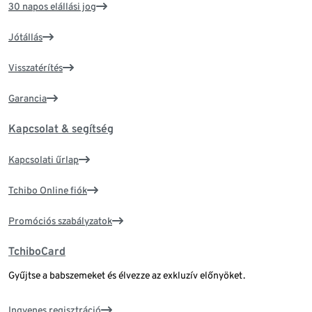
30 napos elállási jog
Jótállás
Visszatérítés
Garancia
Kapcsolat & segítség
Kapcsolati űrlap
Tchibo Online fiók
Promóciós szabályzatok
TchiboCard
Gyűjtse a babszemeket és élvezze az exkluzív előnyöket.
Ingyenes regisztráció