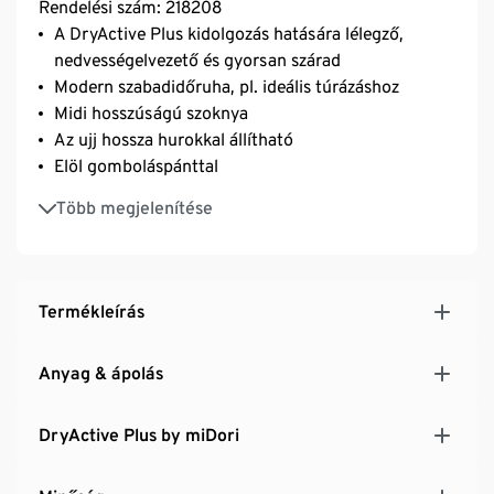
Rendelési szám: 218208
A DryActive Plus kidolgozás hatására lélegző,
nedvességelvezető és gyorsan szárad
Modern szabadidőruha, pl. ideális túrázáshoz
Midi hosszúságú szoknya
Az ujj hossza hurokkal állítható
Elöl gomboláspánttal
Bősége állítható derékmagasságban a megkötővel
Több megjelenítése
Lekerekített alsó szegély és meghosszabbított hát
Puha, rugalmas anyag Creora® szálakkal – az
optimális mozgásszabadsághoz
Termékleírás
Anyag & ápolás
DryActive Plus by miDori