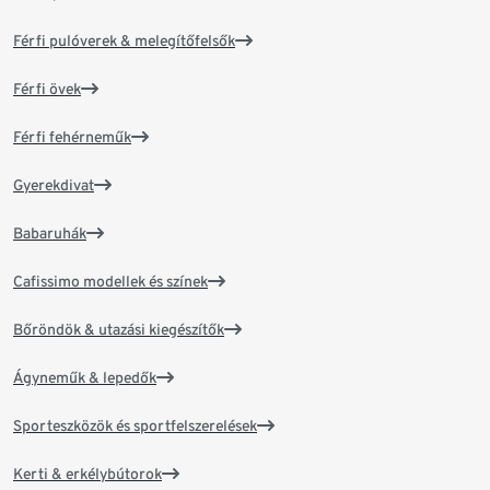
Férfi pulóverek & melegítőfelsők
Férfi övek
Férfi fehérneműk
Gyerekdivat
Babaruhák
Cafissimo modellek és színek
Bőröndök & utazási kiegészítők
Ágyneműk & lepedők
Sporteszközök és sportfelszerelések
Kerti & erkélybútorok