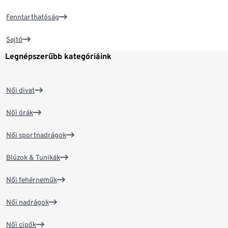
Fenntarthatóság
Sajtó
Legnépszerűbb kategóriáink
Női divat
Női órák
Női sportnadrágok
Blúzok & Tunikák
Női fehérneműk
Női nadrágok
Női cipők