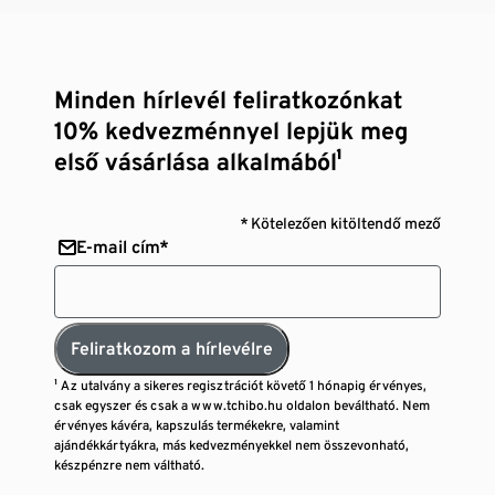
Minden hírlevél feliratkozónkat
10% kedvezménnyel lepjük meg
első vásárlása alkalmából¹
* Kötelezően kitöltendő mező
E-mail cím*
Feliratkozom a hírlevélre
¹ Az utalvány a sikeres regisztrációt követő 1 hónapig érvényes,
csak egyszer és csak a www.tchibo.hu oldalon beváltható. Nem
érvényes kávéra, kapszulás termékekre, valamint
ajándékkártyákra, más kedvezményekkel nem összevonható,
készpénzre nem váltható.