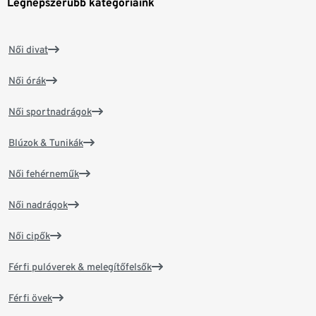
Legnépszerűbb kategóriáink
Női divat
Női órák
Női sportnadrágok
Blúzok & Tunikák
Női fehérneműk
Női nadrágok
Női cipők
Férfi pulóverek & melegítőfelsők
Férfi övek