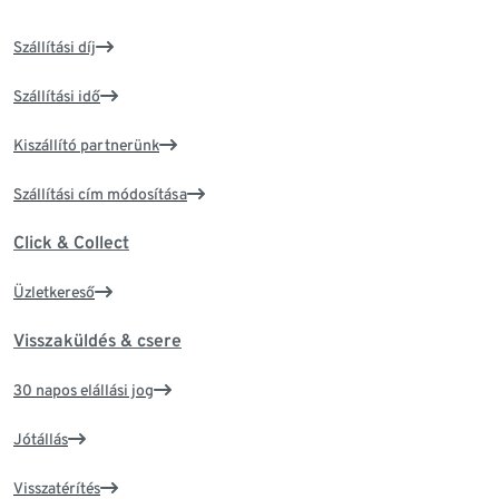
Szállítási díj
Szállítási idő
Kiszállító partnerünk
Szállítási cím módosítása
Click & Collect
Üzletkereső
Visszaküldés & csere
30 napos elállási jog
Jótállás
Visszatérítés