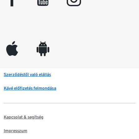
appleinc
android
Szerződéstől való elállás
Kávé előfizetés felmondása
Kapcsolat & segítség
Impresszum