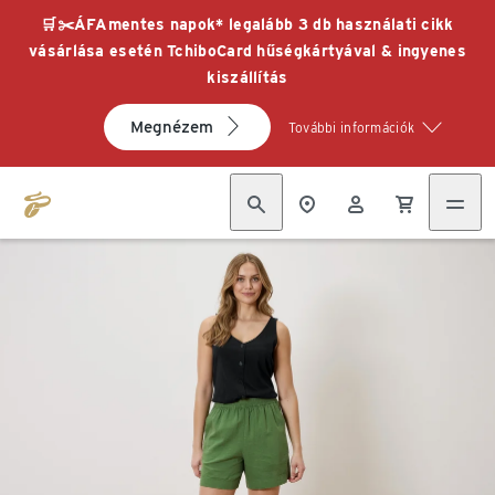
🛒✂️ÁFAmentes napok* legalább 3 db használati cikk
vásárlása esetén TchiboCard hűségkártyával & ingyenes
kiszállítás
Megnézem
További információk