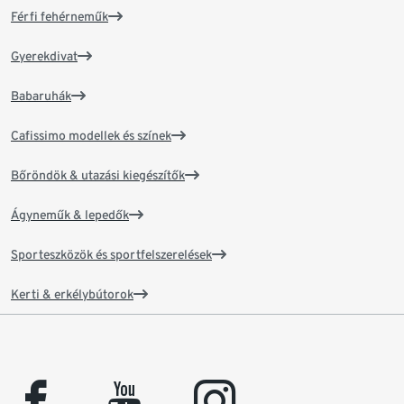
Férfi fehérneműk
Gyerekdivat
Babaruhák
Cafissimo modellek és színek
Bőröndök & utazási kiegészítők
Ágyneműk & lepedők
Sporteszközök és sportfelszerelések
Kerti & erkélybútorok
facebook
youtube
instagram