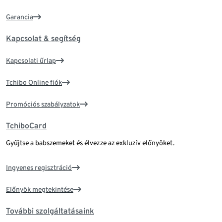
Garancia
Kapcsolat & segítség
Kapcsolati űrlap
Tchibo Online fiók
Promóciós szabályzatok
TchiboCard
Gyűjtse a babszemeket és élvezze az exkluzív előnyöket.
Ingyenes regisztráció
Előnyök megtekintése
További szolgáltatásaink