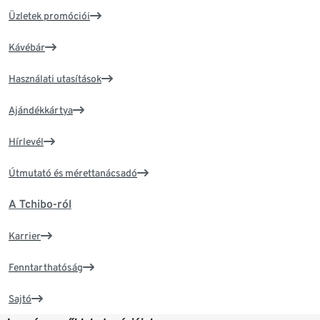
Üzletek promóciói
Kávébár
Használati utasítások
Ajándékkártya
Hírlevél
Útmutató és mérettanácsadó
A Tchibo-ról
Karrier
Fenntarthatóság
Sajtó