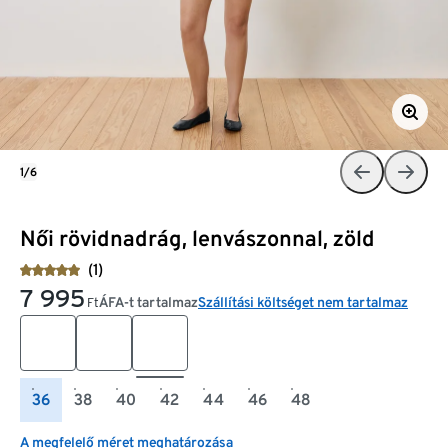
1/6
Női rövidnadrág, lenvászonnal, zöld
(1)
7 995
ÁFA-t tartalmaz
Szállítási költséget nem tartalmaz
Ft
36
38
40
42
44
46
48
A megfelelő méret meghatározása