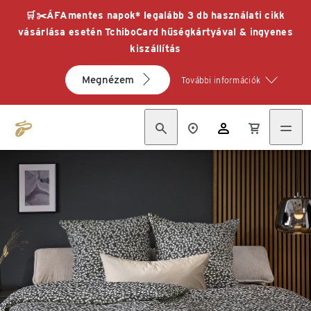
🛒✂️ÁFAmentes napok* legalább 3 db használati cikk
vásárlása esetén TchiboCard hűségkártyával & ingyenes
kiszállítás
Megnézem
További információk