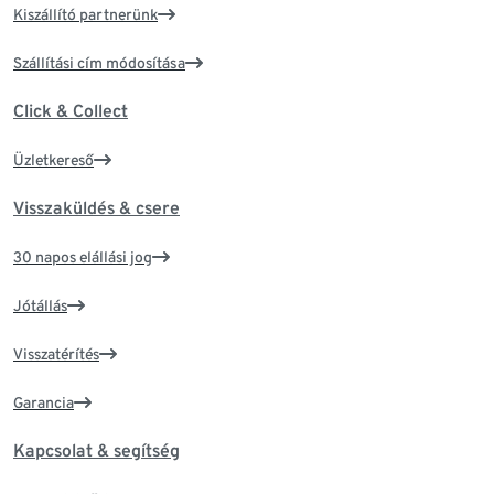
Kiszállító partnerünk
Szállítási cím módosítása
Click & Collect
Üzletkereső
Visszaküldés & csere
30 napos elállási jog
Jótállás
Visszatérítés
Garancia
Kapcsolat & segítség