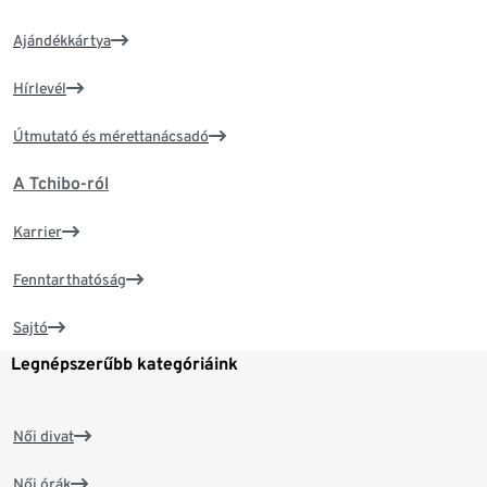
Ajándékkártya
Hírlevél
Útmutató és mérettanácsadó
A Tchibo-ról
Karrier
Fenntarthatóság
Sajtó
Legnépszerűbb kategóriáink
Női divat
Női órák