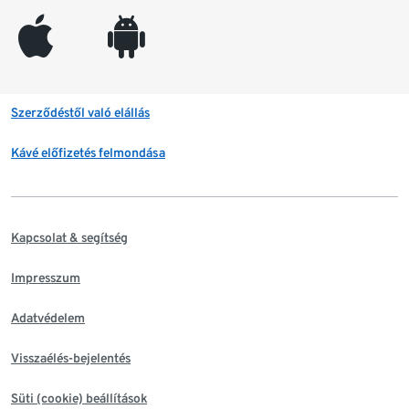
appleinc
android
Szerződéstől való elállás
Kávé előfizetés felmondása
Kapcsolat & segítség
Impresszum
Adatvédelem
Visszaélés-bejelentés
Süti (cookie) beállítások