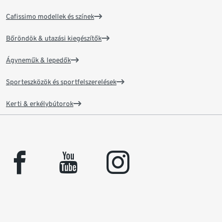
Cafissimo modellek és színek
Bőröndök & utazási kiegészítők
Ágyneműk & lepedők
Sporteszközök és sportfelszerelések
Kerti & erkélybútorok
facebook
youtube
instagram