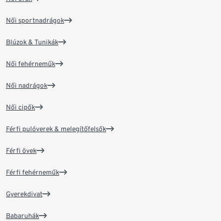
Női sportnadrágok
Blúzok & Tunikák
Női fehérneműk
Női nadrágok
Női cipők
Férfi pulóverek & melegítőfelsők
Férfi övek
Férfi fehérneműk
Gyerekdivat
Babaruhák