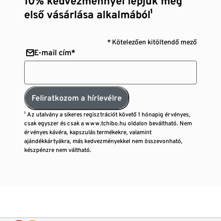
10% kedvezménnyel lepjük meg
első vásárlása alkalmából¹
* Kötelezően kitöltendő mező
E-mail cím*
Feliratkozom a hírlevélre
¹ Az utalvány a sikeres regisztrációt követő 1 hónapig érvényes,
csak egyszer és csak a www.tchibo.hu oldalon beváltható. Nem
érvényes kávéra, kapszulás termékekre, valamint
ajándékkártyákra, más kedvezményekkel nem összevonható,
készpénzre nem váltható.