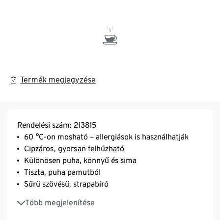
Termék megjegyzése
Rendelési szám: 213815
60 °C-on mosható – allergiások is használhatják
Cipzáros, gyorsan felhúzható
Különösen puha, könnyű és sima
Tiszta, puha pamutból
Sűrű szövésű, strapabíró
Hőkiegyenlítő és nedvszívó
Több megjelenítése