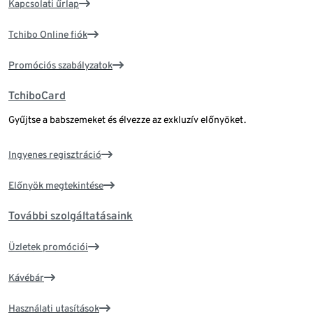
Kapcsolati űrlap
Tchibo Online fiók
Promóciós szabályzatok
TchiboCard
Gyűjtse a babszemeket és élvezze az exkluzív előnyöket.
Ingyenes regisztráció
Előnyök megtekintése
További szolgáltatásaink
Üzletek promóciói
Kávébár
Használati utasítások