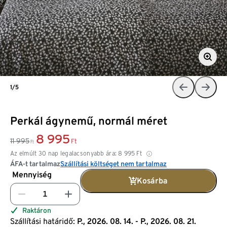
1/5
Perkál ágynemű, normál méret
8 995
11 995
Ft
Ft
Az elmúlt 30 nap legalacsonyabb ára:
8 995
Ft
ÁFA-t tartalmaz
Szállítási költséget nem tartalmaz
Mennyiség
Kosárba
Raktáron
Szállítási határidő:
P., 2026. 08. 14. - P., 2026. 08. 21.