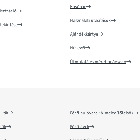
Kávébár
isztráció
Használati utasítások
tekintése
Ajándékkártya
Hírlevél
Útmutató és mérettanácsadó
ikák
Férfi pulóverek & melegítőfelsők
műk
Férfi övek