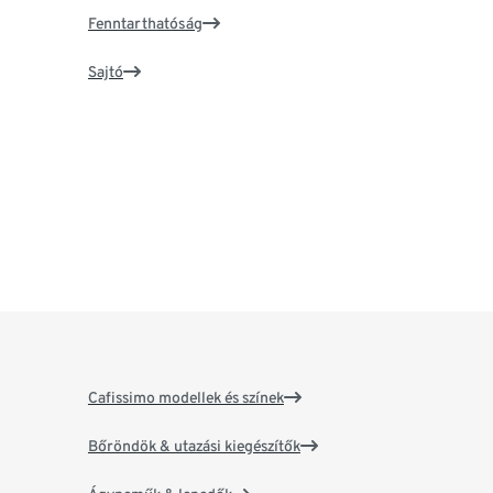
Fenntarthatóság
Sajtó
Cafissimo modellek és színek
Bőröndök & utazási kiegészítők