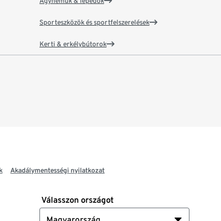
Ágyneműk & lepedők
Sporteszközök és sportfelszerelések
Kerti & erkélybútorok
k
Akadálymentességi nyilatkozat
Válasszon országot
Magyarország