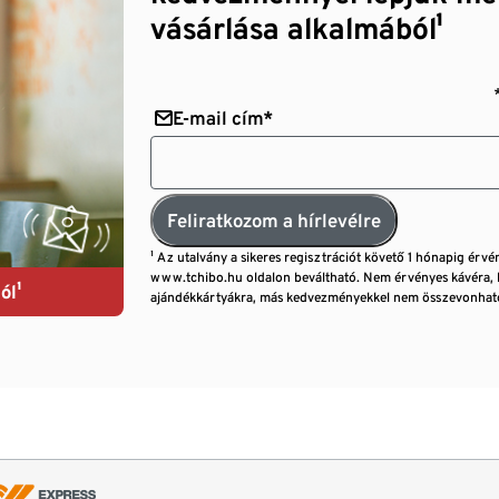
vásárlása alkalmából¹
E-mail cím*
Feliratkozom a hírlevélre
¹ Az utalvány a sikeres regisztrációt követő 1 hónapig érvé
www.tchibo.hu oldalon beváltható. Nem érvényes kávéra, 
ól¹
ajándékkártyákra, más kedvezményekkel nem összevonható