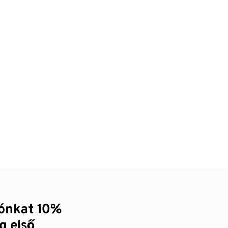
zónkat 10%
g első