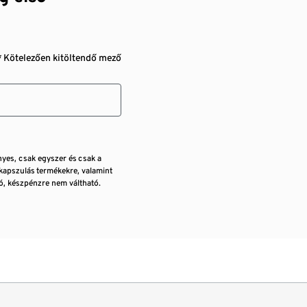
* Kötelezően kitöltendő mező
nyes, csak egyszer és csak a
kapszulás termékekre, valamint
, készpénzre nem váltható.