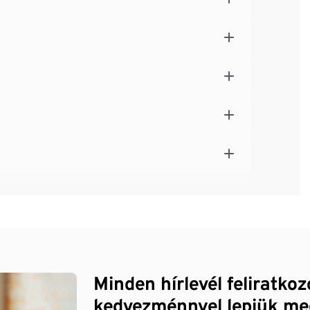
Minden hírlevél feliratko
kedvezménnyel lepjük me