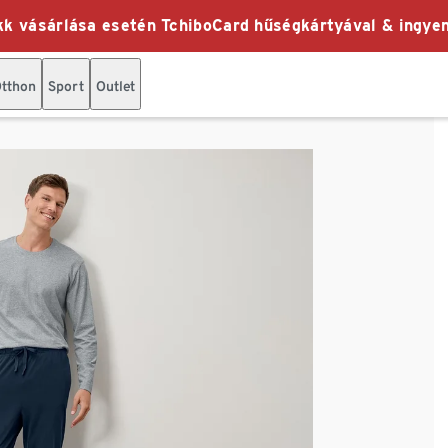
k vásárlása esetén TchiboCard hűségkártyával & ingyen
tthon
Sport
Outlet