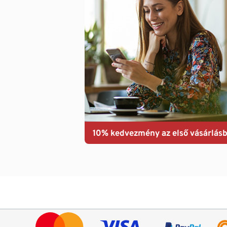
10% kedvezmény az első vásárlásb