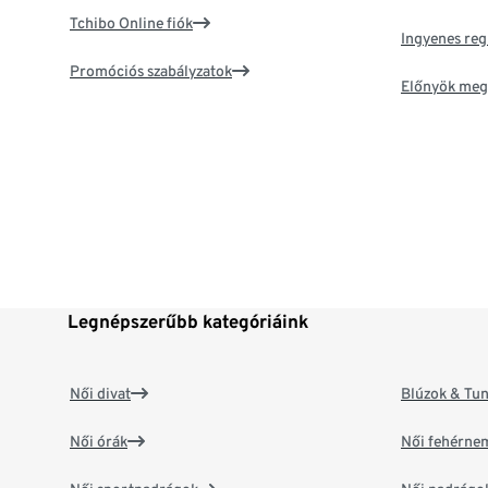
Tchibo Online fiók
Ingyenes reg
Promóciós szabályzatok
Előnyök meg
Legnépszerűbb kategóriáink
Női divat
Blúzok & Tun
Női órák
Női fehérne