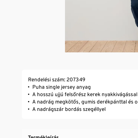
Rendelési szám: 207349
Puha single jersey anyag
A hosszú ujjú felsőrész kerek nyakkivágással
A nadrág megkötős, gumis derékpánttal és o
A nadrágszár bordás szegéllyel
Termékleírás