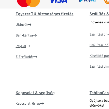
Egyszerű & biztonságos fizetés
Szállítás 
Ingyenes kisz
Utánvét
Szállítási díj
Bankkártya
Szállítási idő
PayPal
Kiszállító p
Előrefizetés
Szállítási c
Kapcsolat & segítség
TchiboCar
Gyűjtse a ba
Kapcsolati űrlap
előnyöket.