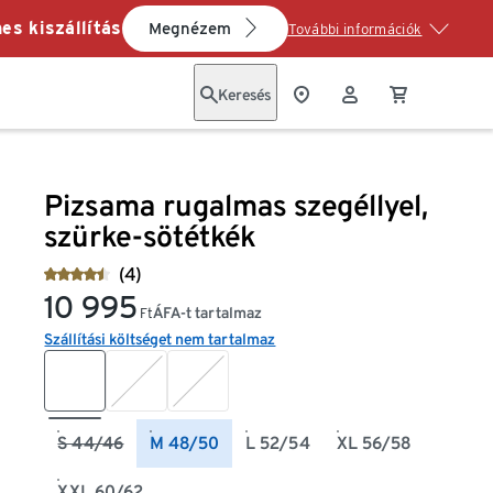
es kiszállítás
Megnézem
További információk
Keresés
Pizsama rugalmas szegéllyel,
szürke-sötétkék
(4)
10 995
ÁFA-t tartalmaz
Ft
Szállítási költséget nem tartalmaz
S 44/46
M 48/50
L 52/54
XL 56/58
XXL 60/62