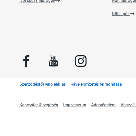
Női sportnadrágok
Női nadrágo
Női cipők
facebook
youtube
instagram
Szerződéstől való elállás
Kávé előfizetés felmondása
Kapcsolat & segítség
Impresszum
Adatvédelem
Visszaél