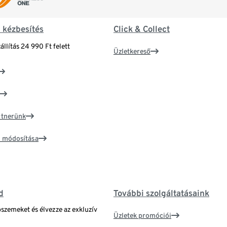
& kézbesítés
Click & Collect
állítás 24 990 Ft felett
Üzletkereső
artnerünk
ím módosítása
d
További szolgáltatásaink
bszemeket és élvezze az exkluzív
Üzletek promóciói