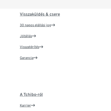
Visszaküldés & csere
30 napos elállási jog
Jótállás
Visszatérítés
Garancia
A Tchibo-ról
Karrier