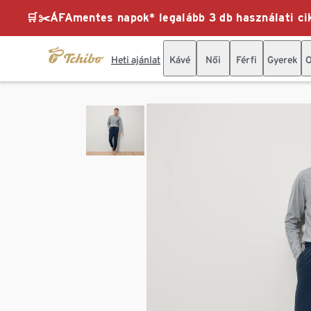
🛒✂️ÁFAmentes napok* legalább 3 db használati cik
Heti ajánlat
Kávé
Női
Férfi
Gyerek
O