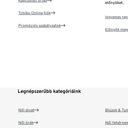
Kapcsolati űrlap
előnyöket.
Tchibo Online fiók
Ingyenes reg
Promóciós szabályzatok
Előnyök meg
Legnépszerűbb kategóriáink
Női divat
Blúzok & Tun
Női órák
Női fehérne