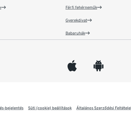
k
Férfi fehérneműk
Gyerekdivat
Babaruhák
appleinc
android
és-bejelentés
Süti (cookie) beállítások
Általános Szerződési Feltétele