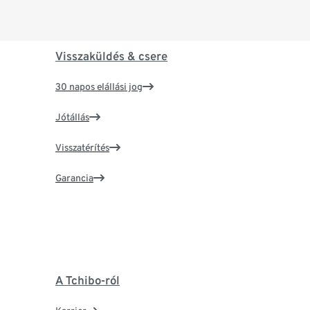
Visszaküldés & csere
30 napos elállási jog
Jótállás
Visszatérítés
Garancia
A Tchibo-ról