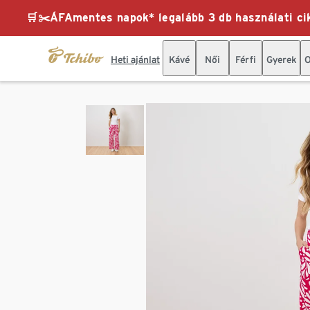
🛒✂️ÁFAmentes napok* legalább 3 db használati cik
Heti ajánlat
Kávé
Női
Férfi
Gyerek
O