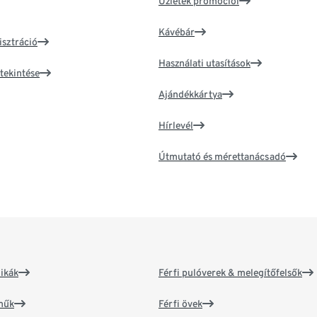
Üzletek promóciói
Kávébár
isztráció
Használati utasítások
tekintése
Ajándékkártya
Hírlevél
Útmutató és mérettanácsadó
ikák
Férfi pulóverek & melegítőfelsők
műk
Férfi övek