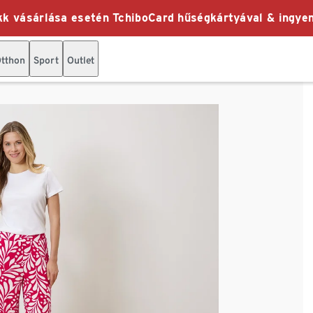
k vásárlása esetén TchiboCard hűségkártyával & ingyen
tthon
Sport
Outlet