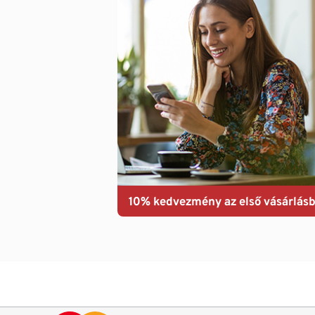
10% kedvezmény az első vásárlásb