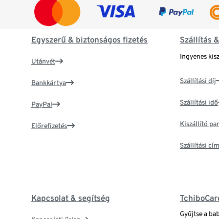
Egyszerű & biztonságos fizetés
Szállítás 
Ingyenes kisz
Utánvét
Szállítási díj
Bankkártya
Szállítási idő
PayPal
Kiszállító p
Előrefizetés
Szállítási c
Kapcsolat & segítség
TchiboCar
Gyűjtse a ba