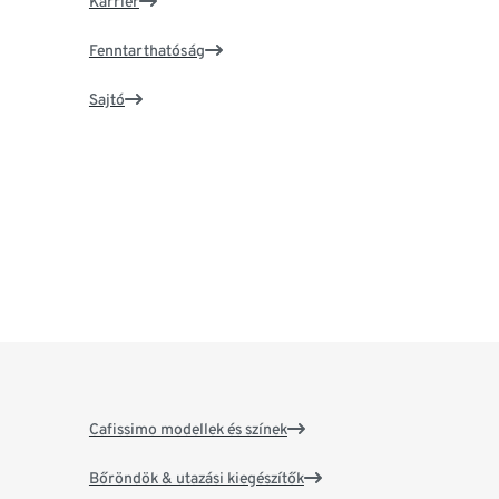
Karrier
Fenntarthatóság
Sajtó
Cafissimo modellek és színek
Bőröndök & utazási kiegészítők