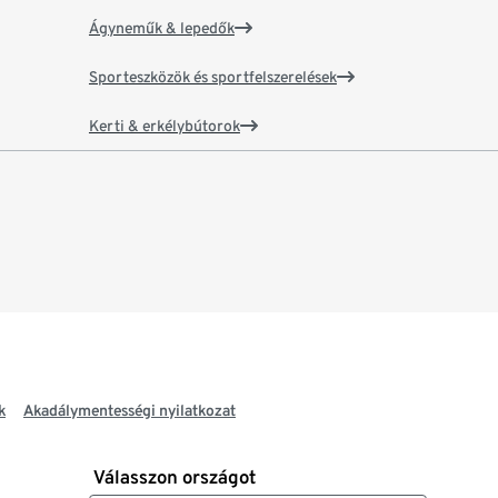
Ágyneműk & lepedők
Sporteszközök és sportfelszerelések
Kerti & erkélybútorok
k
Akadálymentességi nyilatkozat
Válasszon országot