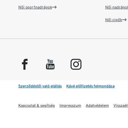
Női sportnadrágok
Női nadrágo
Női cipők
facebook
youtube
instagram
Szerződéstől való elállás
Kávé előfizetés felmondása
Kapcsolat & segítség
Impresszum
Adatvédelem
Visszaél