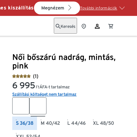
es kiszállítás
Megnézem
További információk
Keresés
Női bőszárú nadrág, mintás,
pink
(1)
6 995
ÁFA-t tartalmaz
Ft
Szállítási költséget nem tartalmaz
S 36/38
M 40/42
L 44/46
XL 48/50
XXL 52/54