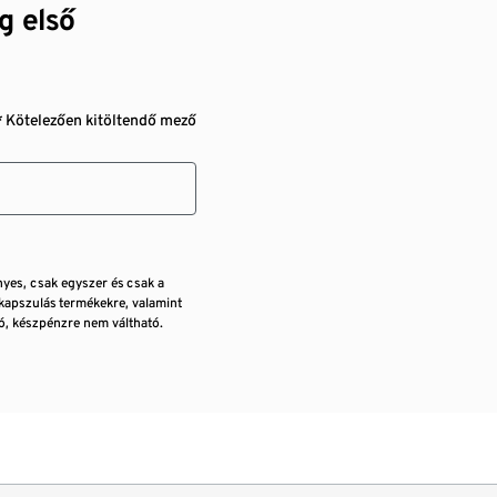
g első
* Kötelezően kitöltendő mező
nyes, csak egyszer és csak a
kapszulás termékekre, valamint
, készpénzre nem váltható.