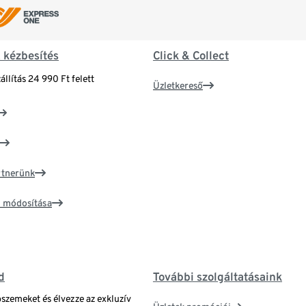
& kézbesítés
Click & Collect
állítás 24 990 Ft felett
Üzletkereső
artnerünk
ím módosítása
d
További szolgáltatásaink
bszemeket és élvezze az exkluzív