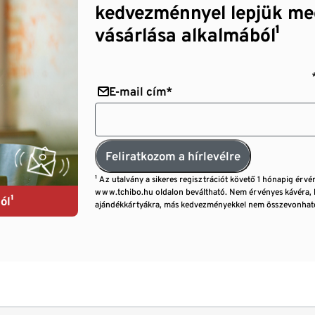
kedvezménnyel lepjük me
vásárlása alkalmából¹
E-mail cím*
Feliratkozom a hírlevélre
¹ Az utalvány a sikeres regisztrációt követő 1 hónapig érvé
www.tchibo.hu oldalon beváltható. Nem érvényes kávéra, 
ól¹
ajándékkártyákra, más kedvezményekkel nem összevonható