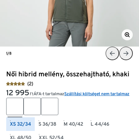
1/8
Női hibrid mellény, összehajtható, khaki
(2)
12 995
ÁFA-t tartalmaz
Szállítási költséget nem tartalmaz
Ft
XS 32/34
S 36/38
M 40/42
L 44/46
XL 48/50
XXL 52/54