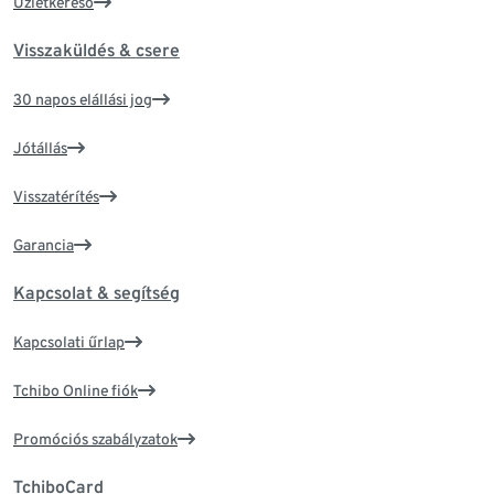
Üzletkereső
Visszaküldés & csere
30 napos elállási jog
Jótállás
Visszatérítés
Garancia
Kapcsolat & segítség
Kapcsolati űrlap
Tchibo Online fiók
Promóciós szabályzatok
TchiboCard