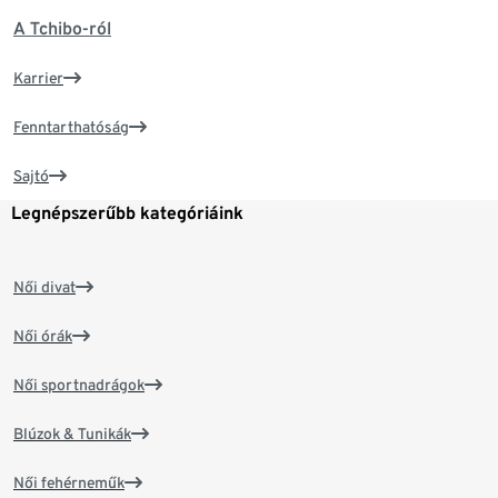
A Tchibo-ról
Karrier
Fenntarthatóság
Sajtó
Legnépszerűbb kategóriáink
Női divat
Női órák
Női sportnadrágok
Blúzok & Tunikák
Női fehérneműk