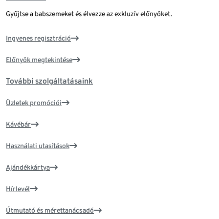
Gyűjtse a babszemeket és élvezze az exkluzív előnyöket.
Ingyenes regisztráció
Előnyök megtekintése
További szolgáltatásaink
Üzletek promóciói
Kávébár
Használati utasítások
Ajándékkártya
Hírlevél
Útmutató és mérettanácsadó