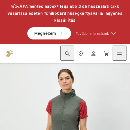
🛒✂️ÁFAmentes napok* legalább 3 db használati cikk
vásárlása esetén TchiboCard hűségkártyával & ingyenes
kiszállítás
Megnézem
További információk