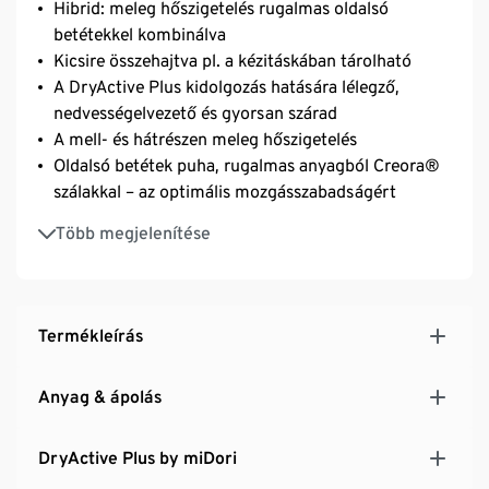
Hibrid: meleg hőszigetelés rugalmas oldalsó
betétekkel kombinálva
Kicsire összehajtva pl. a kézitáskában tárolható
A DryActive Plus kidolgozás hatására lélegző,
nedvességelvezető és gyorsan szárad
A mell- és hátrészen meleg hőszigetelés
Oldalsó betétek puha, rugalmas anyagból Creora®
szálakkal – az optimális mozgásszabadságért
A mell- és hátrészen vízlepergető evoPel-
Több megjelenítése
impregnálással
Állvédős cipzár
Az alsó szegély bősége húzózsinórral és a
végelzáróval állítható
Termékleírás
Meghosszabbított hát és lekerekített alsó szegély
Karcsúsított szabás
Anyag & ápolás
Újrahasznosított anyaggal
DryActive Plus by miDori