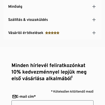
Minőség
Szállítás & visszaküldés
Vásárlói értékelések
Minden hírlevél feliratkozónkat
10% kedvezménnyel lepjük meg
első vásárlása alkalmából¹
* Kötelezően kitöltendő mező
E-mail cím*