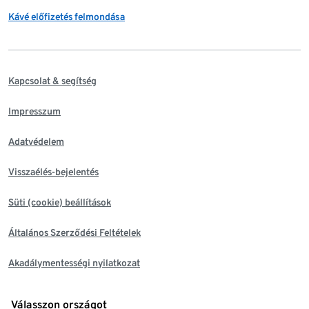
Kávé előfizetés felmondása
Kapcsolat & segítség
Impresszum
Adatvédelem
Visszaélés-bejelentés
Süti (cookie) beállítások
Általános Szerződési Feltételek
Akadálymentességi nyilatkozat
Válasszon országot