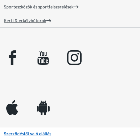
Sporteszközök és sportfelszerelések
Kerti & erkélybútorok
facebook
youtube
instagram
appleinc
android
Szerződéstől való elállás