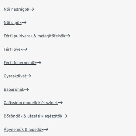
Női nadrágok
Női cipők
Férfi pulóverek & melegítőfelsők
Férfi övek
Férfi fehérneműk
Gyerekdivat
Babaruhák
Cafissimo modellek és színek
Bőröndök & utazási kiegészítők
Ágyneműk & lepedők