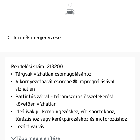
Termék megjegyzése
Rendelési szám: 218200
Tárgyak vízhatlan csomagolásához
A környezetbarát ecorepel® impregnálásával
vízhatlan
Pattintós zárral – háromszoros összetekerést
követően vízhatlan
Ideálisak pl. kempingezéshez, vízi sportokhoz,
túrázáshoz vagy kerékpározáshoz és motorozáshoz
Lezárt varrás
Egyszerűen tárolható
Több megjelenítése