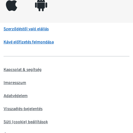
appleinc
android
Szerződéstől való elállás
Kávé előfizetés felmondása
Kapcsolat & segítség
Impresszum
Adatvédelem
Visszaélés-bejelentés
Süti (cookie) beállítások