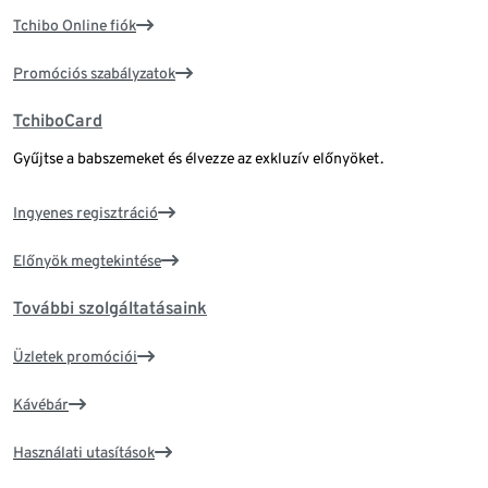
Tchibo Online fiók
Promóciós szabályzatok
TchiboCard
Gyűjtse a babszemeket és élvezze az exkluzív előnyöket.
Ingyenes regisztráció
Előnyök megtekintése
További szolgáltatásaink
Üzletek promóciói
Kávébár
Használati utasítások