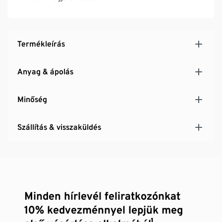
Hosszú ideig tartó víz alatti használatuk nem
ajánlott
Termékleírás
Anyag & ápolás
Minőség
Szállítás & visszaküldés
Minden hírlevél feliratkozónkat
10% kedvezménnyel lepjük meg