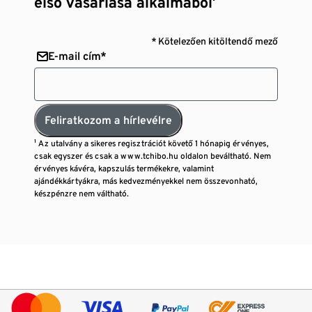
első vásárlása alkalmából¹
* Kötelezően kitöltendő mező
E-mail cím*
Feliratkozom a hírlevélre
¹ Az utalvány a sikeres regisztrációt követő 1 hónapig érvényes,
csak egyszer és csak a www.tchibo.hu oldalon beváltható. Nem
érvényes kávéra, kapszulás termékekre, valamint
ajándékkártyákra, más kedvezményekkel nem összevonható,
készpénzre nem váltható.