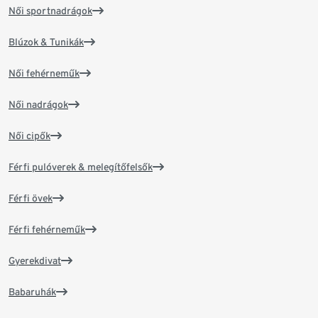
Női sportnadrágok
Blúzok & Tunikák
Női fehérneműk
Női nadrágok
Női cipők
Férfi pulóverek & melegítőfelsők
Férfi övek
Férfi fehérneműk
Gyerekdivat
Babaruhák