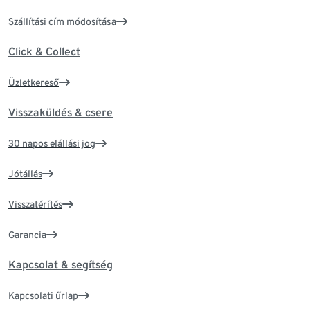
Szállítási cím módosítása
Click & Collect
Üzletkereső
Visszaküldés & csere
30 napos elállási jog
Jótállás
Visszatérítés
Garancia
Kapcsolat & segítség
Kapcsolati űrlap