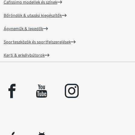
Cafissimo modellek és színek
Bőröndök & utazási kiegészítők
Ágyneműk & lepedők
Sporteszközök és sportfelszerelések
Kerti & erkélybútorok
facebook
youtube
instagram