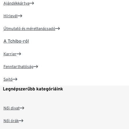
Ajándékkártya
Hírlevél
Útmutató és mérettanácsadó
A Tchibo-ról
Karrier
Fenntarthatóság
Sajtó
Legnépszerűbb kategóriáink
Női divat
Női órák