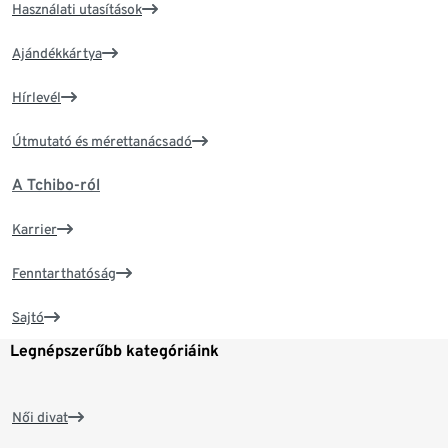
Használati utasítások
Ajándékkártya
Hírlevél
Útmutató és mérettanácsadó
A Tchibo-ról
Karrier
Fenntarthatóság
Sajtó
Legnépszerűbb kategóriáink
Női divat