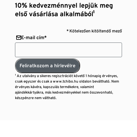
10% kedvezménnyel lepjük meg
első vásárlása alkalmából¹
* Kötelezően kitöltendő mező
E-mail cím*
Feliratkozom a hírlevélre
¹ Az utalvány a sikeres regisztrációt követő 1 hónapig érvényes,
csak egyszer és csak a www.tchibo.hu oldalon beváltható. Nem
érvényes kávéra, kapszulás termékekre, valamint
ajándékkártyákra, más kedvezményekkel nem összevonható,
készpénzre nem váltható.