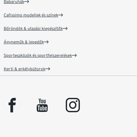
Babaruhák
Cafissimo modellek és színek
Bőröndök & utazási kiegészítők
Ágyneműk & lepedők
Sporteszközök és sportfelszerelések
Kerti & erkélybútorok
facebook
youtube
instagram