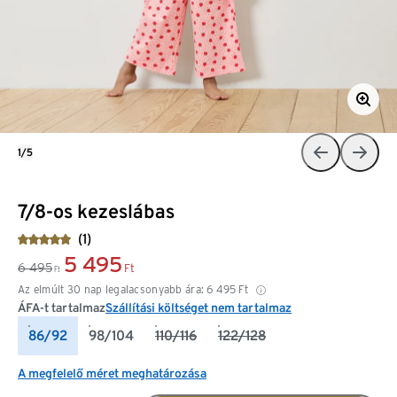
1/5
7/8-os kezeslábas
(1)
5 495
6 495
Ft
Ft
Az elmúlt 30 nap legalacsonyabb ára:
6 495
Ft
ÁFA-t tartalmaz
Szállítási költséget nem tartalmaz
86/92
98/104
110/116
122/128
A megfelelő méret meghatározása