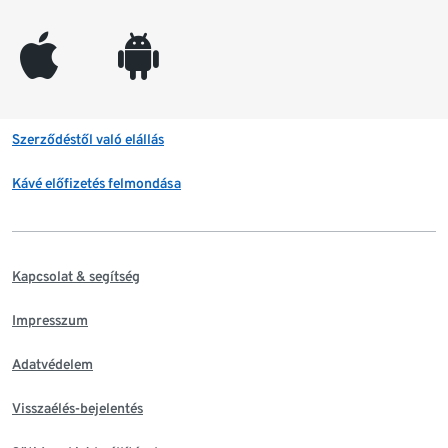
appleinc
android
Szerződéstől való elállás
Kávé előfizetés felmondása
Kapcsolat & segítség
Impresszum
Adatvédelem
Visszaélés-bejelentés