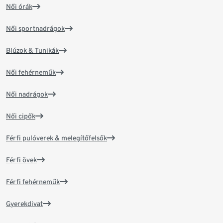
Női órák
Női sportnadrágok
Blúzok & Tunikák
Női fehérneműk
Női nadrágok
Női cipők
Férfi pulóverek & melegítőfelsők
Férfi övek
Férfi fehérneműk
Gyerekdivat