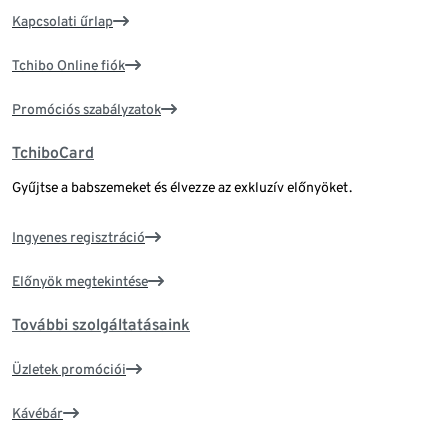
Kapcsolati űrlap
Tchibo Online fiók
Promóciós szabályzatok
TchiboCard
Gyűjtse a babszemeket és élvezze az exkluzív előnyöket.
Ingyenes regisztráció
Előnyök megtekintése
További szolgáltatásaink
Üzletek promóciói
Kávébár