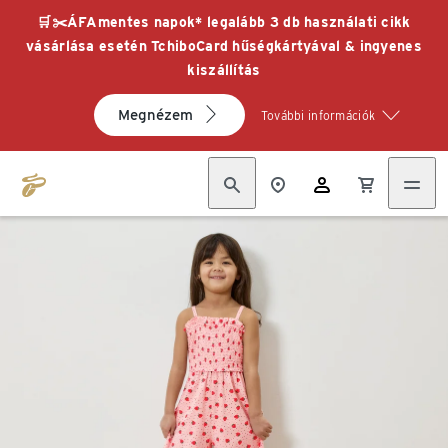
🛒✂️ÁFAmentes napok* legalább 3 db használati cikk
vásárlása esetén TchiboCard hűségkártyával & ingyenes
kiszállítás
Megnézem
További információk