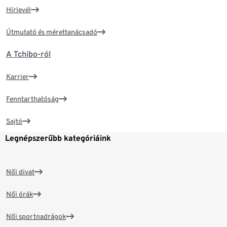
Hírlevél
Útmutató és mérettanácsadó
A Tchibo-ról
Karrier
Fenntarthatóság
Sajtó
Legnépszerűbb kategóriáink
Női divat
Női órák
Női sportnadrágok