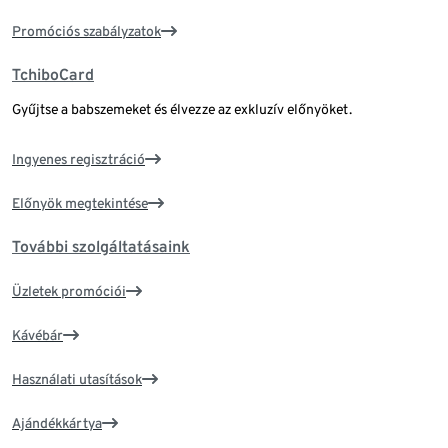
Promóciós szabályzatok
TchiboCard
Gyűjtse a babszemeket és élvezze az exkluzív előnyöket.
Ingyenes regisztráció
Előnyök megtekintése
További szolgáltatásaink
Üzletek promóciói
Kávébár
Használati utasítások
Ajándékkártya