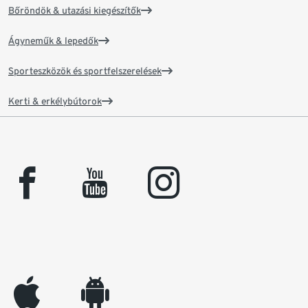
Bőröndök & utazási kiegészítők
Ágyneműk & lepedők
Sporteszközök és sportfelszerelések
Kerti & erkélybútorok
facebook
youtube
instagram
appleinc
android