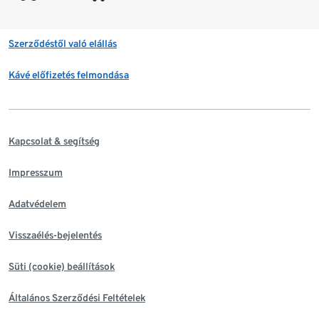
Szerződéstől való elállás
Kávé előfizetés felmondása
Kapcsolat & segítség
Impresszum
Adatvédelem
Visszaélés-bejelentés
Süti (cookie) beállítások
Általános Szerződési Feltételek