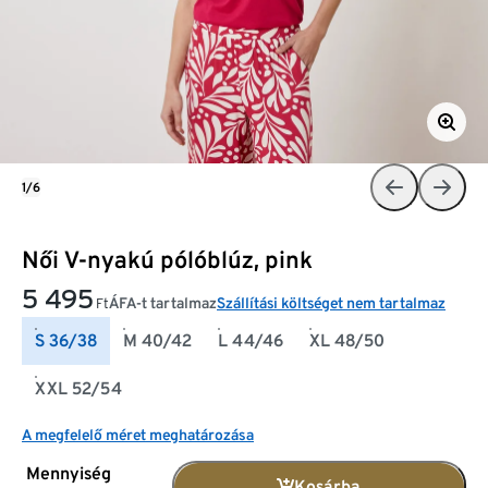
1/6
Női V-nyakú pólóblúz, pink
5 495
ÁFA-t tartalmaz
Szállítási költséget nem tartalmaz
Ft
S 36/38
M 40/42
L 44/46
XL 48/50
XXL 52/54
A megfelelő méret meghatározása
Mennyiség
Kosárba