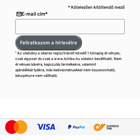
* Kötelezően kitöltendő mező
E-mail cím*
Feliratkozom a hírlevélre
¹ Az utalvány a sikeres regisztrációt követő 1 hónapig érvényes,
csak egyszer és csak a www.tchibo.hu oldalon beváltható. Nem
érvényes kávéra, kapszulás termékekre, valamint
ajándékkártyákra, más kedvezményekkel nem összevonható,
készpénzre nem váltható.