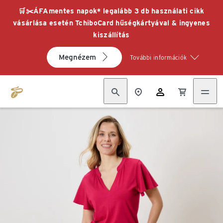
🛒✂️ÁFAmentes napok* legalább 3 db használati cikk
vásárlása esetén TchiboCard hűségkártyával & ingyenes
kiszállítás
Megnézem
További információk