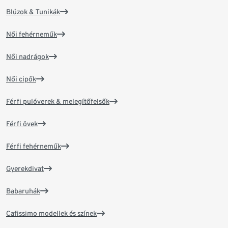
Blúzok & Tunikák
Női fehérneműk
Női nadrágok
Női cipők
Férfi pulóverek & melegítőfelsők
Férfi övek
Férfi fehérneműk
Gyerekdivat
Babaruhák
Cafissimo modellek és színek