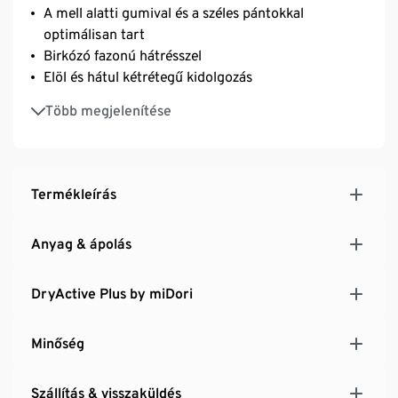
A mell alatti gumival és a széles pántokkal
optimálisan tart
Birkózó fazonú hátrésszel
Elöl és hátul kétrétegű kidolgozás
Puha, rugalmas anyag
Több megjelenítése
Virágmintás
Puha, rugalmas anyag Creora® szálakkal –
optimális az alakformáló hatása
Termékleírás
Anyag & ápolás
DryActive Plus by miDori
Minőség
Szállítás & visszaküldés