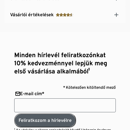
Vásárlói értékelések
Minden hírlevél feliratkozónkat
10% kedvezménnyel lepjük meg
első vásárlása alkalmából¹
* Kötelezően kitöltendő mező
E-mail cím*
Feliratkozom a hírlevélre
¹ Az utalvány a sikeres regisztrációt követő 1 hónapig érvényes,