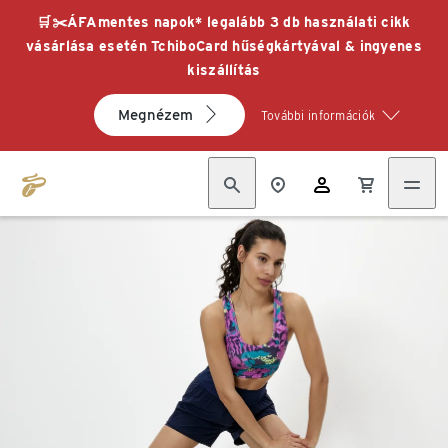
🛒✂️ÁFAmentes napok* legalább 3 db használati cikk
vásárlása esetén TchiboCard hűségkártyával & ingyenes
kiszállítás
Megnézem
További információk