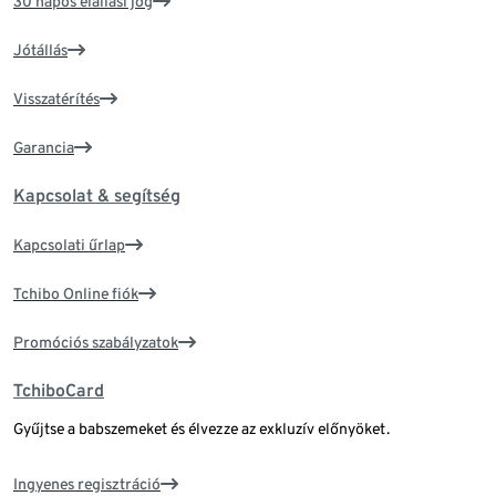
30 napos elállási jog
Jótállás
Visszatérítés
Garancia
Kapcsolat & segítség
Kapcsolati űrlap
Tchibo Online fiók
Promóciós szabályzatok
TchiboCard
Gyűjtse a babszemeket és élvezze az exkluzív előnyöket.
Ingyenes regisztráció