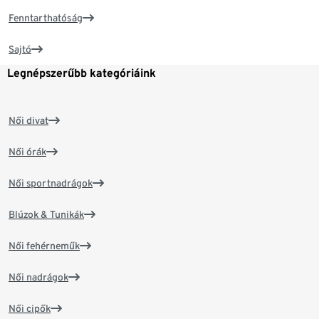
Fenntarthatóság
Sajtó
Legnépszerűbb kategóriáink
Női divat
Női órák
Női sportnadrágok
Blúzok & Tunikák
Női fehérneműk
Női nadrágok
Női cipők