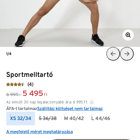
1/4
Sportmelltartó
(4)
5 495
6 995
Ft
Ft
Az elmúlt 30 nap legalacsonyabb ára:
6 995
Ft
ÁFA-t tartalmaz
Szállítási költséget nem tartalmaz
XS 32/34
S 36/38
M 40/42
L 44/46
A megfelelő méret meghatározása