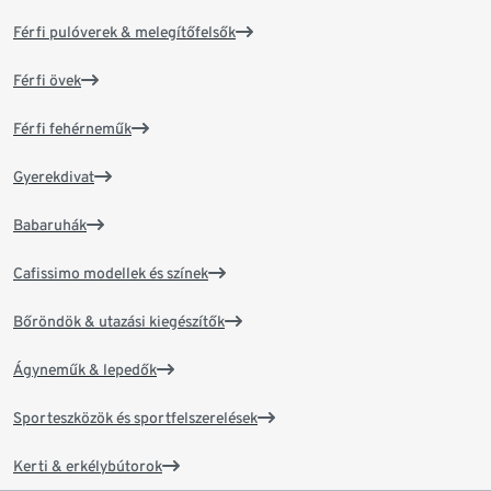
Férfi pulóverek & melegítőfelsők
Férfi övek
Férfi fehérneműk
Gyerekdivat
Babaruhák
Cafissimo modellek és színek
Bőröndök & utazási kiegészítők
Ágyneműk & lepedők
Sporteszközök és sportfelszerelések
Kerti & erkélybútorok