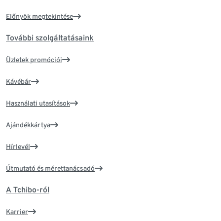
Előnyök megtekintése
További szolgáltatásaink
Üzletek promóciói
Kávébár
Használati utasítások
Ajándékkártya
Hírlevél
Útmutató és mérettanácsadó
A Tchibo-ról
Karrier