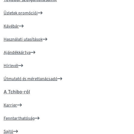
Üzletek promóciói
Kávébár
Használati utasítások
Ajándékkártya
Hírlevél
Útmutató és mérettanácsadó
A Tchibo-ról
Karrier
Fenntarthatóság
Sajtó