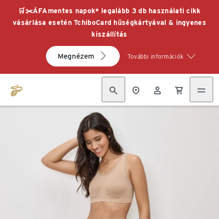
🛒✂️ÁFAmentes napok* legalább 3 db használati cikk
vásárlása esetén TchiboCard hűségkártyával & ingyenes
kiszállítás
Megnézem
További információk