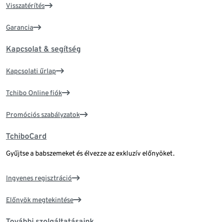
Visszatérítés
Garancia
Kapcsolat & segítség
Kapcsolati űrlap
Tchibo Online fiók
Promóciós szabályzatok
TchiboCard
Gyűjtse a babszemeket és élvezze az exkluzív előnyöket.
Ingyenes regisztráció
Előnyök megtekintése
További szolgáltatásaink