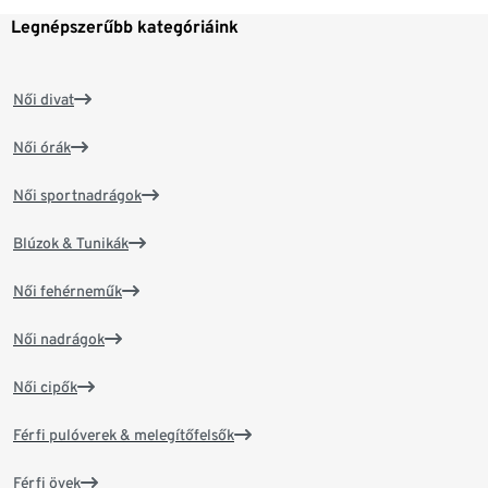
Legnépszerűbb kategóriáink
Női divat
Női órák
Női sportnadrágok
Blúzok & Tunikák
Női fehérneműk
Női nadrágok
Női cipők
Férfi pulóverek & melegítőfelsők
Férfi övek