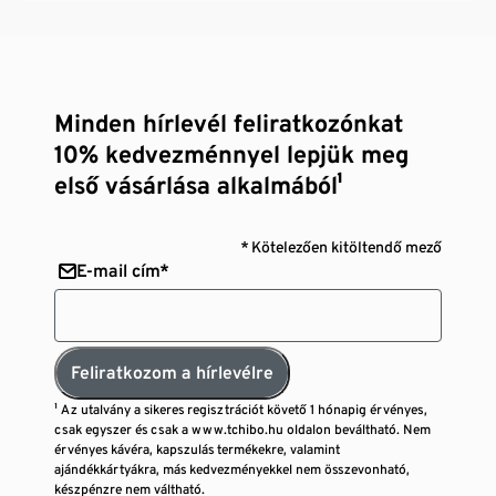
Minden hírlevél feliratkozónkat
10% kedvezménnyel lepjük meg
első vásárlása alkalmából¹
* Kötelezően kitöltendő mező
E-mail cím*
Feliratkozom a hírlevélre
¹ Az utalvány a sikeres regisztrációt követő 1 hónapig érvényes,
csak egyszer és csak a www.tchibo.hu oldalon beváltható. Nem
érvényes kávéra, kapszulás termékekre, valamint
ajándékkártyákra, más kedvezményekkel nem összevonható,
készpénzre nem váltható.