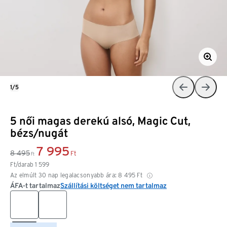
1/5
5 női magas derekú alsó, Magic Cut,
bézs/nugát
7 995
8 495
Ft
Ft
Ft/darab
1 599
Az elmúlt 30 nap legalacsonyabb ára:
8 495
Ft
ÁFA-t tartalmaz
Szállítási költséget nem tartalmaz