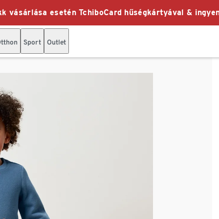
k vásárlása esetén TchiboCard hűségkártyával & ingyen
tthon
Sport
Outlet