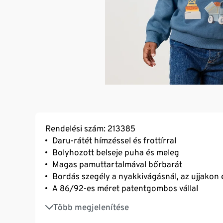
Rendelési szám: 213385
Daru-rátét hímzéssel és frottírral
Bolyhozott belseje puha és meleg
Magas pamuttartalmával bőrbarát
Bordás szegély a nyakkivágásnál, az ujjakon é
A 86/92-es méret patentgombos vállal
Egyenes szabás
Több megjelenítése