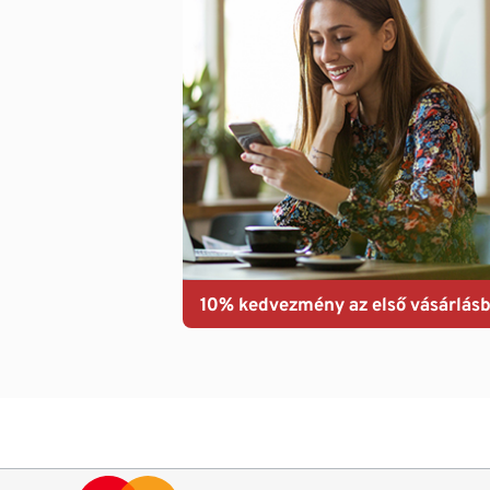
10% kedvezmény az első vásárlásb