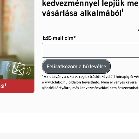
kedvezménnyel lepjük me
vásárlása alkalmából¹
E-mail cím*
Feliratkozom a hírlevélre
¹ Az utalvány a sikeres regisztrációt követő 1 hónapig érvé
www.tchibo.hu oldalon beváltható. Nem érvényes kávéra, 
ól¹
ajándékkártyákra, más kedvezményekkel nem összevonható