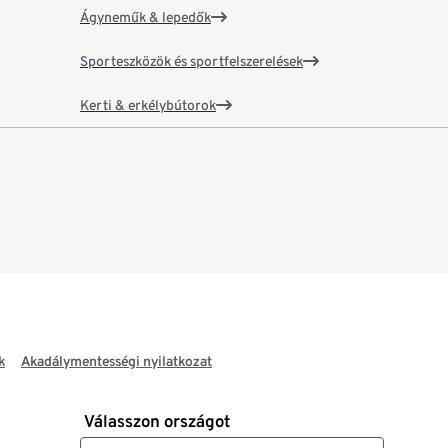
Ágyneműk & lepedők
Sporteszközök és sportfelszerelések
Kerti & erkélybútorok
k
Akadálymentességi nyilatkozat
Válasszon országot