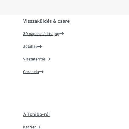
Visszaküldés & csere
30 napos elállási jog
Jótállás
Visszatérítés
Garancia
A Tchibo-ról
Karrier