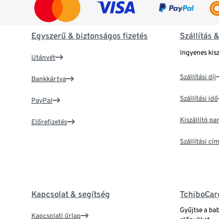
Egyszerű & biztonságos fizetés
Szállítás 
Ingyenes kisz
Utánvét
Szállítási díj
Bankkártya
Szállítási idő
PayPal
Kiszállító p
Előrefizetés
Szállítási c
Kapcsolat & segítség
TchiboCar
Gyűjtse a ba
Kapcsolati űrlap