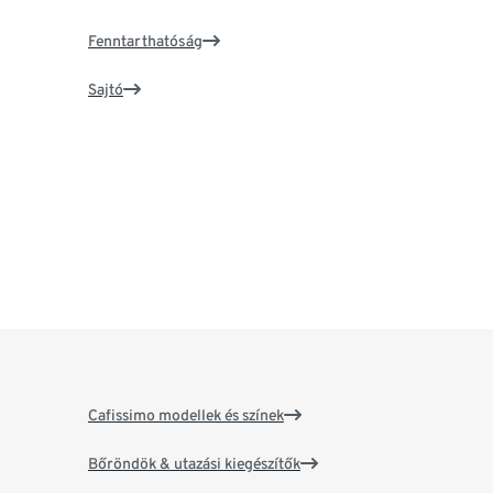
Fenntarthatóság
Sajtó
Cafissimo modellek és színek
Bőröndök & utazási kiegészítők