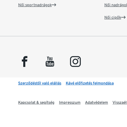
Női sportnadrágok
Női nadrágo
Női cipők
facebook
youtube
instagram
Szerződéstől való elállás
Kávé előfizetés felmondása
Kapcsolat & segítség
Impresszum
Adatvédelem
Visszaél