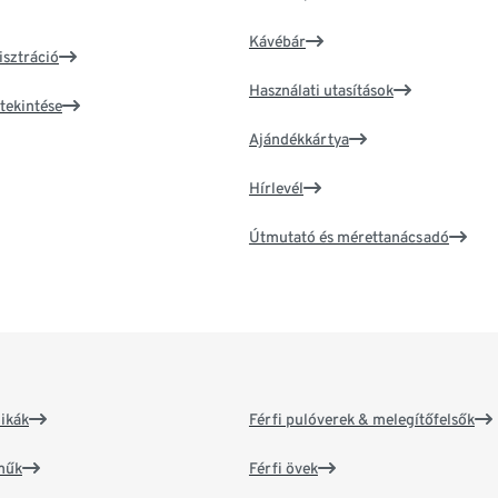
Kávébár
isztráció
Használati utasítások
tekintése
Ajándékkártya
Hírlevél
Útmutató és mérettanácsadó
ikák
Férfi pulóverek & melegítőfelsők
műk
Férfi övek