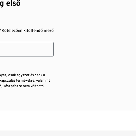
g első
* Kötelezően kitöltendő mező
nyes, csak egyszer és csak a
kapszulás termékekre, valamint
, készpénzre nem váltható.