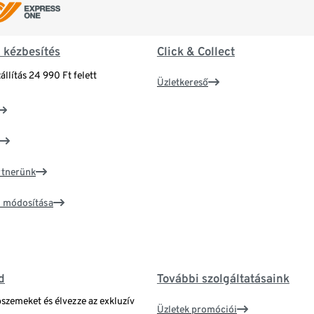
& kézbesítés
Click & Collect
állítás 24 990 Ft felett
Üzletkereső
artnerünk
ím módosítása
d
További szolgáltatásaink
bszemeket és élvezze az exkluzív
Üzletek promóciói