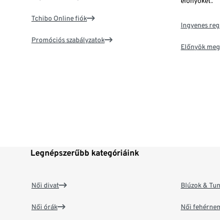
előnyöket.
Tchibo Online fiók
Ingyenes reg
Promóciós szabályzatok
Előnyök meg
Legnépszerűbb kategóriáink
Női divat
Blúzok & Tun
Női órák
Női fehérne