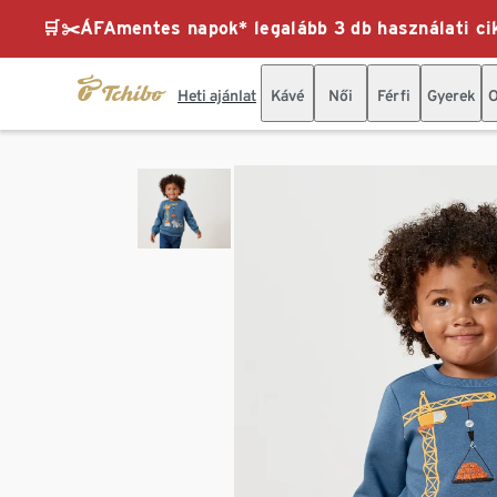
🛒✂️ÁFAmentes napok* legalább 3 db használati cik
Heti ajánlat
Kávé
Női
Férfi
Gyerek
O