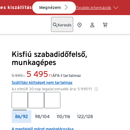
es kiszállítás
Megnézem
További információk
Keresés
Kisfiú szabadidőfelső,
munkagépes
5 495
5 995
ÁFA-t tartalmaz
Ft
Ft
Szállítási költséget nem tartalmaz
Az elmúlt 30 nap legalacsonyabb ára:
5 995
Ft
86/92
98/104
110/116
122/128
A megfelelő méret meghatározása