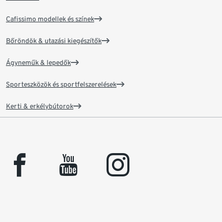
Cafissimo modellek és színek
Bőröndök & utazási kiegészítők
Ágyneműk & lepedők
Sporteszközök és sportfelszerelések
Kerti & erkélybútorok
facebook
youtube
instagram