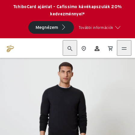
TchiboCard ajánlat - Cafissimo kávékapszulák 20%
kedvezménnyel*
Megnézem
További információk