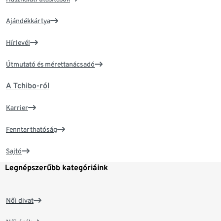
Ajándékkártya
Hírlevél
Útmutató és mérettanácsadó
A Tchibo-ról
Karrier
Fenntarthatóság
Sajtó
Legnépszerűbb kategóriáink
Női divat