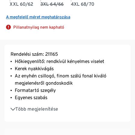
XXL 60/62
3XL 64/66
4XL 68/70
A megfelelő méret meghatározása
Pillanatnyilag nem kapható
Rendelési szám: 211165
Hőkiegyenlítő: rendkívül kényelmes viselet
Kerek nyakkivágás
Az enyhén csillogó, finom szálú fonal kiváló
megjelenésről gondoskodik
Formatartó szegély
Egyenes szabás
Mosógépben tisztítható
Több megjelenítése
Tiszta gyapjúból