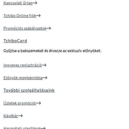
Kapcsolati űrlap
Tchibo Online fiók
Promóciós szabályzatok
TchiboCard
Gyűjtse a babszemeket és élvezze az exkluzív előnyöket.
Ingyenes regisztráció
Előnyök megtekintése
További szolgáltatásaink
Üzletek promóciói
Kávébár
Használati utasítások