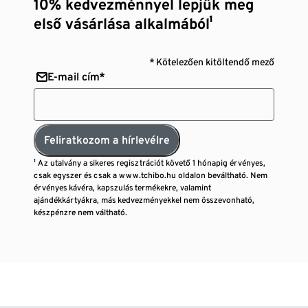
10% kedvezménnyel lepjük meg
első vásárlása alkalmából¹
* Kötelezően kitöltendő mező
E-mail cím*
Feliratkozom a hírlevélre
¹ Az utalvány a sikeres regisztrációt követő 1 hónapig érvényes,
csak egyszer és csak a www.tchibo.hu oldalon beváltható. Nem
érvényes kávéra, kapszulás termékekre, valamint
ajándékkártyákra, más kedvezményekkel nem összevonható,
készpénzre nem váltható.