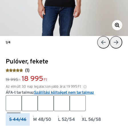
1/4
Pulóver, fekete
(1)
18 995
19 995
Ft
Ft
Az elmúlt 30 nap legalacsonyabb ára:
19 995
Ft
ÁFA-t tartalmaz
Szállítási költséget nem tartalmaz
S 44/46
M 48/50
L 52/54
XL 56/58