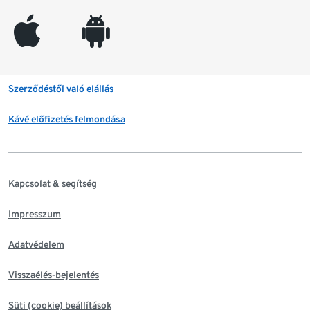
appleinc
android
Szerződéstől való elállás
Kávé előfizetés felmondása
Kapcsolat & segítség
Impresszum
Adatvédelem
Visszaélés-bejelentés
Süti (cookie) beállítások