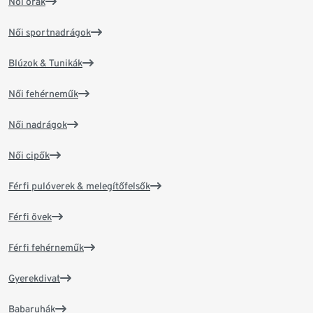
Női órák
Női sportnadrágok
Blúzok & Tunikák
Női fehérneműk
Női nadrágok
Női cipők
Férfi pulóverek & melegítőfelsők
Férfi övek
Férfi fehérneműk
Gyerekdivat
Babaruhák