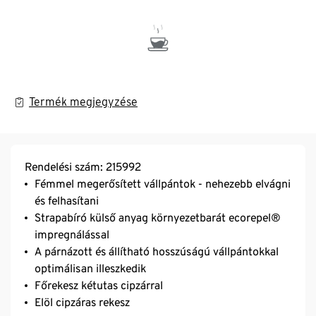
Termék megjegyzése
Rendelési szám: 215992
Fémmel megerősített vállpántok - nehezebb elvágni
és felhasítani
Strapabíró külső anyag környezetbarát ecorepel®
impregnálással
A párnázott és állítható hosszúságú vállpántokkal
optimálisan illeszkedik
Főrekesz kétutas cipzárral
Elöl cipzáras rekesz