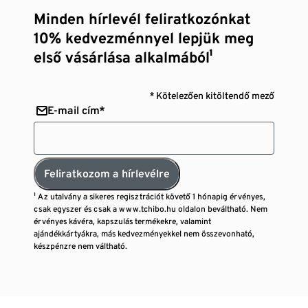
Minden hírlevél feliratkozónkat
10% kedvezménnyel lepjük meg
első vásárlása alkalmából¹
* Kötelezően kitöltendő mező
E-mail cím*
Feliratkozom a hírlevélre
¹ Az utalvány a sikeres regisztrációt követő 1 hónapig érvényes,
csak egyszer és csak a www.tchibo.hu oldalon beváltható. Nem
érvényes kávéra, kapszulás termékekre, valamint
ajándékkártyákra, más kedvezményekkel nem összevonható,
készpénzre nem váltható.