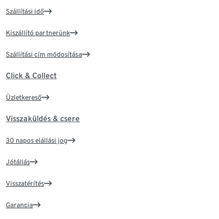
Szállítási idő
Kiszállító partnerünk
Szállítási cím módosítása
Click & Collect
Üzletkereső
Visszaküldés & csere
30 napos elállási jog
Jótállás
Visszatérítés
Garancia