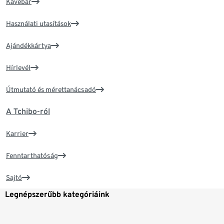
Kávébár
Használati utasítások
Ajándékkártya
Hírlevél
Útmutató és mérettanácsadó
A Tchibo-ról
Karrier
Fenntarthatóság
Sajtó
Legnépszerűbb kategóriáink