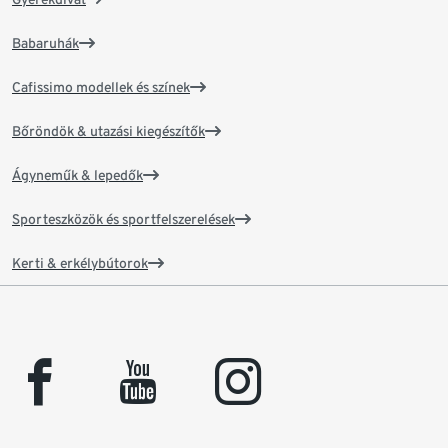
Babaruhák
Cafissimo modellek és színek
Bőröndök & utazási kiegészítők
Ágyneműk & lepedők
Sporteszközök és sportfelszerelések
Kerti & erkélybútorok
facebook
youtube
instagram