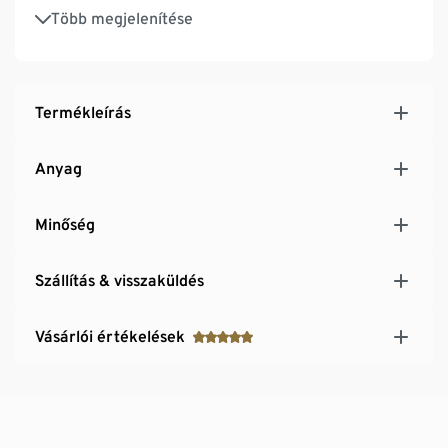
Belül további cipzáras és nyitott rekeszek
Több megjelenítése
Párnázott laptoptartó rekesz legfeljebb 16''-ig
képernyőátlóhoz
Űrtartalma: 16 liter
2 rugalmas oldalsó rekesz kulacsokhoz
Termékleírás
2 kiegészítő hordozópánt
Bőröndrögzítő pánttal
Anyag
Minőség
Szállítás & visszaküldés
Vásárlói értékelések