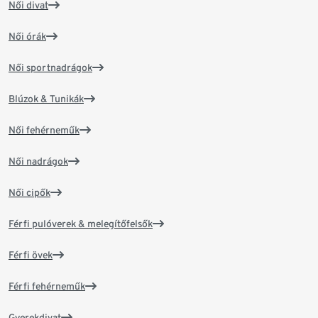
Női divat
Női órák
Női sportnadrágok
Blúzok & Tunikák
Női fehérneműk
Női nadrágok
Női cipők
Férfi pulóverek & melegítőfelsők
Férfi övek
Férfi fehérneműk
Gyerekdivat