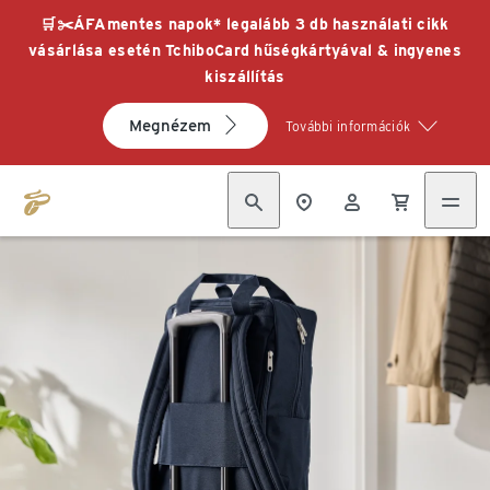
🛒✂️ÁFAmentes napok* legalább 3 db használati cikk
vásárlása esetén TchiboCard hűségkártyával & ingyenes
kiszállítás
Megnézem
További információk