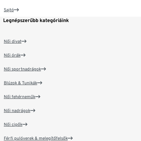
Sajtó
Legnépszerűbb kategóriáink
Női divat
Női órák
Női sportnadrágok
Blúzok & Tunikák
Női fehérneműk
Női nadrágok
Női cipők
Férfi pulóverek & melegítőfelsők