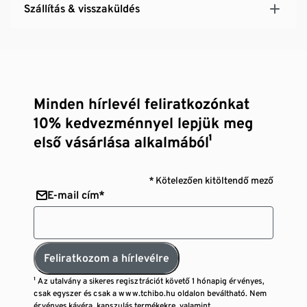
Szállítás & visszaküldés
Minden hírlevél feliratkozónkat
10% kedvezménnyel lepjük meg
első vásárlása alkalmából¹
* Kötelezően kitöltendő mező
E-mail cím*
Feliratkozom a hírlevélre
¹ Az utalvány a sikeres regisztrációt követő 1 hónapig érvényes,
csak egyszer és csak a www.tchibo.hu oldalon beváltható. Nem
érvényes kávéra, kapszulás termékekre, valamint