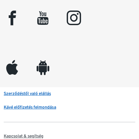
facebook
youtube
instagram
appleinc
android
Szerződéstől való elállás
Kávé előfizetés felmondása
Kapcsolat & segítség