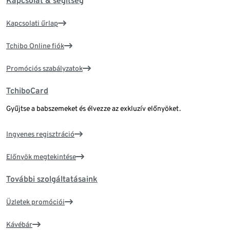
Kapcsolat & segítség
Kapcsolati űrlap
Tchibo Online fiók
Promóciós szabályzatok
TchiboCard
Gyűjtse a babszemeket és élvezze az exkluzív előnyöket.
Ingyenes regisztráció
Előnyök megtekintése
További szolgáltatásaink
Üzletek promóciói
Kávébár