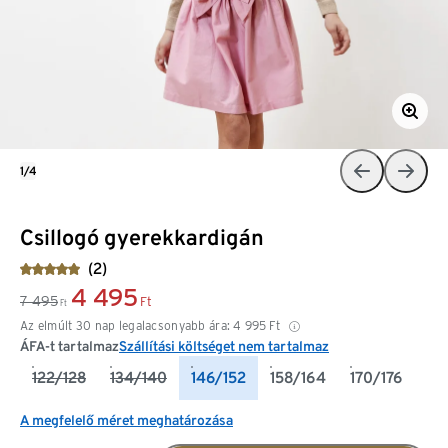
1/4
Csillogó gyerekkardigán
(2)
4 495
7 495
Ft
Ft
Az elmúlt 30 nap legalacsonyabb ára:
4 995
Ft
ÁFA-t tartalmaz
Szállítási költséget nem tartalmaz
122/128
134/140
146/152
158/164
170/176
A megfelelő méret meghatározása