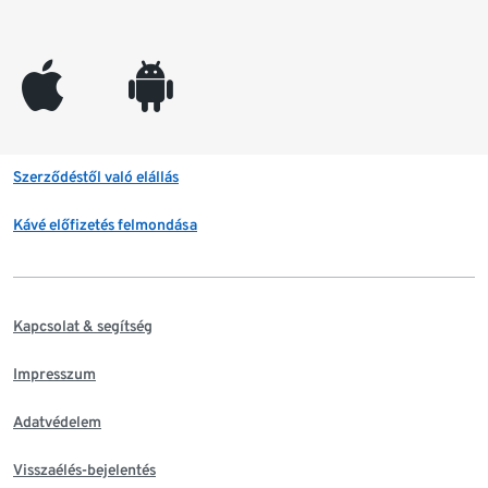
appleinc
android
Szerződéstől való elállás
Kávé előfizetés felmondása
Kapcsolat & segítség
Impresszum
Adatvédelem
Visszaélés-bejelentés