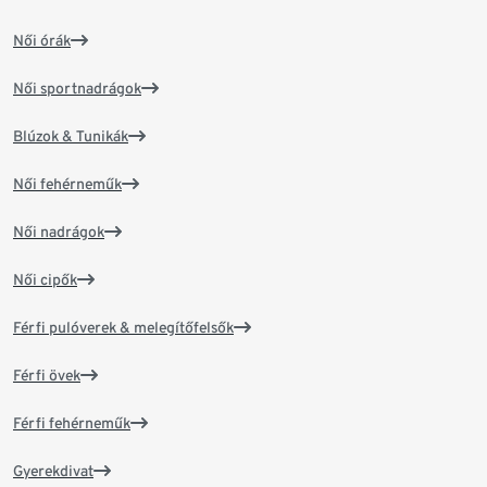
Női órák
Női sportnadrágok
Blúzok & Tunikák
Női fehérneműk
Női nadrágok
Női cipők
Férfi pulóverek & melegítőfelsők
Férfi övek
Férfi fehérneműk
Gyerekdivat