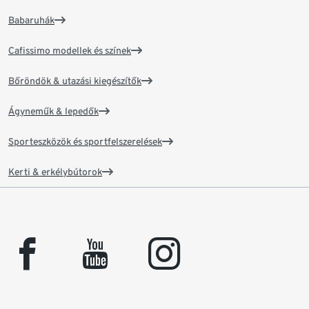
Babaruhák
Cafissimo modellek és színek
Bőröndök & utazási kiegészítők
Ágyneműk & lepedők
Sporteszközök és sportfelszerelések
Kerti & erkélybútorok
facebook
youtube
instagram