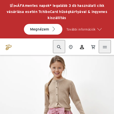
🛒✂️ÁFAmentes napok* legalább 3 db használati cikk
vásárlása esetén TchiboCard hűségkártyával & ingyenes
kiszállítás
Megnézem
További információk