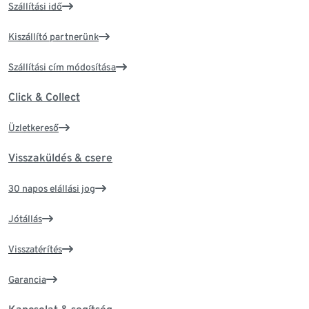
Szállítási idő
Kiszállító partnerünk
Szállítási cím módosítása
Click & Collect
Üzletkereső
Visszaküldés & csere
30 napos elállási jog
Jótállás
Visszatérítés
Garancia