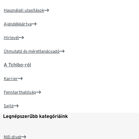
Használati utasítások
Ajándékkártya
Hírlevél
Útmutató és mérettanácsadó
A Tchibo-ról
Karrier
Fenntarthatóság
Sajtó
Legnépszerűbb kategóriáink
Női divat