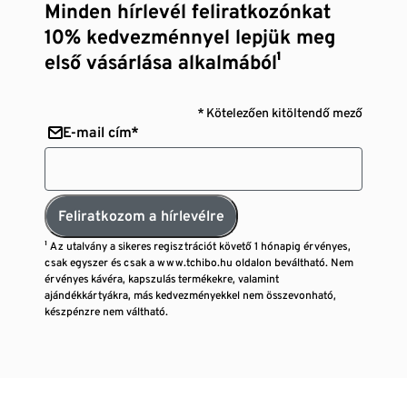
Minden hírlevél feliratkozónkat
10% kedvezménnyel lepjük meg
első vásárlása alkalmából¹
* Kötelezően kitöltendő mező
E-mail cím*
Feliratkozom a hírlevélre
¹ Az utalvány a sikeres regisztrációt követő 1 hónapig érvényes,
csak egyszer és csak a www.tchibo.hu oldalon beváltható. Nem
érvényes kávéra, kapszulás termékekre, valamint
ajándékkártyákra, más kedvezményekkel nem összevonható,
készpénzre nem váltható.