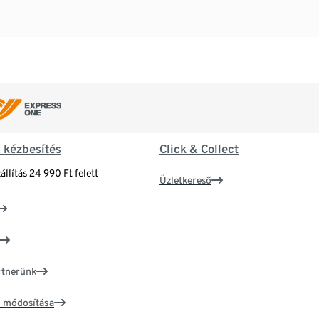
& kézbesítés
Click & Collect
állítás 24 990 Ft felett
Üzletkereső
artnerünk
ím módosítása