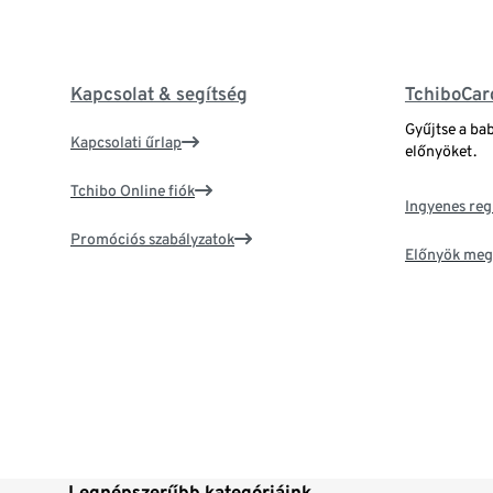
Kapcsolat & segítség
TchiboCar
Gyűjtse a ba
Kapcsolati űrlap
előnyöket.
Tchibo Online fiók
Ingyenes reg
Promóciós szabályzatok
Előnyök meg
Legnépszerűbb kategóriáink