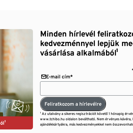
Minden hírlevél feliratko
kedvezménnyel lepjük me
vásárlása alkalmából¹
E-mail cím*
Feliratkozom a hírlevélre
¹ Az utalvány a sikeres regisztrációt követő 1 hónapig érvé
www.tchibo.hu oldalon beváltható. Nem érvényes kávéra, 
ól¹
ajándékkártyákra, más kedvezményekkel nem összevonható