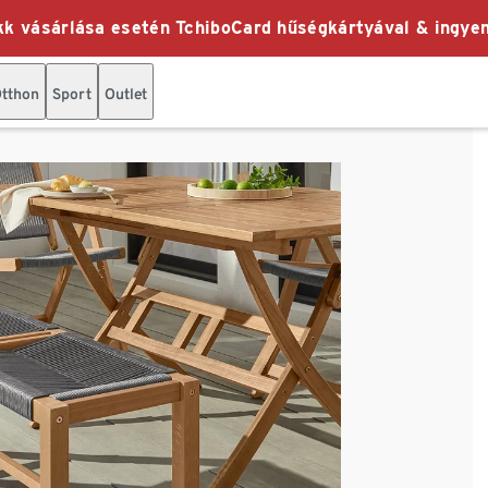
k vásárlása esetén TchiboCard hűségkártyával & ingyen
tthon
Sport
Outlet