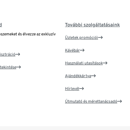
d
További szolgáltatásaink
bszemeket és élvezze az exkluzív
Üzletek promóciói
Kávébár
isztráció
Használati utasítások
tekintése
Ajándékkártya
Hírlevél
Útmutató és mérettanácsadó