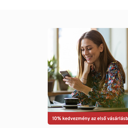
10% kedvezmény az első vásárlásb