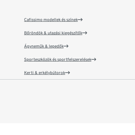
Cafissimo modellek és színek
Bőröndök & utazási kiegészítők
Ágyneműk & lepedők
Sporteszközök és sportfelszerelések
Kerti & erkélybútorok