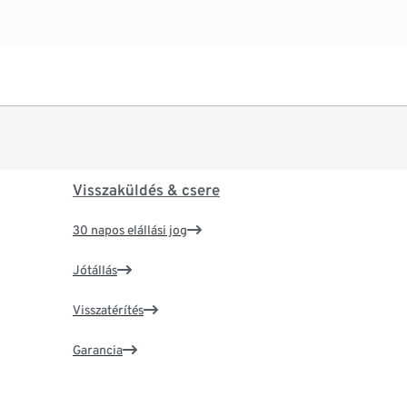
Visszaküldés & csere
30 napos elállási jog
Jótállás
Visszatérítés
Garancia