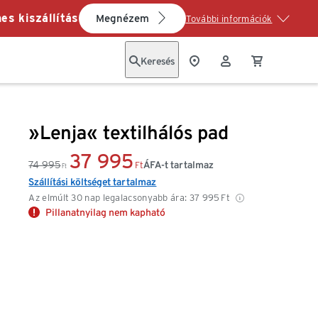
es kiszállítás
Megnézem
További információk
Keresés
»Lenja« textilhálós pad
37 995
74 995
ÁFA-t tartalmaz
Ft
Ft
Szállítási költséget tartalmaz
Az elmúlt 30 nap legalacsonyabb ára:
37 995
Ft
Pillanatnyilag nem kapható