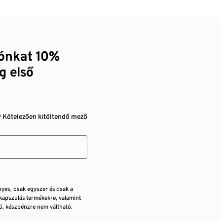
zónkat 10%
g első
* Kötelezően kitöltendő mező
nyes, csak egyszer és csak a
kapszulás termékekre, valamint
, készpénzre nem váltható.