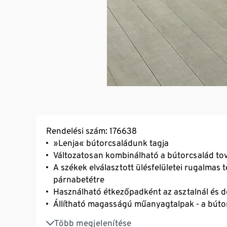
Rendelési szám: 176638
»Lenja« bútorcsaládunk tagja
Változatosan kombinálható a bútorcsalád tov
A székek elválasztott ülésfelületei rugalmas t
párnabetétre
Használható étkezőpadként az asztalnál és d
Állítható magasságú műanyagtalpak - a bútor 
Váz: teakfa hatású, olajjal kezelt, eukaliptusz
Több megjelenítése