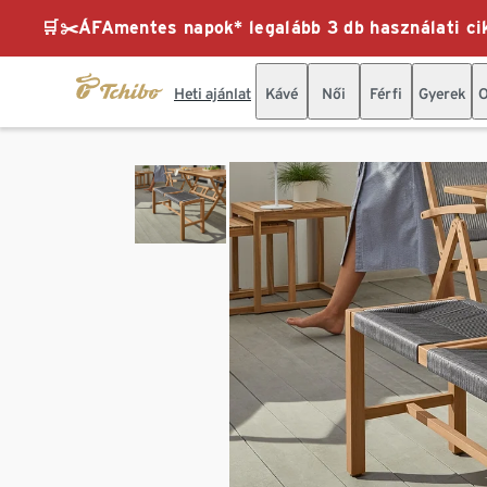
🛒✂️ÁFAmentes napok* legalább 3 db használati cik
Heti ajánlat
Kávé
Női
Férfi
Gyerek
O