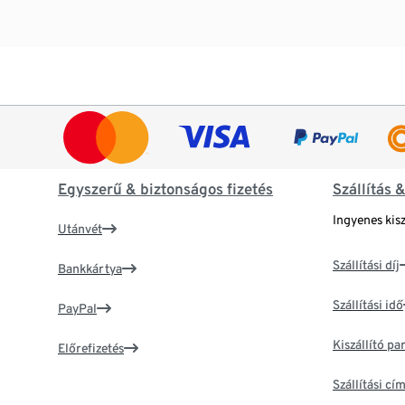
Egyszerű & biztonságos fizetés
Szállítás 
Ingyenes kisz
Utánvét
Szállítási díj
Bankkártya
Szállítási idő
PayPal
Kiszállító p
Előrefizetés
Szállítási c