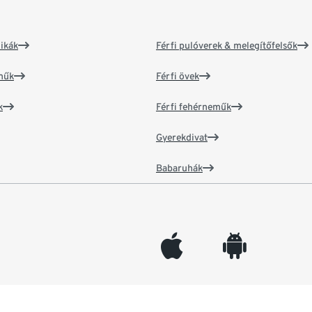
ikák
Férfi pulóverek & melegítőfelsők
műk
Férfi övek
k
Férfi fehérneműk
Gyerekdivat
Babaruhák
appleinc
android