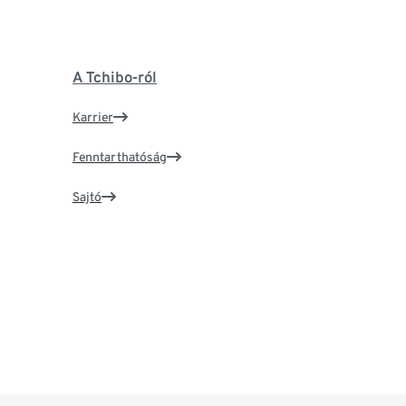
A Tchibo-ról
Karrier
Fenntarthatóság
Sajtó