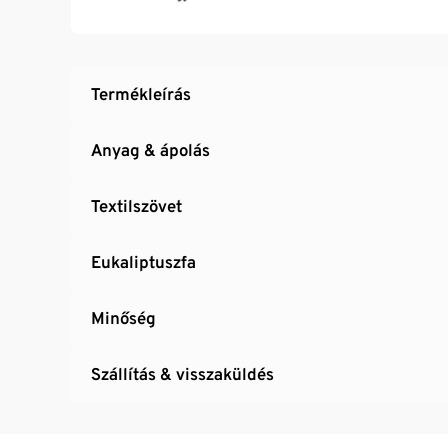
UV- és időjárásálló
Termékleírás
Anyag & ápolás
Textilszövet
Eukaliptuszfa
Minőség
Szállítás & visszaküldés