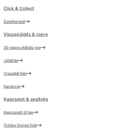
Click & Collect
Üzletkereső
Visszaküldés & csere
30 napos elállási jog
Jótállás
Visszatérítés
Garancia
Kapcsolat & segítség
Kapcsolati űrlap
Tchibo Online fiók