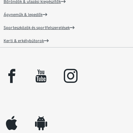
Bőröndök & utazási kiegészítők
Ágyneműk & lepedők
Sporteszközök és sportfelszerelések
Kerti & erkélybútorok
facebook
youtube
instagram
appleinc
android