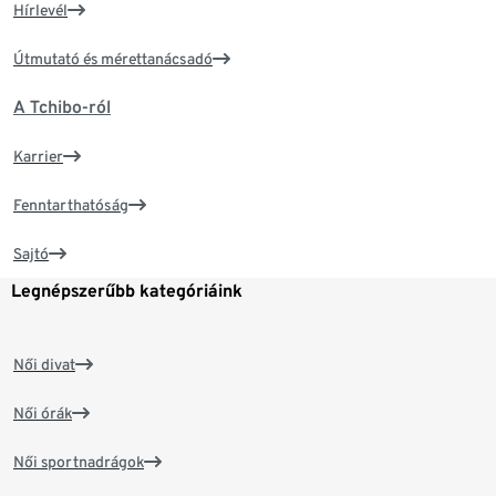
Hírlevél
Útmutató és mérettanácsadó
A Tchibo-ról
Karrier
Fenntarthatóság
Sajtó
Legnépszerűbb kategóriáink
Női divat
Női órák
Női sportnadrágok