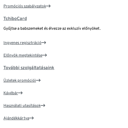
Promóciós szabályzatok
TchiboCard
Gyűjtse a babszemeket és élvezze az exkluzív előnyöket.
Ingyenes regisztráció
Előnyök megtekintése
További szolgáltatásaink
Üzletek promóciói
Kávébár
Használati utasítások
Ajándékkártya