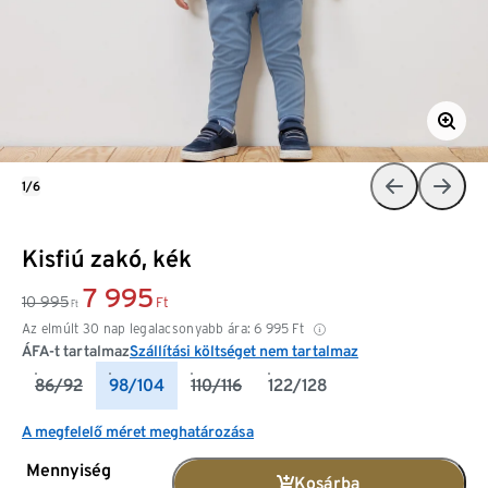
1/6
Kisfiú zakó, kék
7 995
10 995
Ft
Ft
Az elmúlt 30 nap legalacsonyabb ára:
6 995
Ft
ÁFA-t tartalmaz
Szállítási költséget nem tartalmaz
86/92
98/104
110/116
122/128
A megfelelő méret meghatározása
Mennyiség
Kosárba