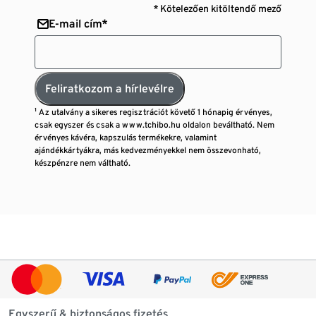
* Kötelezően kitöltendő mező
E-mail cím*
Feliratkozom a hírlevélre
¹ Az utalvány a sikeres regisztrációt követő 1 hónapig érvényes,
csak egyszer és csak a www.tchibo.hu oldalon beváltható. Nem
érvényes kávéra, kapszulás termékekre, valamint
ajándékkártyákra, más kedvezményekkel nem összevonható,
készpénzre nem váltható.
Egyszerű & biztonságos fizetés