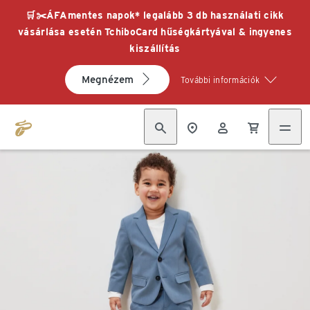
🛒✂️ÁFAmentes napok* legalább 3 db használati cikk
vásárlása esetén TchiboCard hűségkártyával & ingyenes
kiszállítás
Megnézem
További információk