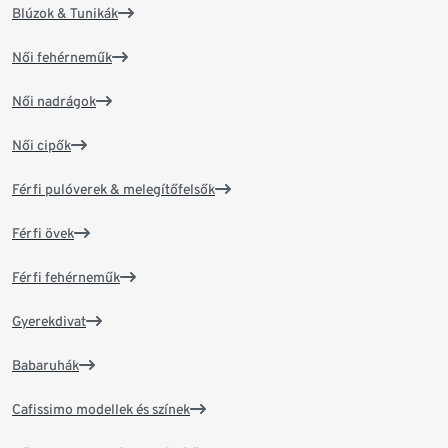
Blúzok & Tunikák
Női fehérneműk
Női nadrágok
Női cipők
Férfi pulóverek & melegítőfelsők
Férfi övek
Férfi fehérneműk
Gyerekdivat
Babaruhák
Cafissimo modellek és színek