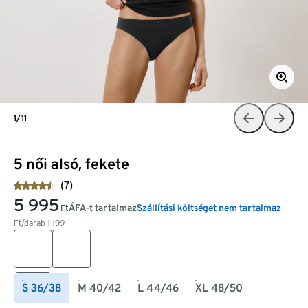
1/11
5 női alsó, fekete
(7)
5 995
ÁFA-t tartalmaz
Szállítási költséget nem tartalmaz
Ft
Ft/darab
1 199
S 36/38
M 40/42
L 44/46
XL 48/50