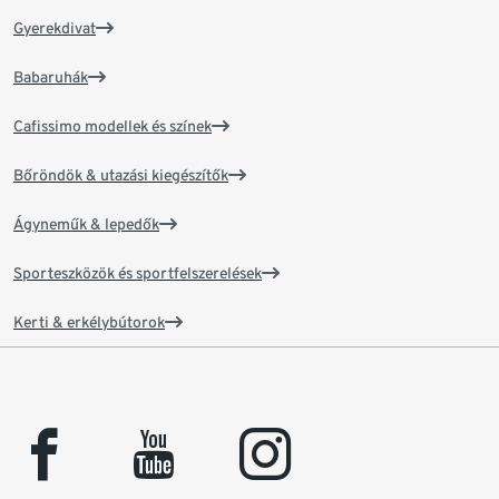
Gyerekdivat
Babaruhák
Cafissimo modellek és színek
Bőröndök & utazási kiegészítők
Ágyneműk & lepedők
Sporteszközök és sportfelszerelések
Kerti & erkélybútorok
facebook
youtube
instagram