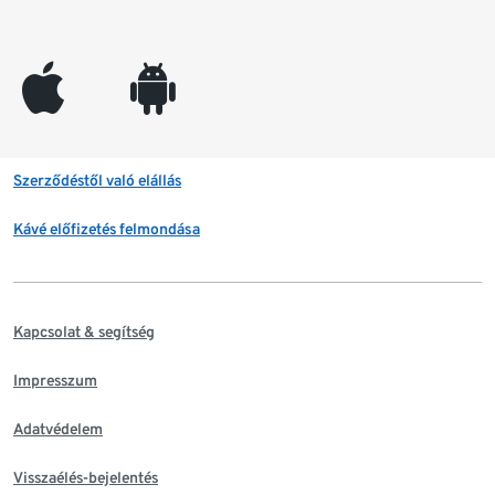
appleinc
android
Szerződéstől való elállás
Kávé előfizetés felmondása
Kapcsolat & segítség
Impresszum
Adatvédelem
Visszaélés-bejelentés