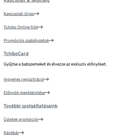
Kapcsolat & segítség
Kapcsolati űrlap
Tchibo Online fiók
Promóciós szabályzatok
TchiboCard
Gyűjtse a babszemeket és élvezze az exkluzív előnyöket.
Ingyenes regisztráció
Előnyök megtekintése
További szolgáltatásaink
Üzletek promóciói
Kávébár