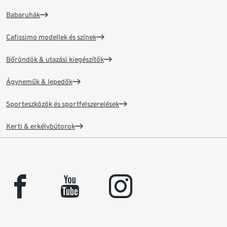
Babaruhák
Cafissimo modellek és színek
Bőröndök & utazási kiegészítők
Ágyneműk & lepedők
Sporteszközök és sportfelszerelések
Kerti & erkélybútorok
facebook
youtube
instagram