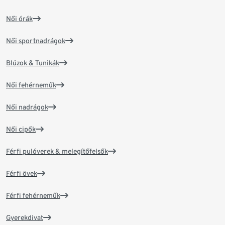
Női órák
Női sportnadrágok
Blúzok & Tunikák
Női fehérneműk
Női nadrágok
Női cipők
Férfi pulóverek & melegítőfelsők
Férfi övek
Férfi fehérneműk
Gyerekdivat