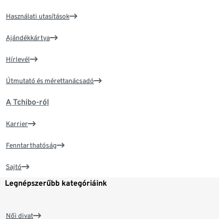
Használati utasítások
Ajándékkártya
Hírlevél
Útmutató és mérettanácsadó
A Tchibo-ról
Karrier
Fenntarthatóság
Sajtó
Legnépszerűbb kategóriáink
Női divat