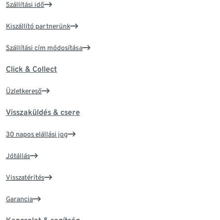
Szállítási idő
Kiszállító partnerünk
Szállítási cím módosítása
Click & Collect
Üzletkereső
Visszaküldés & csere
30 napos elállási jog
Jótállás
Visszatérítés
Garancia