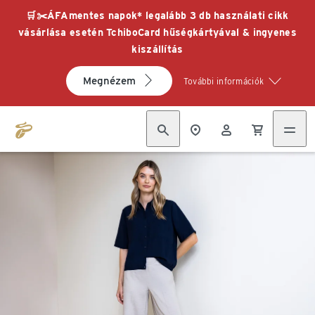
🛒✂️ÁFAmentes napok* legalább 3 db használati cikk
vásárlása esetén TchiboCard hűségkártyával & ingyenes
kiszállítás
Megnézem
További információk