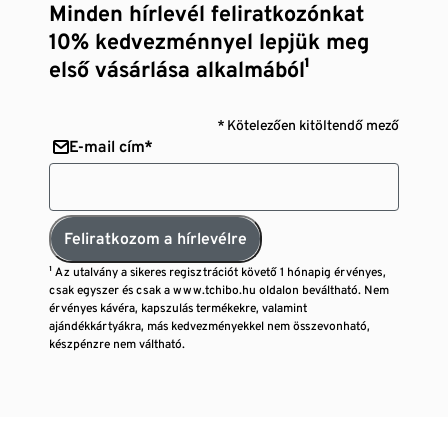
Minden hírlevél feliratkozónkat
10% kedvezménnyel lepjük meg
első vásárlása alkalmából¹
* Kötelezően kitöltendő mező
E-mail cím*
Feliratkozom a hírlevélre
¹ Az utalvány a sikeres regisztrációt követő 1 hónapig érvényes,
csak egyszer és csak a www.tchibo.hu oldalon beváltható. Nem
érvényes kávéra, kapszulás termékekre, valamint
ajándékkártyákra, más kedvezményekkel nem összevonható,
készpénzre nem váltható.