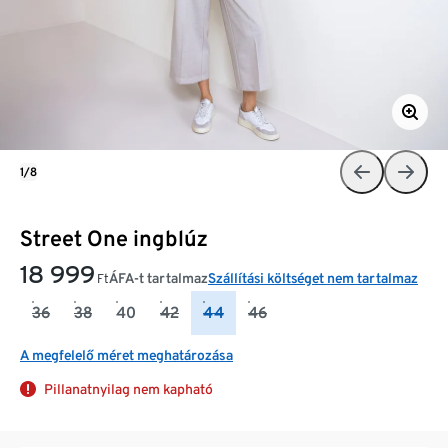
1/8
Street One ingblúz
18 999
ÁFA-t tartalmaz
Szállítási költséget nem tartalmaz
Ft
36
38
40
42
44
46
A megfelelő méret meghatározása
Pillanatnyilag nem kapható