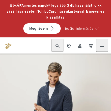
🛒✂️ÁFAmentes napok* legalább 3 db használati cikk
vásárlása esetén TchiboCard hűségkártyával & ingyenes
kiszállítás
Megnézem
További információk