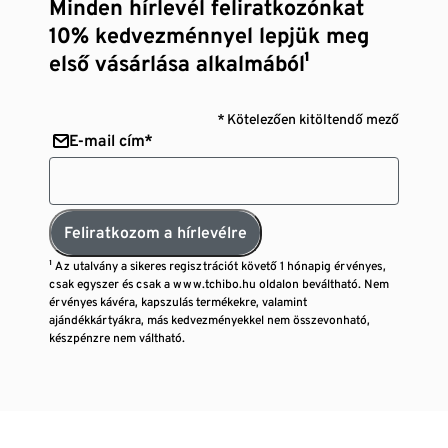
Minden hírlevél feliratkozónkat
10% kedvezménnyel lepjük meg
első vásárlása alkalmából¹
* Kötelezően kitöltendő mező
E-mail cím*
Feliratkozom a hírlevélre
¹ Az utalvány a sikeres regisztrációt követő 1 hónapig érvényes,
csak egyszer és csak a www.tchibo.hu oldalon beváltható. Nem
érvényes kávéra, kapszulás termékekre, valamint
ajándékkártyákra, más kedvezményekkel nem összevonható,
készpénzre nem váltható.