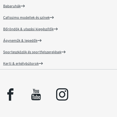
Babaruhák
Cafissimo modellek és színek
Bőröndök & utazási kiegészítők
Ágyneműk & lepedők
Sporteszközök és sportfelszerelések
Kerti & erkélybútorok
facebook
youtube
instagram