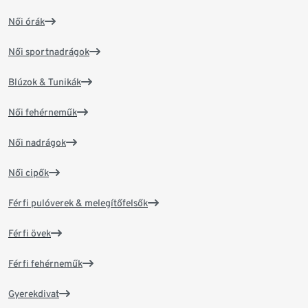
Női órák
Női sportnadrágok
Blúzok & Tunikák
Női fehérneműk
Női nadrágok
Női cipők
Férfi pulóverek & melegítőfelsők
Férfi övek
Férfi fehérneműk
Gyerekdivat