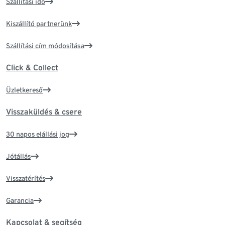
Szállítási idő
Kiszállító partnerünk
Szállítási cím módosítása
Click & Collect
Üzletkereső
Visszaküldés & csere
30 napos elállási jog
Jótállás
Visszatérítés
Garancia
Kapcsolat & segítség