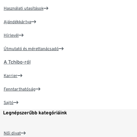
Használati utasítások
Ajándékkártya
Hírlevél
Útmutató és mérettanácsadó
A Tchibo-ról
Karrier
Fenntarthatóság
Sajtó
Legnépszerűbb kategóriáink
Női divat