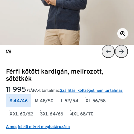
1/6
Férfi kötött kardigán, melírozott,
sötétkék
11 995
ÁFA-t tartalmaz
Szállítási költséget nem tartalmaz
Ft
S 44/46
M 48/50
L 52/54
XL 56/58
XXL 60/62
3XL 64/66
4XL 68/70
A megfelelő méret meghatározása