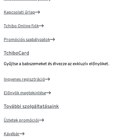
Kapcsolati űrlap
Tchibo Online fiók
Promóciós szabályzatok
TchiboCard
Gyűjtse a babszemeket és élvezze az exkluzív előnyöket.
Ingyenes regisztráció
Előnyök megtekintése
További szolgáltatásaink
Üzletek promóciói
Kávébár