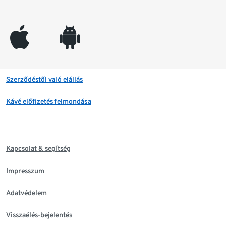
appleinc
android
Szerződéstől való elállás
Kávé előfizetés felmondása
Kapcsolat & segítség
Impresszum
Adatvédelem
Visszaélés-bejelentés