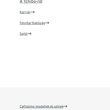
A Tchibo-ról
Karrier
Fenntarthatóság
Sajtó
Cafissimo modellek és színek