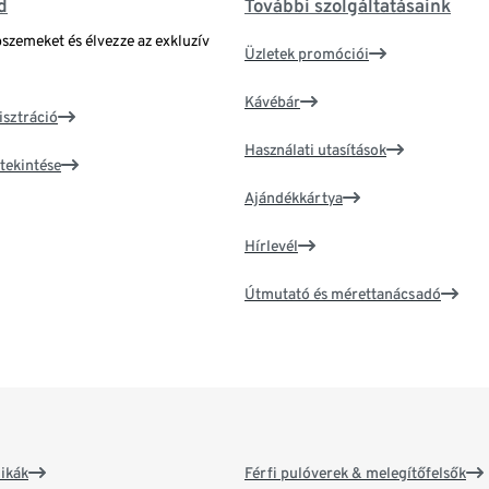
d
További szolgáltatásaink
bszemeket és élvezze az exkluzív
Üzletek promóciói
Kávébár
isztráció
Használati utasítások
tekintése
Ajándékkártya
Hírlevél
Útmutató és mérettanácsadó
ikák
Férfi pulóverek & melegítőfelsők