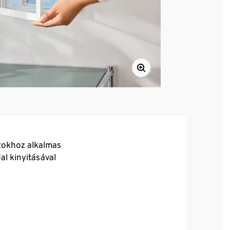
zokhoz alkalmas
al kinyitásával
asztható