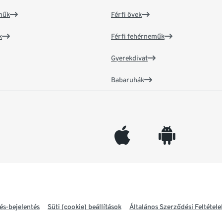
műk
Férfi övek
k
Férfi fehérneműk
Gyerekdivat
Babaruhák
appleinc
android
és-bejelentés
Süti (cookie) beállítások
Általános Szerződési Feltétele