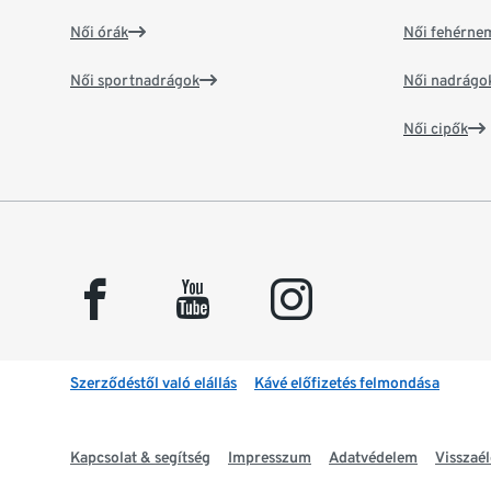
Női órák
Női fehérne
Női sportnadrágok
Női nadrágo
Női cipők
facebook
youtube
instagram
Szerződéstől való elállás
Kávé előfizetés felmondása
Kapcsolat & segítség
Impresszum
Adatvédelem
Visszaél