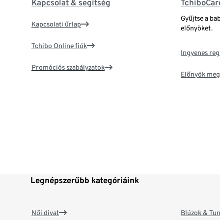
Kapcsolat & segítség
TchiboCar
Gyűjtse a ba
Kapcsolati űrlap
előnyöket.
Tchibo Online fiók
Ingyenes reg
Promóciós szabályzatok
Előnyök meg
Legnépszerűbb kategóriáink
Női divat
Blúzok & Tun