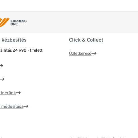
& kézbesítés
Click & Collect
állítás 24 990 Ft felett
Üzletkereső
artnerünk
ím módosítása