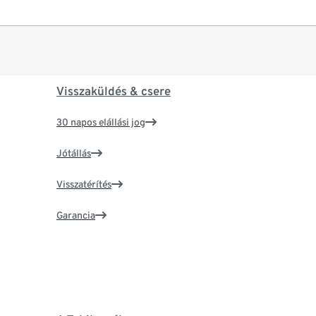
Visszaküldés & csere
30 napos elállási jog
Jótállás
Visszatérítés
Garancia