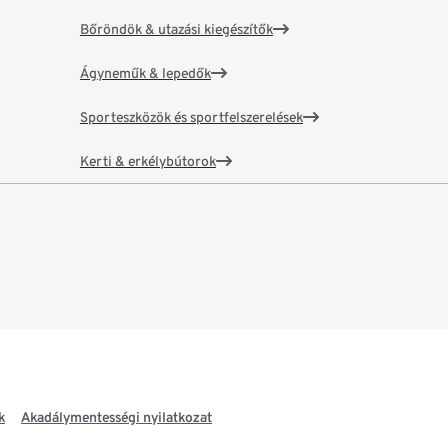
Bőröndök & utazási kiegészítők
Ágyneműk & lepedők
Sporteszközök és sportfelszerelések
Kerti & erkélybútorok
k
Akadálymentességi nyilatkozat