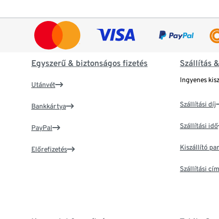
Egyszerű & biztonságos fizetés
Szállítás 
Ingyenes kisz
Utánvét
Szállítási díj
Bankkártya
Szállítási idő
PayPal
Kiszállító p
Előrefizetés
Szállítási c