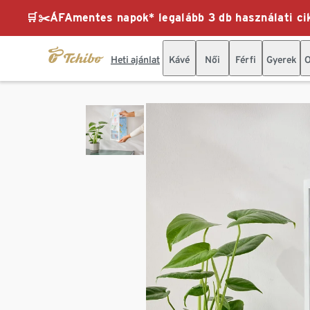
🛒✂️ÁFAmentes napok* legalább 3 db használati cik
Heti ajánlat
Kávé
Női
Férfi
Gyerek
O