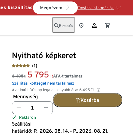
es kiszállítás
Megnézem
További információk
Keresés
Nyitható képkeret
(1)
5 795
6 495
ÁFA-t tartalmaz
Ft
Ft
Szállítási költséget nem tartalmaz
Az elmúlt 30 nap legalacsonyabb ára:
6 495
Ft
Mennyiség
Kosárba
Raktáron
Szállítási
határidő:
P., 2026. 08. 14. - P., 2026. 08. 21.