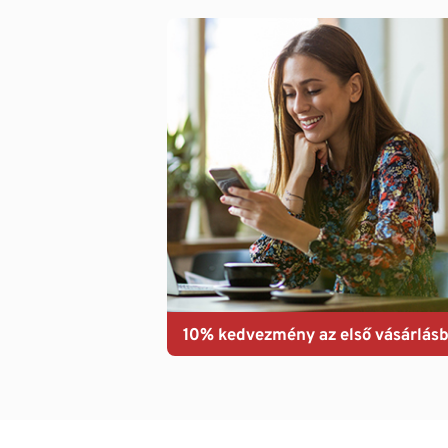
10% kedvezmény az első vásárlásb