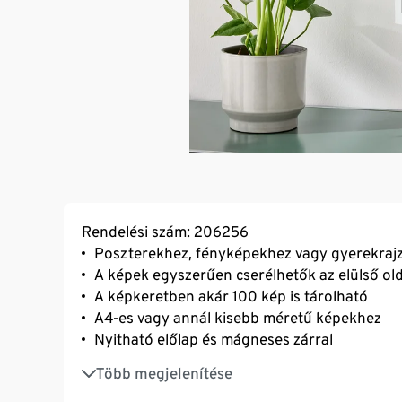
Rendelési szám: 206256
Poszterekhez, fényképekhez vagy gyerekraj
A képek egyszerűen cserélhetők az elülső old
A képkeretben akár 100 kép is tárolható
A4-es vagy annál kisebb méretű képekhez
Nyitható előlap és mágneses zárral
Vízszintesen vagy függőlegesen is a falra ak
Több megjelenítése
A keret fából