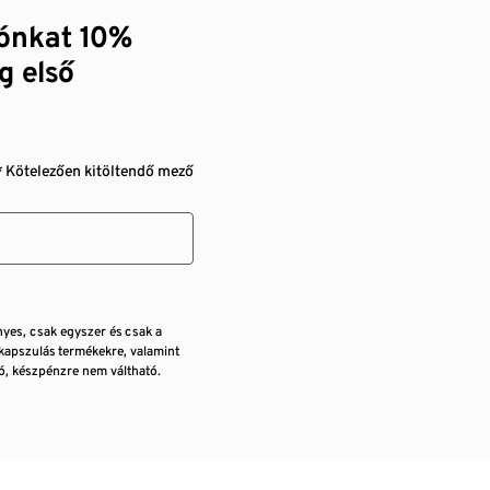
zónkat 10%
g első
* Kötelezően kitöltendő mező
nyes, csak egyszer és csak a
kapszulás termékekre, valamint
, készpénzre nem váltható.