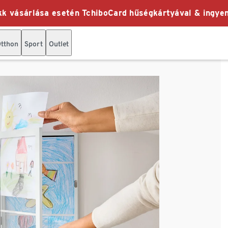
k vásárlása esetén TchiboCard hűségkártyával & ingyen
tthon
Sport
Outlet