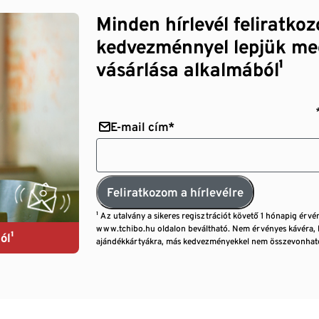
Minden hírlevél feliratko
kedvezménnyel lepjük me
vásárlása alkalmából¹
E-mail cím*
Feliratkozom a hírlevélre
¹ Az utalvány a sikeres regisztrációt követő 1 hónapig érvé
www.tchibo.hu oldalon beváltható. Nem érvényes kávéra, 
ól¹
ajándékkártyákra, más kedvezményekkel nem összevonható