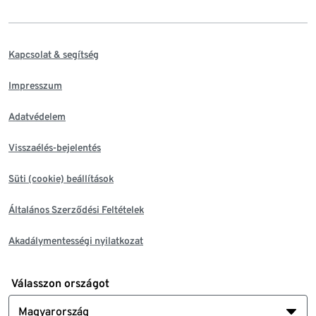
Kapcsolat & segítség
Impresszum
Adatvédelem
Visszaélés-bejelentés
Süti (cookie) beállítások
Általános Szerződési Feltételek
Akadálymentességi nyilatkozat
Válasszon országot
Magyarország