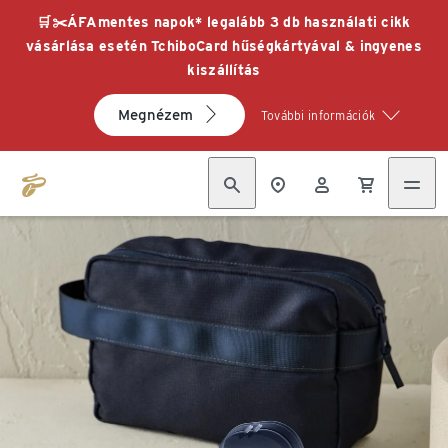
🛒✂️ÁFAmentes napok* legalább 3 db használati cikk
vásárlása esetén TchiboCard hűségkártyával & ingyenes
kiszállítás
Megnézem
További információk