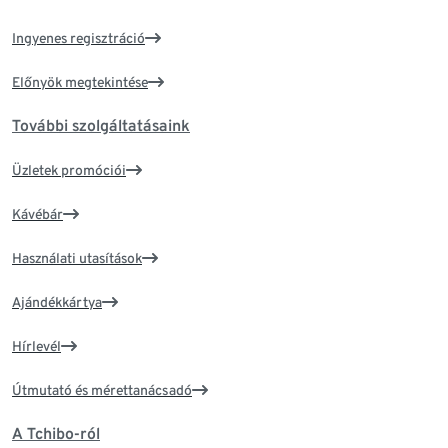
Ingyenes regisztráció
Előnyök megtekintése
További szolgáltatásaink
Üzletek promóciói
Kávébár
Használati utasítások
Ajándékkártya
Hírlevél
Útmutató és mérettanácsadó
A Tchibo-ról