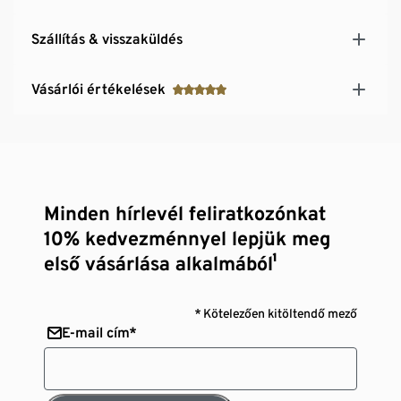
Szállítás & visszaküldés
Vásárlói értékelések
Minden hírlevél feliratkozónkat
10% kedvezménnyel lepjük meg
első vásárlása alkalmából¹
* Kötelezően kitöltendő mező
E-mail cím*