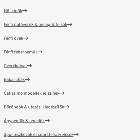
Női cipők
Férfi pulóverek & melegítőfelsők
Férfi övek
Férfi fehérneműk
Gyerekdivat
Babaruhák
Cafissimo modellek és színek
Bőröndök & utazási kiegészítők
Ágyneműk & lepedők
Sporteszközök és sportfelszerelések