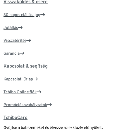
Visszaküldés & csere
30 napos elállási jog
Jótállás
Visszatérítés
Garancia
Kapcsolat & segítség
Kapcsolati űrlap
Tchibo Online fiók
Promóciós szabályzatok
TchiboCard
Gyűjtse a babszemeket és élvezze az exkluzív előnyöket.