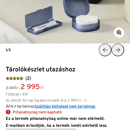
1/3
Tárolókészlet utazáshoz
(2)
2 995
3 495
Ft
Ft
Ft/darab
1 497
Az elmúlt 30 nap legalacsonyabb ára:
2 995
Ft
ÁFA-t tartalmaz
Szállítási költséget nem tartalmaz
Pillanatnyilag nem kapható
Ez a termék pillanatnyilag online már nem elérhető.
E-mailben értesítjük, ha a termék ismét elérhető lesz.