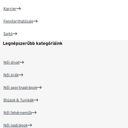
Karrier
Fenntarthatóság
Sajtó
Legnépszerűbb kategóriáink
Női divat
Női órák
Női sportnadrágok
Blúzok & Tunikák
Női fehérneműk
Női nadrágok