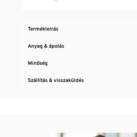
Ez a termék legalább 76% GRS minősített újra
Ecocert Greenlife által tanúsítva, 262425-ös
Termékleírás
Anyag & ápolás
Minőség
Szállítás & visszaküldés