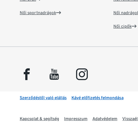
Női sportnadrágok
Női nadrágo
Női cipők
facebook
youtube
instagram
Szerződéstől való elállás
Kávé előfizetés felmondása
Kapcsolat & segítség
Impresszum
Adatvédelem
Visszaél