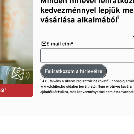
Minden hírlevél feliratko
kedvezménnyel lepjük me
vásárlása alkalmából¹
E-mail cím*
Feliratkozom a hírlevélre
¹ Az utalvány a sikeres regisztrációt követő 1 hónapig érvé
www.tchibo.hu oldalon beváltható. Nem érvényes kávéra, 
ól¹
ajándékkártyákra, más kedvezményekkel nem összevonható