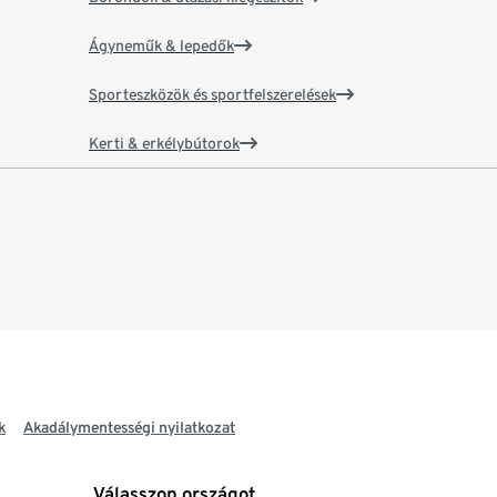
Ágyneműk & lepedők
Sporteszközök és sportfelszerelések
Kerti & erkélybútorok
k
Akadálymentességi nyilatkozat
Válasszon országot