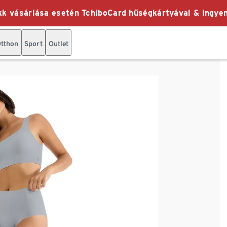
k vásárlása esetén TchiboCard hűségkártyával & ingyen
tthon
Sport
Outlet