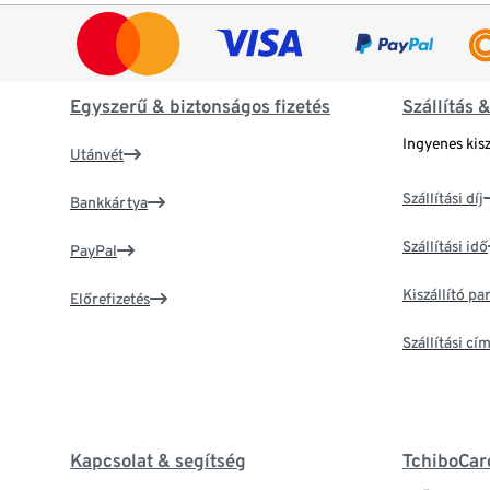
Egyszerű & biztonságos fizetés
Szállítás 
Ingyenes kisz
Utánvét
Szállítási díj
Bankkártya
Szállítási idő
PayPal
Kiszállító p
Előrefizetés
Szállítási c
Kapcsolat & segítség
TchiboCar