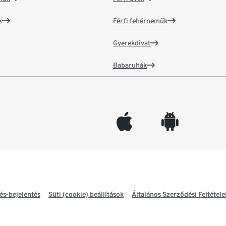
k
Férfi fehérneműk
Gyerekdivat
Babaruhák
appleinc
android
és-bejelentés
Süti (cookie) beállítások
Általános Szerződési Feltétele