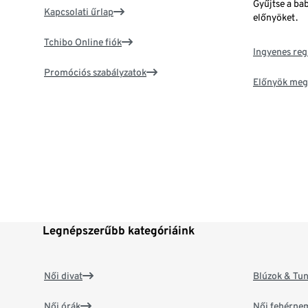
Gyűjtse a ba
Kapcsolati űrlap
előnyöket.
Tchibo Online fiók
Ingyenes reg
Promóciós szabályzatok
Előnyök meg
Legnépszerűbb kategóriáink
Női divat
Blúzok & Tun
Női órák
Női fehérne