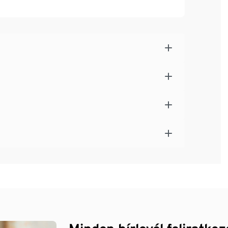
hasznosított poliamidot tartalmaz, az
 licencszámmal