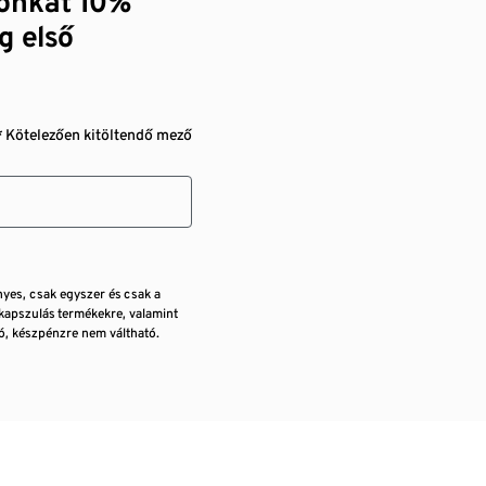
zónkat 10%
g első
* Kötelezően kitöltendő mező
nyes, csak egyszer és csak a
kapszulás termékekre, valamint
, készpénzre nem váltható.