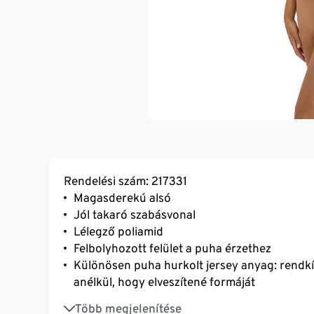
Rendelési szám: 217331
Magasderekú alsó
Jól takaró szabásvonal
Lélegző poliamid
Felbolyhozott felület a puha érzethez
Különösen puha hurkolt jersey anyag: rendkí
anélkül, hogy elveszítené formáját
Szűk ruha alatt is teljesen láthatatlan, az in
Több megjelenítése