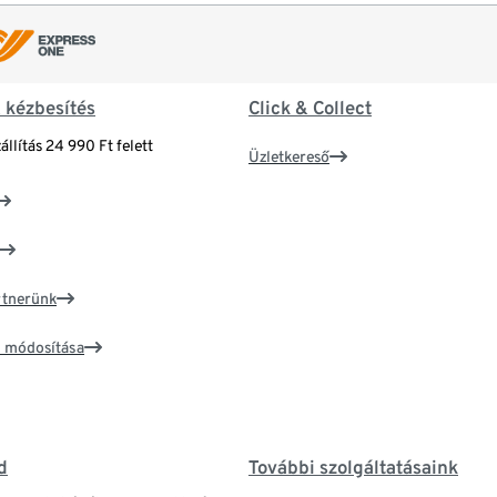
& kézbesítés
Click & Collect
állítás 24 990 Ft felett
Üzletkereső
artnerünk
ím módosítása
d
További szolgáltatásaink