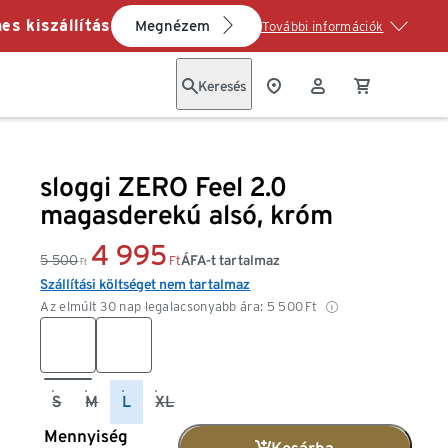
es kiszállítás
Megnézem
További információk
Keresés
sloggi ZERO Feel 2.0
magasderekú alsó, króm
4 995
5 500
ÁFA-t tartalmaz
Ft
Ft
Szállítási költséget nem tartalmaz
Az elmúlt 30 nap legalacsonyabb ára:
5 500
Ft
S
M
L
XL
Mennyiség