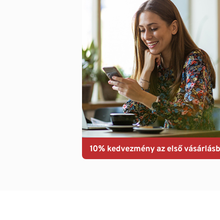
10% kedvezmény az első vásárlásb