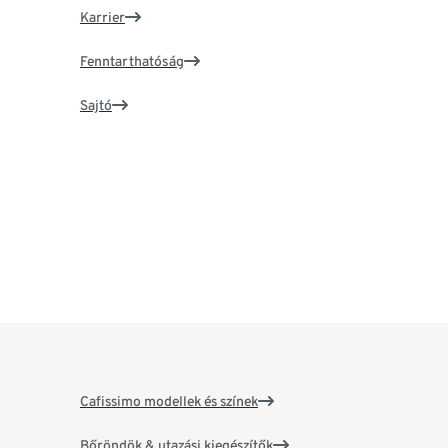
Karrier
Fenntarthatóság
Sajtó
Cafissimo modellek és színek
Bőröndök & utazási kiegészítők