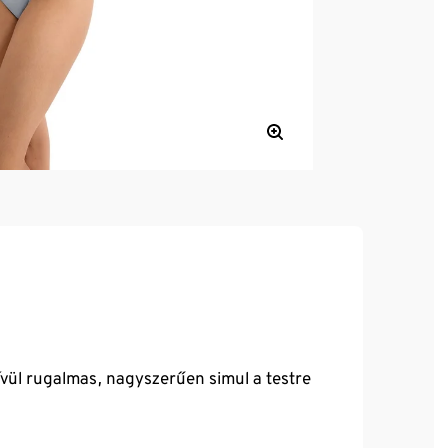
vül rugalmas, nagyszerűen simul a testre
novatív pontkötési technológia révén