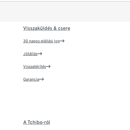
Visszaküldés & csere
30 napos elállási jog
Jótállás
Visszatérítés
Garancia
A Tchibo-ról