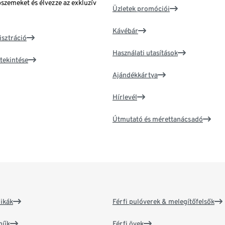
bszemeket és élvezze az exkluzív
Üzletek promóciói
Kávébár
isztráció
Használati utasítások
tekintése
Ajándékkártya
Hírlevél
Útmutató és mérettanácsadó
ikák
Férfi pulóverek & melegítőfelsők
műk
Férfi övek