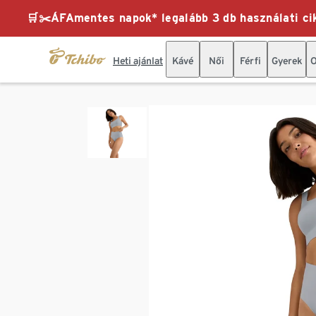
🛒✂️ÁFAmentes napok* legalább 3 db használati cik
Heti ajánlat
Kávé
Női
Férfi
Gyerek
O