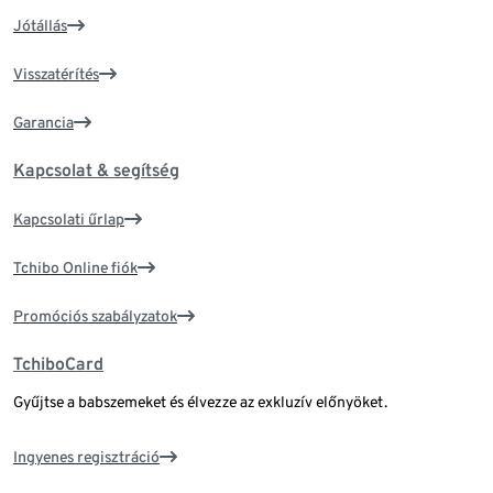
Jótállás
Visszatérítés
Garancia
Kapcsolat & segítség
Kapcsolati űrlap
Tchibo Online fiók
Promóciós szabályzatok
TchiboCard
Gyűjtse a babszemeket és élvezze az exkluzív előnyöket.
Ingyenes regisztráció