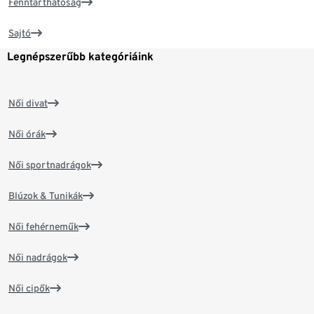
Fenntarthatóság
Sajtó
Legnépszerűbb kategóriáink
Női divat
Női órák
Női sportnadrágok
Blúzok & Tunikák
Női fehérneműk
Női nadrágok
Női cipők