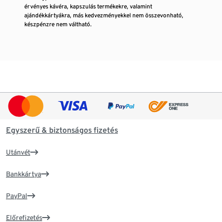
érvényes kávéra, kapszulás termékekre, valamint
ajándékkártyákra, más kedvezményekkel nem összevonható,
készpénzre nem váltható.
Egyszerű & biztonságos fizetés
Utánvét
Bankkártya
PayPal
Előrefizetés