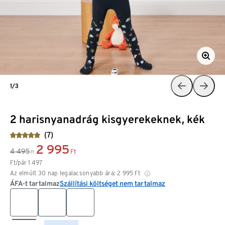
1/3
2 harisnyanadrág kisgyerekeknek, kék
(7)
2 995
4 495
Ft
Ft
Ft/pár
1 497
Az elmúlt 30 nap legalacsonyabb ára:
2 995
Ft
ÁFA-t tartalmaz
Szállítási költséget nem tartalmaz