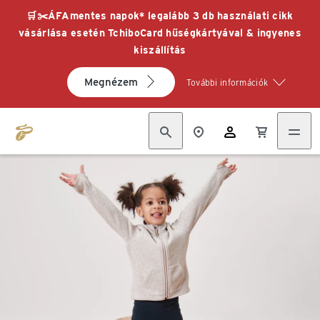
🛒✂️ÁFAmentes napok* legalább 3 db használati cikk
vásárlása esetén TchiboCard hűségkártyával & ingyenes
kiszállítás
Megnézem
További információk