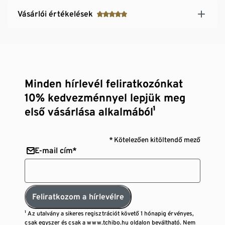
Vásárlói értékelések
Minden hírlevél feliratkozónkat
10% kedvezménnyel lepjük meg
első vásárlása alkalmából¹
* Kötelezően kitöltendő mező
E-mail cím*
Feliratkozom a hírlevélre
¹ Az utalvány a sikeres regisztrációt követő 1 hónapig érvényes,
csak egyszer és csak a www.tchibo.hu oldalon beváltható. Nem