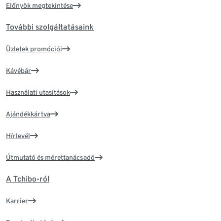
Előnyök megtekintése
További szolgáltatásaink
Üzletek promóciói
Kávébár
Használati utasítások
Ajándékkártya
Hírlevél
Útmutató és mérettanácsadó
A Tchibo-ról
Karrier