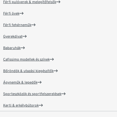
Férfi pulóverek & melegítőfelsők
Férfi övek
Férfi fehérneműk
Gyerekdivat
Babaruhák
Cafissimo modellek és színek
Bőröndök & utazási kiegészítők
Ágyneműk & lepedők
Sporteszközök és sportfelszerelések
Kerti & erkélybútorok