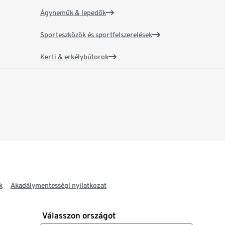
Ágyneműk & lepedők
Sporteszközök és sportfelszerelések
Kerti & erkélybútorok
k
Akadálymentességi nyilatkozat
Válasszon országot