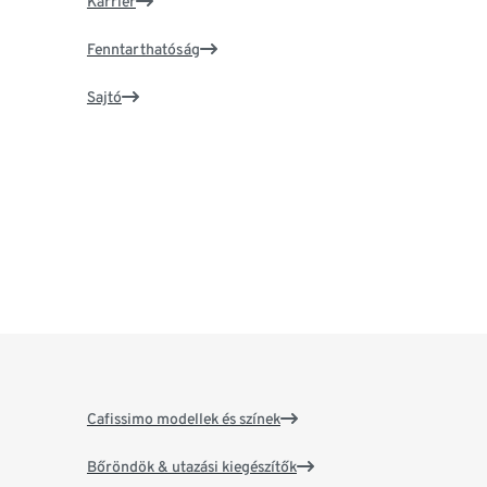
Karrier
Fenntarthatóság
Sajtó
Cafissimo modellek és színek
Bőröndök & utazási kiegészítők