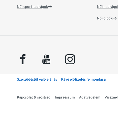
Női sportnadrágok
Női nadrágo
Női cipők
facebook
youtube
instagram
Szerződéstől való elállás
Kávé előfizetés felmondása
Kapcsolat & segítség
Impresszum
Adatvédelem
Visszaél