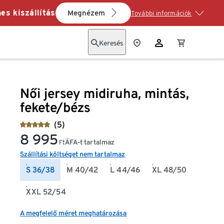
es kiszállítás
Megnézem
További információk
Keresés
Női jersey midiruha, mintás,
fekete/bézs
(5)
8 995
ÁFA-t tartalmaz
Ft
Szállítási költséget nem tartalmaz
S 36/38
M 40/42
L 44/46
XL 48/50
XXL 52/54
A megfelelő méret meghatározása