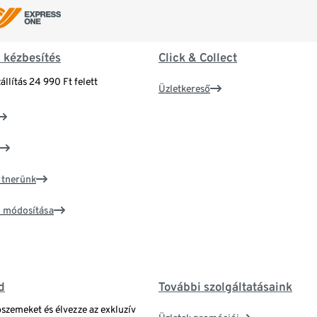
& kézbesítés
Click & Collect
állítás 24 990 Ft felett
Üzletkereső
artnerünk
ím módosítása
d
További szolgáltatásaink
bszemeket és élvezze az exkluzív