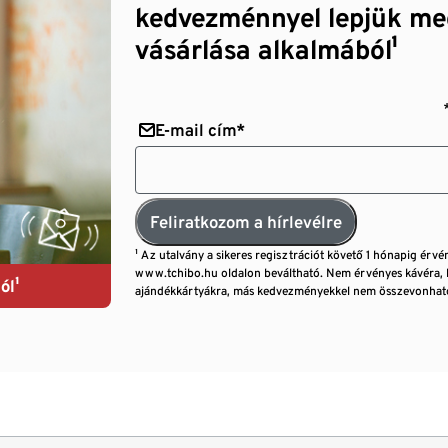
kedvezménnyel lepjük me
vásárlása alkalmából¹
E-mail cím*
Feliratkozom a hírlevélre
¹ Az utalvány a sikeres regisztrációt követő 1 hónapig érvé
www.tchibo.hu oldalon beváltható. Nem érvényes kávéra, 
ól¹
ajándékkártyákra, más kedvezményekkel nem összevonható