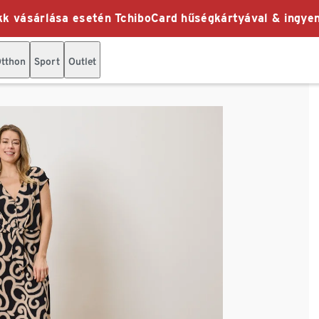
k vásárlása esetén TchiboCard hűségkártyával & ingyen
tthon
Sport
Outlet