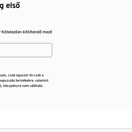
g első
* Kötelezően kitöltendő mező
nyes, csak egyszer és csak a
kapszulás termékekre, valamint
, készpénzre nem váltható.