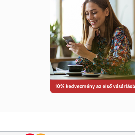
10% kedvezmény az első vásárlásb