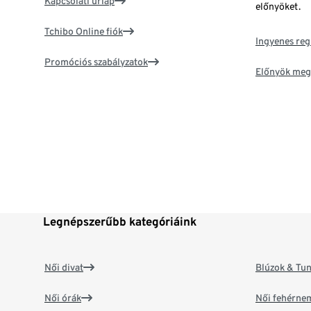
Kapcsolati űrlap
előnyöket.
Tchibo Online fiók
Ingyenes reg
Promóciós szabályzatok
Előnyök meg
Legnépszerűbb kategóriáink
Női divat
Blúzok & Tun
Női órák
Női fehérne