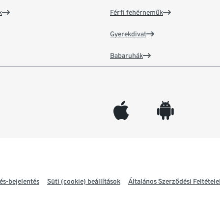
k
Férfi fehérneműk
Gyerekdivat
Babaruhák
appleinc
android
és-bejelentés
Süti (cookie) beállítások
Általános Szerződési Feltétele