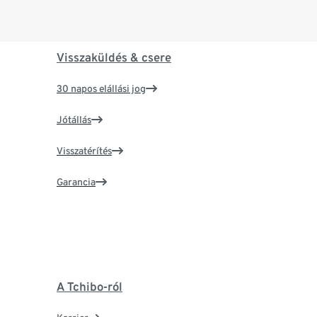
Visszaküldés & csere
30 napos elállási jog
Jótállás
Visszatérítés
Garancia
A Tchibo-ról