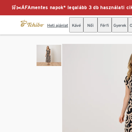
🛒✂️ÁFAmentes napok* legalább 3 db használati cik
Heti ajánlat
Kávé
Női
Férfi
Gyerek
O