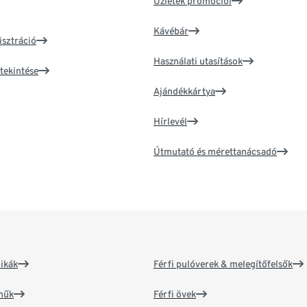
Üzletek promóciói
Kávébár
isztráció
Használati utasítások
tekintése
Ajándékkártya
Hírlevél
Útmutató és mérettanácsadó
ikák
Férfi pulóverek & melegítőfelsők
műk
Férfi övek