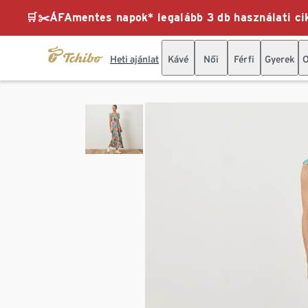
🛒✂️ÁFAmentes napok* legalább 3 db használati cik
Heti ajánlat
Kávé
Női
Férfi
Gyerek
O