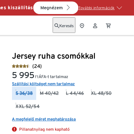
es kiszállítás
Megnézem
További információk
Keresés
Jersey ruha csomókkal
(24)
5 995
ÁFA-t tartalmaz
Ft
Szállítási költséget nem tartalmaz
S 36/38
M 40/42
L 44/46
XL 48/50
XXL 52/54
A megfelelő méret meghatározása
Pillanatnyilag nem kapható