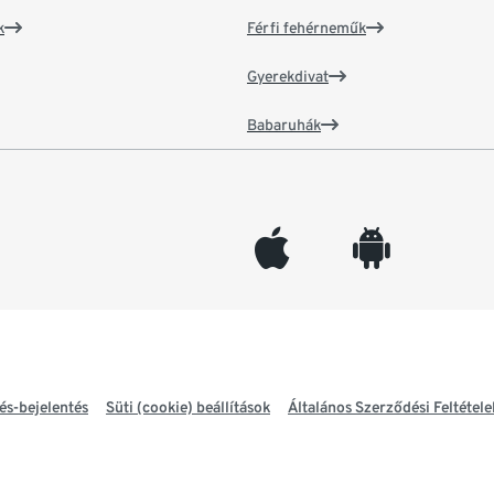
k
Férfi fehérneműk
Gyerekdivat
Babaruhák
appleinc
android
és-bejelentés
Süti (cookie) beállítások
Általános Szerződési Feltétele