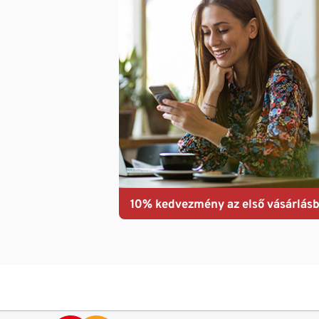
10% kedvezmény az első vásárlásb