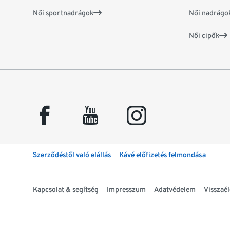
Női sportnadrágok
Női nadrágo
Női cipők
facebook
youtube
instagram
Szerződéstől való elállás
Kávé előfizetés felmondása
Kapcsolat & segítség
Impresszum
Adatvédelem
Visszaél