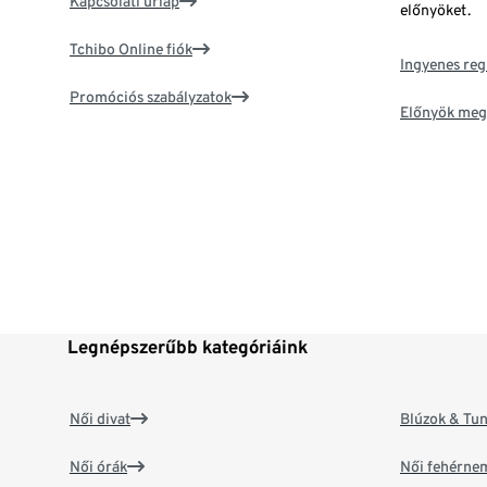
Kapcsolati űrlap
előnyöket.
Tchibo Online fiók
Ingyenes reg
Promóciós szabályzatok
Előnyök meg
Legnépszerűbb kategóriáink
Női divat
Blúzok & Tun
Női órák
Női fehérne