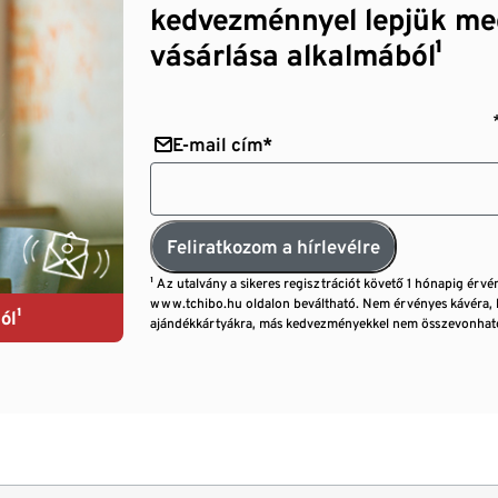
kedvezménnyel lepjük me
vásárlása alkalmából¹
E-mail cím*
Feliratkozom a hírlevélre
¹ Az utalvány a sikeres regisztrációt követő 1 hónapig érvé
www.tchibo.hu oldalon beváltható. Nem érvényes kávéra, 
ól¹
ajándékkártyákra, más kedvezményekkel nem összevonható