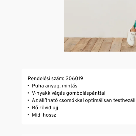
Rendelési szám: 206019
Puha anyag, mintás
V-nyakkivágás gomboláspánttal
Az állítható csomókkal optimálisan testhezál
Bő rövid ujj
Midi hossz