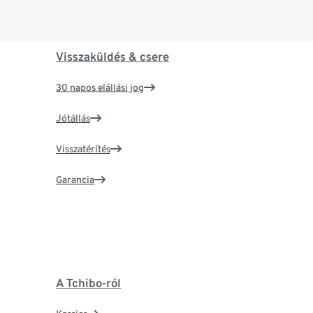
Visszaküldés & csere
30 napos elállási jog
Jótállás
Visszatérítés
Garancia
A Tchibo-ról