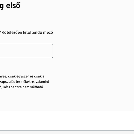
g első
* Kötelezően kitöltendő mező
nyes, csak egyszer és csak a
kapszulás termékekre, valamint
, készpénzre nem váltható.