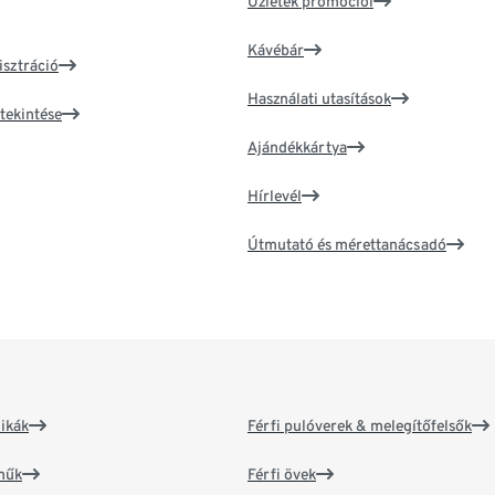
Üzletek promóciói
Kávébár
isztráció
Használati utasítások
tekintése
Ajándékkártya
Hírlevél
Útmutató és mérettanácsadó
ikák
Férfi pulóverek & melegítőfelsők
műk
Férfi övek