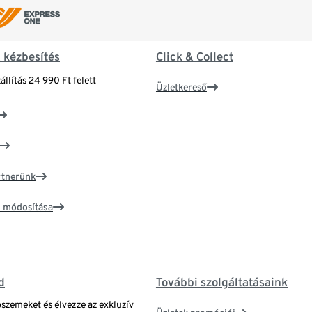
& kézbesítés
Click & Collect
állítás 24 990 Ft felett
Üzletkereső
artnerünk
ím módosítása
d
További szolgáltatásaink
bszemeket és élvezze az exkluzív