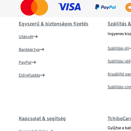
Egyszerű & biztonságos fizetés
Szállítás 
Ingyenes kisz
Utánvét
Szállítási díj
Bankkártya
Szállítási idő
PayPal
Kiszállító p
Előrefizetés
Szállítási c
Kapcsolat & segítség
TchiboCar
Gyűjtse a ba