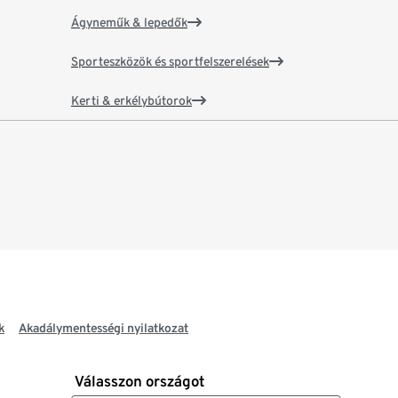
Ágyneműk & lepedők
Sporteszközök és sportfelszerelések
Kerti & erkélybútorok
k
Akadálymentességi nyilatkozat
Válasszon országot