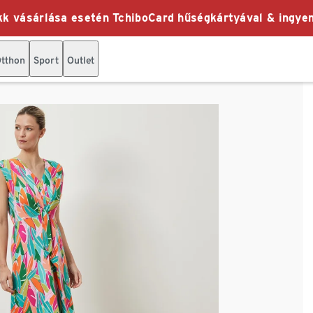
k vásárlása esetén TchiboCard hűségkártyával & ingyen
tthon
Sport
Outlet