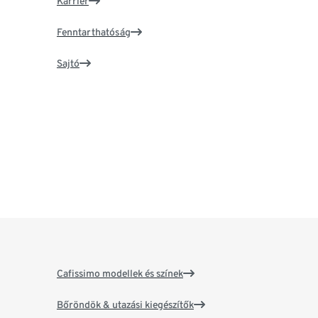
Karrier
Fenntarthatóság
Sajtó
Cafissimo modellek és színek
Bőröndök & utazási kiegészítők