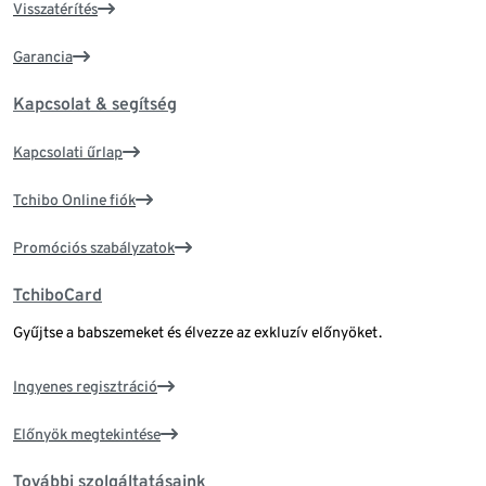
Visszatérítés
Garancia
Kapcsolat & segítség
Kapcsolati űrlap
Tchibo Online fiók
Promóciós szabályzatok
TchiboCard
Gyűjtse a babszemeket és élvezze az exkluzív előnyöket.
Ingyenes regisztráció
Előnyök megtekintése
További szolgáltatásaink