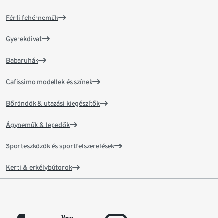
Férfi fehérneműk
Gyerekdivat
Babaruhák
Cafissimo modellek és színek
Bőröndök & utazási kiegészítők
Ágyneműk & lepedők
Sporteszközök és sportfelszerelések
Kerti & erkélybútorok