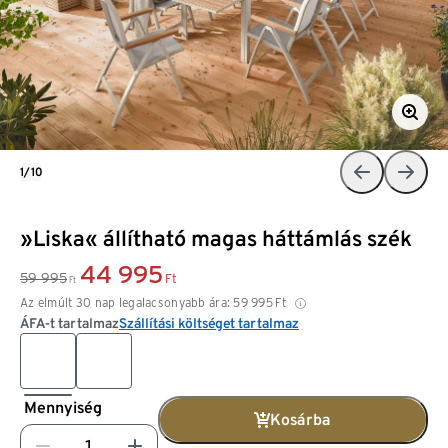
1/10
»Liska« állítható magas háttámlás szék
44 995
59 995
Ft
Ft
Az elmúlt 30 nap legalacsonyabb ára:
59 995
Ft
ÁFA-t tartalmaz
Szállítási költséget tartalmaz
Mennyiség
Kosárba