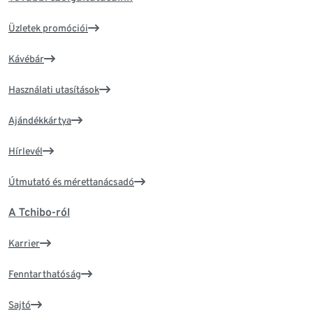
Üzletek promóciói
Kávébár
Használati utasítások
Ajándékkártya
Hírlevél
Útmutató és mérettanácsadó
A Tchibo-ról
Karrier
Fenntarthatóság
Sajtó