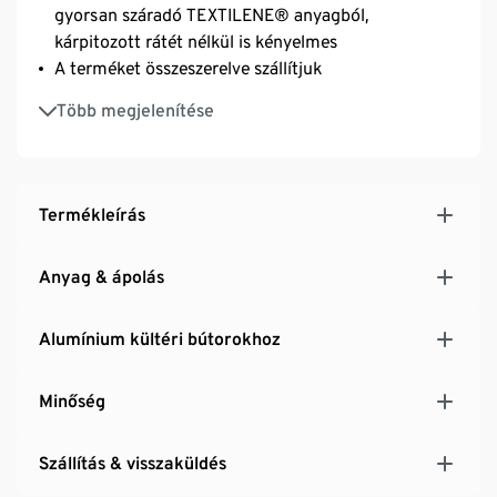
gyorsan száradó TEXTILENE® anyagból,
kárpitozott rátét nélkül is kényelmes
A terméket összeszerelve szállítjuk
UV- és időjárásálló
Több megjelenítése
Megjegyzés: a támlákra való párnák megtalálhatók
a kínálatunkban (rendelésszám: 213068, 213070)
»Liska« bútorcsaládunk tagja
Termékleírás
Anyag & ápolás
Alumínium kültéri bútorokhoz
Minőség
Szállítás & visszaküldés