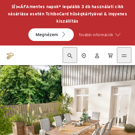
🛒✂️ÁFAmentes napok* legalább 3 db használati cikk
vásárlása esetén TchiboCard hűségkártyával & ingyenes
kiszállítás
Megnézem
További információk