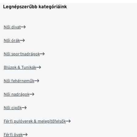
Legnépszerűbb kategóriáink
Női divat
Női órák
Női sportnadrágok
Blúzok & Tunikák
Női fehérneműk
Női nadrágok
Női cipők
Férfi pulóverek & melegítőfelsők
Férfi övek