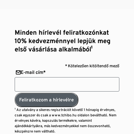
Minden hírlevél feliratkozónkat
10% kedvezménnyel lepjük meg
első vásárlása alkalmából¹
* Kötelezően kitöltendő mező
E-mail cím*
Feliratkozom a hírlevélre
¹ Az utalvány a sikeres regisztrációt követő 1 hónapig érvényes,
csak egyszer és csak a www.tchibo.hu oldalon beváltható. Nem
érvényes kávéra, kapszulás termékekre, valamint
ajándékkártyákra, más kedvezményekkel nem összevonható,
készpénzre nem váltható.