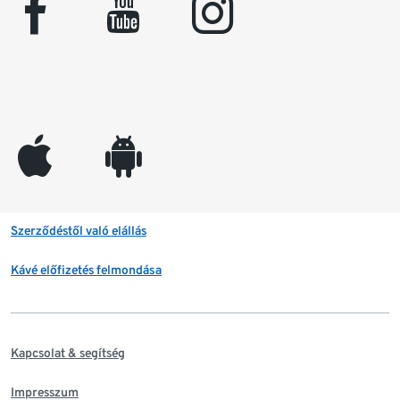
facebook
youtube
instagram
appleinc
android
Szerződéstől való elállás
Kávé előfizetés felmondása
Kapcsolat & segítség
Impresszum