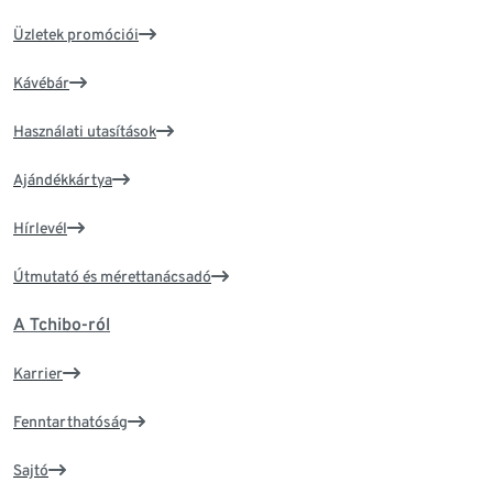
Üzletek promóciói
Kávébár
Használati utasítások
Ajándékkártya
Hírlevél
Útmutató és mérettanácsadó
A Tchibo-ról
Karrier
Fenntarthatóság
Sajtó