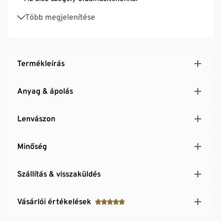
Inggallérral és gomboláspánttal
Több megjelenítése
Termékleírás
Anyag & ápolás
Lenvászon
Minőség
Szállítás & visszaküldés
Vásárlói értékelések