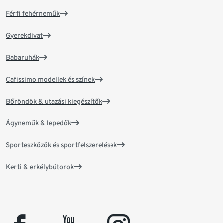
Férfi fehérneműk
Gyerekdivat
Babaruhák
Cafissimo modellek és színek
Bőröndök & utazási kiegészítők
Ágyneműk & lepedők
Sporteszközök és sportfelszerelések
Kerti & erkélybútorok