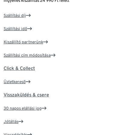
Ingyenes kiszállítás 24 990 Ft felett
Szállítási díj
Szállítási idő
Kiszállító partnerünk
Szállítási cím módosítása
Click & Collect
Üzletkereső
Visszaküldés & csere
30 napos elállási jog
Jótállás
Visszatérítés