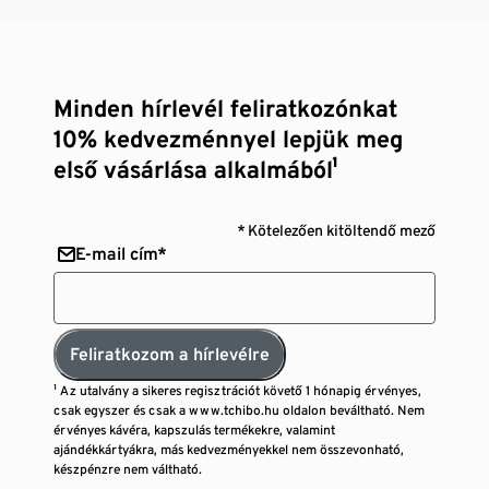
Minden hírlevél feliratkozónkat
10% kedvezménnyel lepjük meg
első vásárlása alkalmából¹
* Kötelezően kitöltendő mező
E-mail cím*
Feliratkozom a hírlevélre
¹ Az utalvány a sikeres regisztrációt követő 1 hónapig érvényes,
csak egyszer és csak a www.tchibo.hu oldalon beváltható. Nem
érvényes kávéra, kapszulás termékekre, valamint
ajándékkártyákra, más kedvezményekkel nem összevonható,
készpénzre nem váltható.