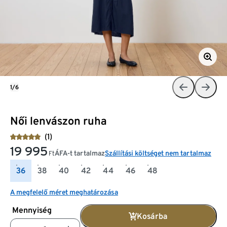
1/6
Női lenvászon ruha
(1)
19 995
ÁFA-t tartalmaz
Szállítási költséget nem tartalmaz
Ft
36
38
40
42
44
46
48
A megfelelő méret meghatározása
Mennyiség
Kosárba