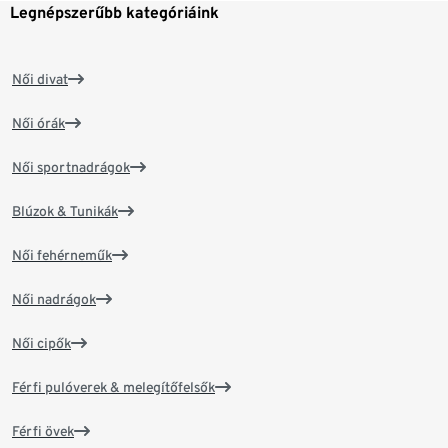
Legnépszerűbb kategóriáink
Női divat
Női órák
Női sportnadrágok
Blúzok & Tunikák
Női fehérneműk
Női nadrágok
Női cipők
Férfi pulóverek & melegítőfelsők
Férfi övek