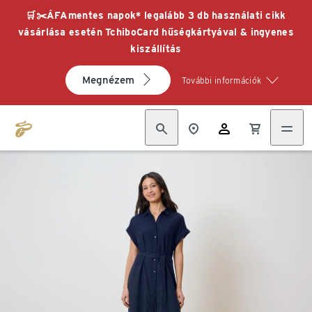
🛒✂️ÁFAmentes napok* legalább 3 db használati cikk
vásárlása esetén TchiboCard hűségkártyával & ingyenes
kiszállítás
Megnézem
További információk