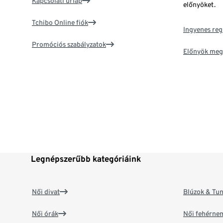
Kapcsolati űrlap
előnyöket.
Tchibo Online fiók
Ingyenes reg
Promóciós szabályzatok
Előnyök meg
Legnépszerűbb kategóriáink
Női divat
Blúzok & Tun
Női órák
Női fehérne