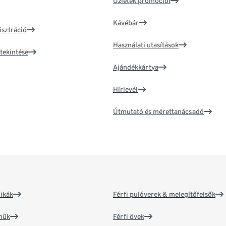
Üzletek promóciói
Kávébár
isztráció
Használati utasítások
tekintése
Ajándékkártya
Hírlevél
Útmutató és mérettanácsadó
ikák
Férfi pulóverek & melegítőfelsők
műk
Férfi övek