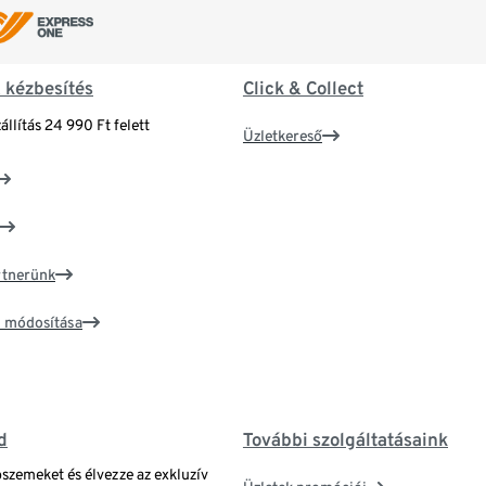
& kézbesítés
Click & Collect
állítás 24 990 Ft felett
Üzletkereső
artnerünk
ím módosítása
d
További szolgáltatásaink
bszemeket és élvezze az exkluzív