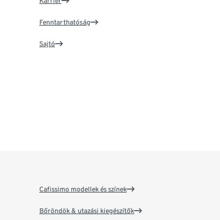
Karrier
Fenntarthatóság
Sajtó
Cafissimo modellek és színek
Bőröndök & utazási kiegészítők