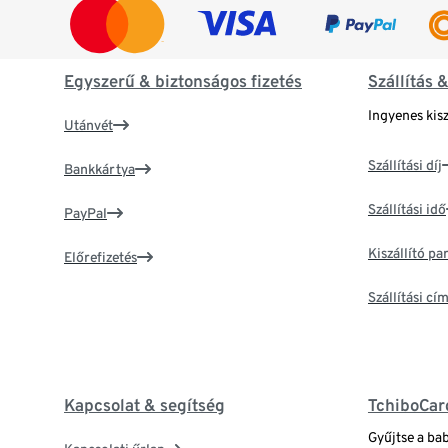
Egyszerű & biztonságos fizetés
Szállítás 
Ingyenes kisz
Utánvét
Szállítási díj
Bankkártya
Szállítási idő
PayPal
Kiszállító p
Előrefizetés
Szállítási c
Kapcsolat & segítség
TchiboCar
Gyűjtse a ba