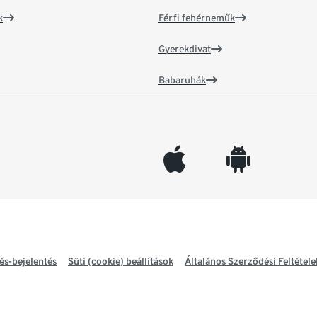
k
Férfi fehérneműk
Gyerekdivat
Babaruhák
appleinc
android
és-bejelentés
Süti (cookie) beállítások
Általános Szerződési Feltétele