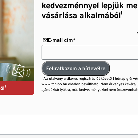
kedvezménnyel lepjük me
vásárlása alkalmából¹
E-mail cím*
Feliratkozom a hírlevélre
¹ Az utalvány a sikeres regisztrációt követő 1 hónapig érvé
www.tchibo.hu oldalon beváltható. Nem érvényes kávéra, 
ól¹
ajándékkártyákra, más kedvezményekkel nem összevonható