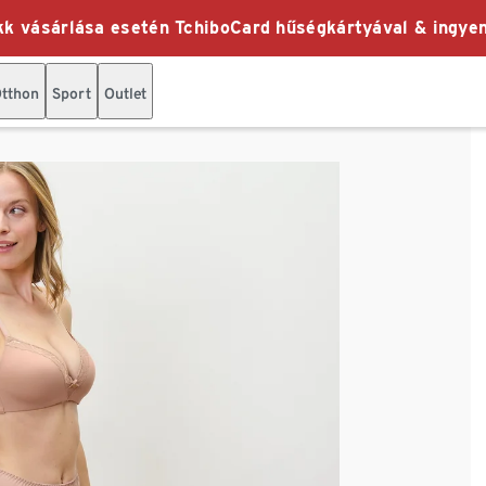
k vásárlása esetén TchiboCard hűségkártyával & ingyen
tthon
Sport
Outlet