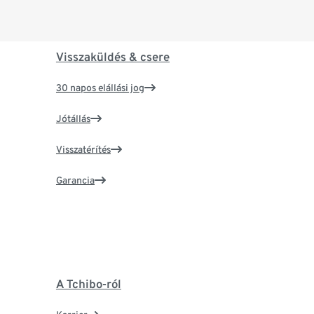
Visszaküldés & csere
30 napos elállási jog
Jótállás
Visszatérítés
Garancia
A Tchibo-ról