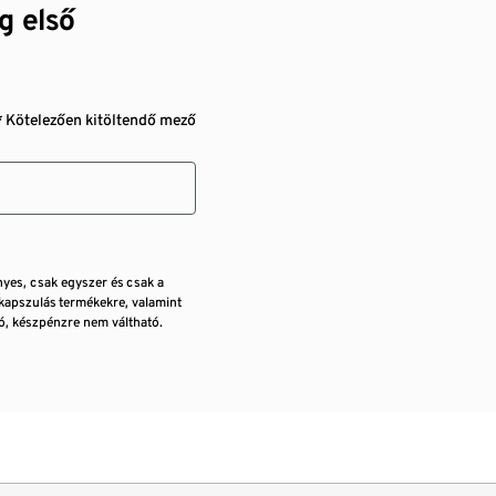
g első
* Kötelezően kitöltendő mező
nyes, csak egyszer és csak a
kapszulás termékekre, valamint
, készpénzre nem váltható.