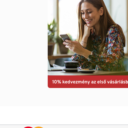
10% kedvezmény az első vásárlásb