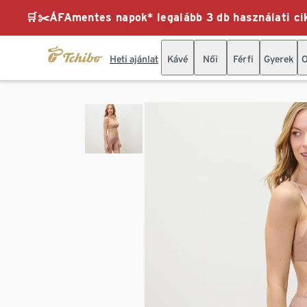
🛒✂️ÁFAmentes napok* legalább 3 db használati cik
Heti ajánlat
Kávé
Női
Férfi
Gyerek
O