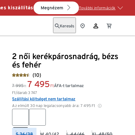
es kiszállítás
Megnézem
További információk
Keresés
2 női kerékpárosnadrág, bézs
és fehér
(10)
7 495
7 995
ÁFA-t tartalmaz
Ft
Ft
Ft/darab
3 747
Szállítási költséget nem tartalmaz
Az elmúlt 30 nap legalacsonyabb ára:
7 495
Ft
S 36/38
M 40/42
L 44/46
XL 48/50