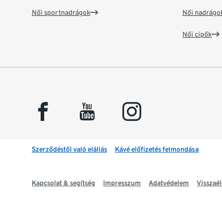
Női sportnadrágok
Női nadrágo
Női cipők
facebook
youtube
instagram
Szerződéstől való elállás
Kávé előfizetés felmondása
Kapcsolat & segítség
Impresszum
Adatvédelem
Visszaél