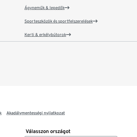
Ágyneműk & lepedők
Sporteszközök és sportfelszerelések
Kerti & erkélybútorok
k
Akadálymentességi nyilatkozat
Válasszon országot