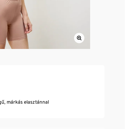
gű, márkás elasztánnal