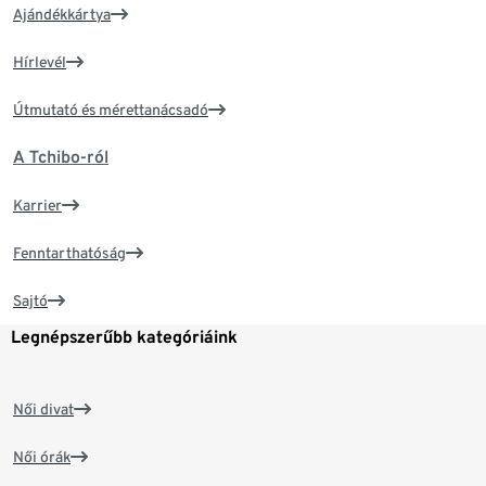
Ajándékkártya
Hírlevél
Útmutató és mérettanácsadó
A Tchibo-ról
Karrier
Fenntarthatóság
Sajtó
Legnépszerűbb kategóriáink
Női divat
Női órák