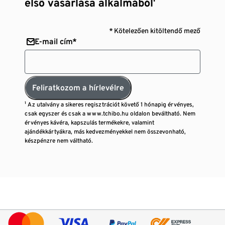
első vásárlása alkalmából¹
* Kötelezően kitöltendő mező
E-mail cím*
Feliratkozom a hírlevélre
¹ Az utalvány a sikeres regisztrációt követő 1 hónapig érvényes,
csak egyszer és csak a www.tchibo.hu oldalon beváltható. Nem
érvényes kávéra, kapszulás termékekre, valamint
ajándékkártyákra, más kedvezményekkel nem összevonható,
készpénzre nem váltható.