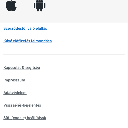
appleinc
android
Szerződéstől való elállás
Kávé előfizetés felmondása
Kapcsolat & segítség
Impresszum
Adatvédelem
Visszaélés-bejelentés
Süti (cookie) beállítások