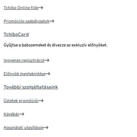
Tchibo Online fiók
Promóciós szabályzatok
TchiboCard
Gyűjtse a babszemeket és élvezze az exkluzív előnyöket.
Ingyenes regisztráció
Előnyök megtekintése
További szolgáltatásaink
Üzletek promóciói
Kávébár
Használati utasítások