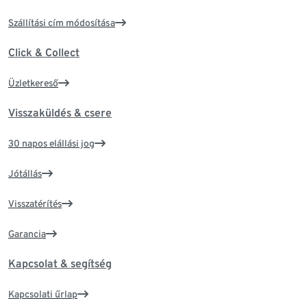
Szállítási cím módosítása
Click & Collect
Üzletkereső
Visszaküldés & csere
30 napos elállási jog
Jótállás
Visszatérítés
Garancia
Kapcsolat & segítség
Kapcsolati űrlap