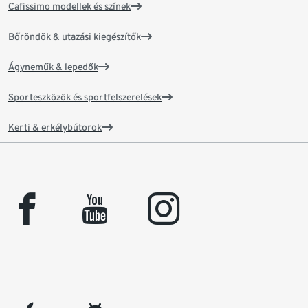
Cafissimo modellek és színek
Bőröndök & utazási kiegészítők
Ágyneműk & lepedők
Sporteszközök és sportfelszerelések
Kerti & erkélybútorok
facebook
youtube
instagram