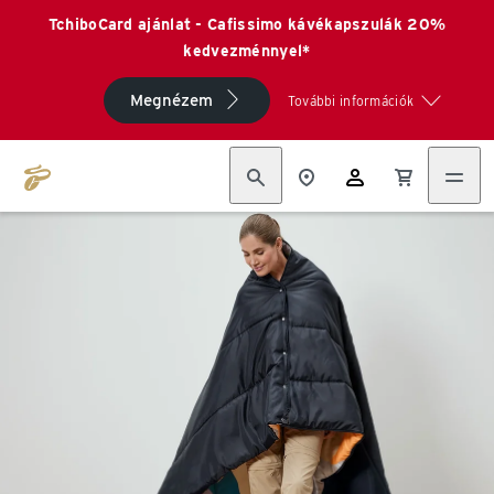
TchiboCard ajánlat - Cafissimo kávékapszulák 20%
kedvezménnyel*
Megnézem
További információk