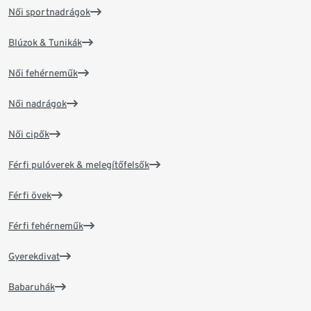
Női sportnadrágok
Blúzok & Tunikák
Női fehérneműk
Női nadrágok
Női cipők
Férfi pulóverek & melegítőfelsők
Férfi övek
Férfi fehérneműk
Gyerekdivat
Babaruhák