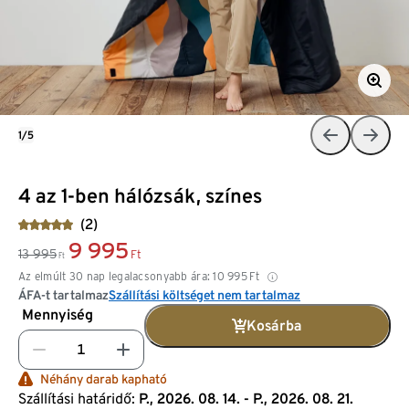
1/5
4 az 1-ben hálózsák, színes
(2)
9 995
13 995
Ft
Ft
Az elmúlt 30 nap legalacsonyabb ára:
10 995
Ft
ÁFA-t tartalmaz
Szállítási költséget nem tartalmaz
Mennyiség
Kosárba
Néhány darab kapható
Szállítási határidő:
P., 2026. 08. 14. - P., 2026. 08. 21.