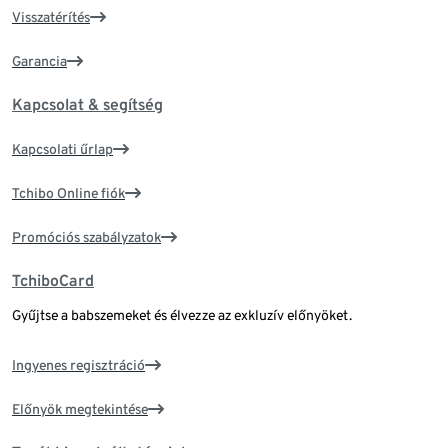
Visszatérítés
Garancia
Kapcsolat & segítség
Kapcsolati űrlap
Tchibo Online fiók
Promóciós szabályzatok
TchiboCard
Gyűjtse a babszemeket és élvezze az exkluzív előnyöket.
Ingyenes regisztráció
Előnyök megtekintése