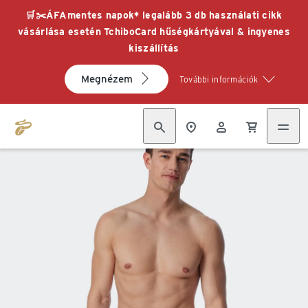
🛒✂️ÁFAmentes napok* legalább 3 db használati cikk
vásárlása esetén TchiboCard hűségkártyával & ingyenes
kiszállítás
Megnézem
További információk