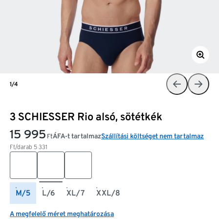
1/4
3 SCHIESSER Rio alsó, sötétkék
15 995
ÁFA-t tartalmaz
Szállítási költséget nem tartalmaz
Ft
Ft/darab
5 331
M/5
L/6
XL/7
XXL/8
A megfelelő méret meghatározása