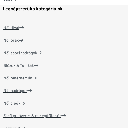
Legnépszerűbb kategóriáink
Női divat
Női órák
Női sportnadrágok
Blúzok & Tunikák
Női fehérneműk
Női nadrágok
Női cipők
Férfi pulóverek & melegítőfelsők