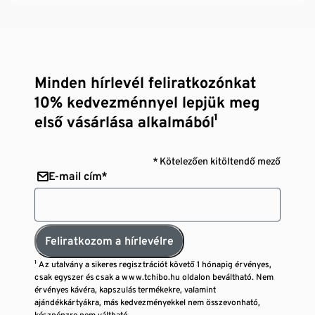
Minden hírlevél feliratkozónkat
10% kedvezménnyel lepjük meg
első vásárlása alkalmából¹
* Kötelezően kitöltendő mező
E-mail cím*
Feliratkozom a hírlevélre
¹ Az utalvány a sikeres regisztrációt követő 1 hónapig érvényes,
csak egyszer és csak a www.tchibo.hu oldalon beváltható. Nem
érvényes kávéra, kapszulás termékekre, valamint
ajándékkártyákra, más kedvezményekkel nem összevonható,
készpénzre nem váltható.