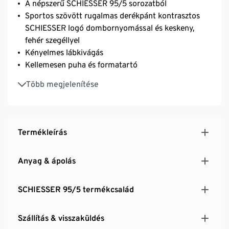
A népszerű SCHIESSER 95/5 sorozatból
Sportos szövött rugalmas derékpánt kontrasztos
SCHIESSER logó dombornyomással és keskeny,
fehér szegéllyel
Kényelmes lábkivágás
Kellemesen puha és formatartó
Rugalmas, single jersey anyagával tökéletesen
Több megjelenítése
testhezálló
Termékleírás
Anyag & ápolás
SCHIESSER 95/5 termékcsalád
Szállítás & visszaküldés