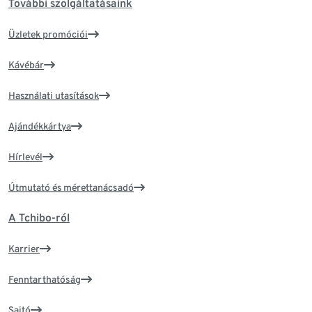
További szolgáltatásaink
Üzletek promóciói
Kávébár
Használati utasítások
Ajándékkártya
Hírlevél
Útmutató és mérettanácsadó
A Tchibo-ról
Karrier
Fenntarthatóság
Sajtó