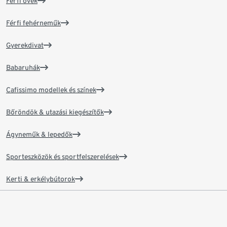
Férfi övek
Férfi fehérneműk
Gyerekdivat
Babaruhák
Cafissimo modellek és színek
Bőröndök & utazási kiegészítők
Ágyneműk & lepedők
Sporteszközök és sportfelszerelések
Kerti & erkélybútorok