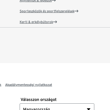
Ágyneműk & lepedők
Sporteszközök és sportfelszerelések
Kerti & erkélybútorok
k
Akadálymentességi nyilatkozat
Válasszon országot
Magyarország