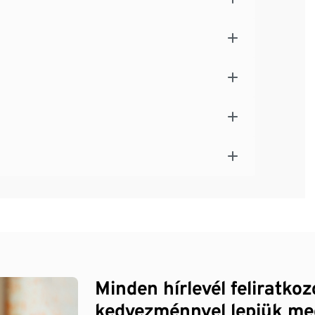
Minden hírlevél feliratko
kedvezménnyel lepjük me