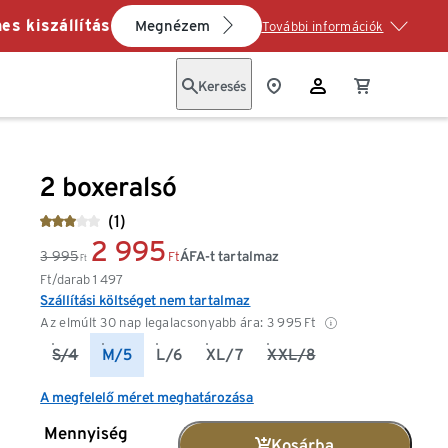
es kiszállítás
Megnézem
További információk
Keresés
2 boxeralsó
(1)
2 995
3 995
ÁFA-t tartalmaz
Ft
Ft
Ft/darab
1 497
Szállítási költséget nem tartalmaz
Az elmúlt 30 nap legalacsonyabb ára:
3 995
Ft
S/4
M/5
L/6
XL/7
XXL/8
A megfelelő méret meghatározása
Mennyiség
Kosárba