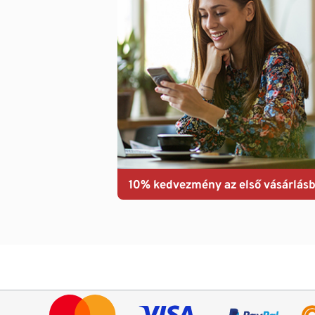
10% kedvezmény az első vásárlásb