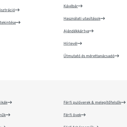
Kávébár
isztráció
Használati utasítások
tekintése
Ajándékkártya
Hírlevél
Útmutató és mérettanácsadó
ikák
Férfi pulóverek & melegítőfelsők
műk
Férfi övek