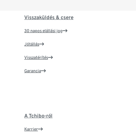
Visszaküldés & csere
30 napos elállási jog
Jótállás
Visszatérítés
Garancia
A Tchibo-ról
Karrier