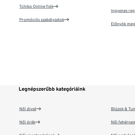
Tchibo Online fiók
Ingyenes reg
Promóciós szabályzatok
Előnyök meg
Legnépszerűbb kategóriáink
Női divat
Blúzok & Tun
Női órák
Női fehérne