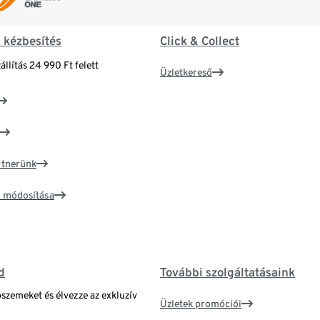
& kézbesítés
Click & Collect
állítás 24 990 Ft felett
Üzletkereső
artnerünk
ím módosítása
d
További szolgáltatásaink
bszemeket és élvezze az exkluzív
Üzletek promóciói