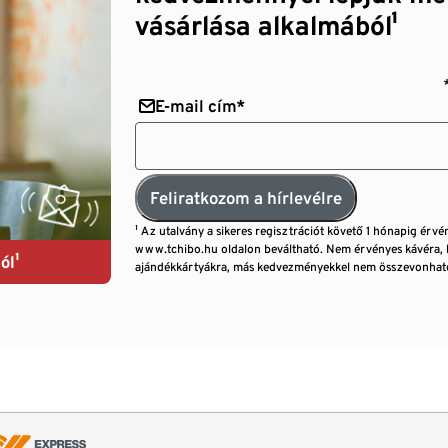
vásárlása alkalmából¹
E-mail cím*
Feliratkozom a hírlevélre
¹ Az utalvány a sikeres regisztrációt követő 1 hónapig érvé
www.tchibo.hu oldalon beváltható. Nem érvényes kávéra, 
ól¹
ajándékkártyákra, más kedvezményekkel nem összevonható