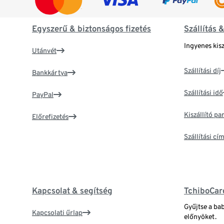
Egyszerű & biztonságos fizetés
Szállítás 
Ingyenes kisz
Utánvét
Szállítási díj
Bankkártya
Szállítási idő
PayPal
Kiszállító p
Előrefizetés
Szállítási c
Kapcsolat & segítség
TchiboCar
Gyűjtse a ba
Kapcsolati űrlap
előnyöket.