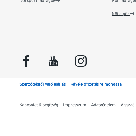
Női sportnadrágok
Női nadrágo
Női cipők
facebook
youtube
instagram
Szerződéstől való elállás
Kávé előfizetés felmondása
Kapcsolat & segítség
Impresszum
Adatvédelem
Visszaél