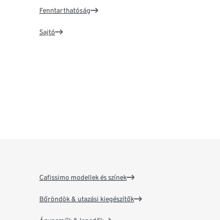
Fenntarthatóság
Sajtó
Cafissimo modellek és színek
Bőröndök & utazási kiegészítők