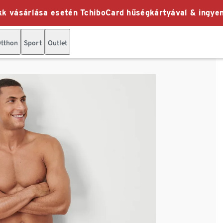
k vásárlása esetén TchiboCard hűségkártyával & ingyen
tthon
Sport
Outlet