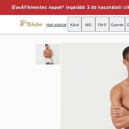
🛒✂️ÁFAmentes napok* legalább 3 db használati cik
Heti ajánlat
Kávé
Női
Férfi
Gyerek
O