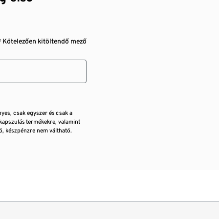
* Kötelezően kitöltendő mező
nyes, csak egyszer és csak a
kapszulás termékekre, valamint
, készpénzre nem váltható.