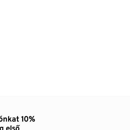
zónkat 10%
g első