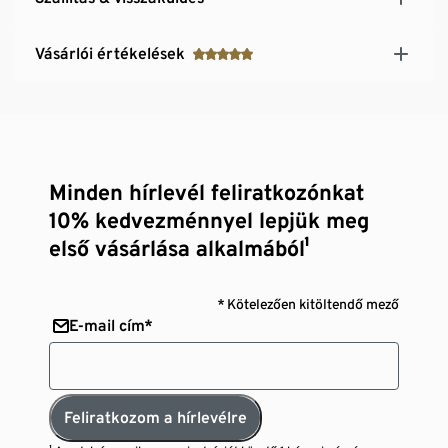
Vásárlói értékelések
Minden hírlevél feliratkozónkat
10% kedvezménnyel lepjük meg
első vásárlása alkalmából¹
* Kötelezően kitöltendő mező
E-mail cím*
Feliratkozom a hírlevélre