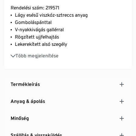
Rendelési szám: 219571
Lágy esésű viszkóz-sztreccs anyag
Gomboláspánttal
V-nyakkivágás gallérral
Rögzített ujjfelhajtás
Lekerekített alsó szegély
Elasztánnal: formatartó, tökéletesen áll, rendkívül
Több megjelenítése
kényelmes viselet
Termékleírás
Anyag & ápolás
Minőség
Szállítás & visszaküldés