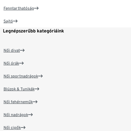
Fenntarthatóság
Sajtó
Legnépszerűbb kategóriáink
Női divat
Női órák
Női sportnadrágok
Blúzok & Tunikák
Női fehérneműk
Női nadrágok
Női cipők