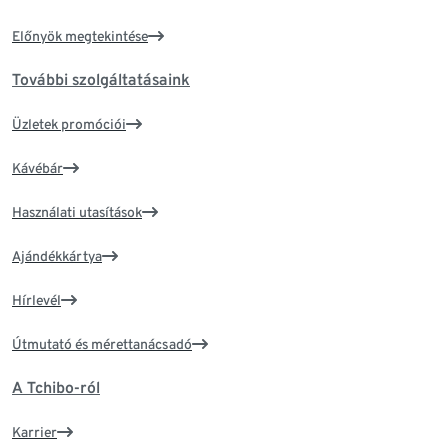
Előnyök megtekintése
További szolgáltatásaink
Üzletek promóciói
Kávébár
Használati utasítások
Ajándékkártya
Hírlevél
Útmutató és mérettanácsadó
A Tchibo-ról
Karrier