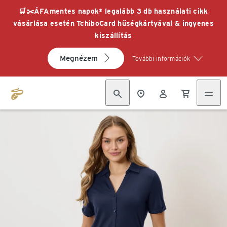
🛒✂️ÁFAmentes napok* legalább 3 db használati cikk
vásárlása esetén TchiboCard hűségkártyával & ingyenes
kiszállítás
Megnézem
További információk