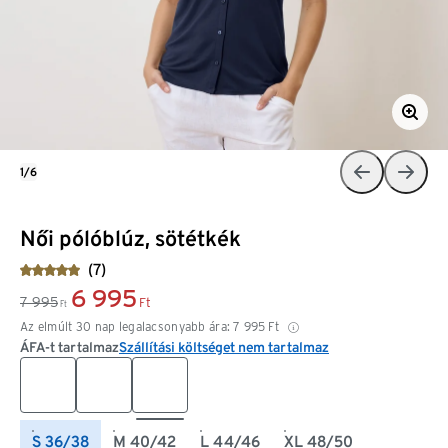
1/6
Női pólóblúz, sötétkék
(7)
6 995
7 995
Ft
Ft
Az elmúlt 30 nap legalacsonyabb ára:
7 995
Ft
ÁFA-t tartalmaz
Szállítási költséget nem tartalmaz
S 36/38
M 40/42
L 44/46
XL 48/50