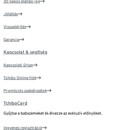
30 napos elállási jog
Jótállás
Visszatérítés
Garancia
Kapcsolat & segítség
Kapcsolati űrlap
Tchibo Online fiók
Promóciós szabályzatok
TchiboCard
Gyűjtse a babszemeket és élvezze az exkluzív előnyöket.
Ingyenes regisztráció