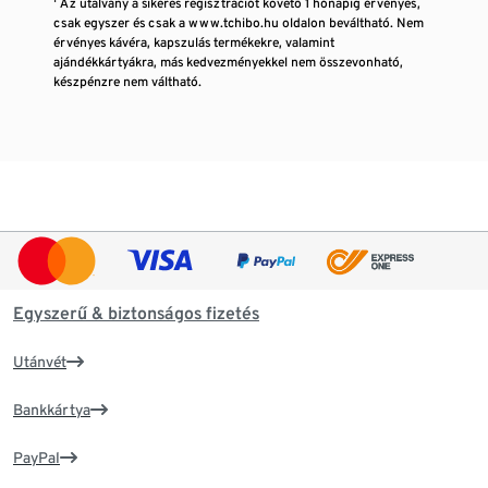
¹ Az utalvány a sikeres regisztrációt követő 1 hónapig érvényes,
csak egyszer és csak a www.tchibo.hu oldalon beváltható. Nem
érvényes kávéra, kapszulás termékekre, valamint
ajándékkártyákra, más kedvezményekkel nem összevonható,
készpénzre nem váltható.
Egyszerű & biztonságos fizetés
Utánvét
Bankkártya
PayPal