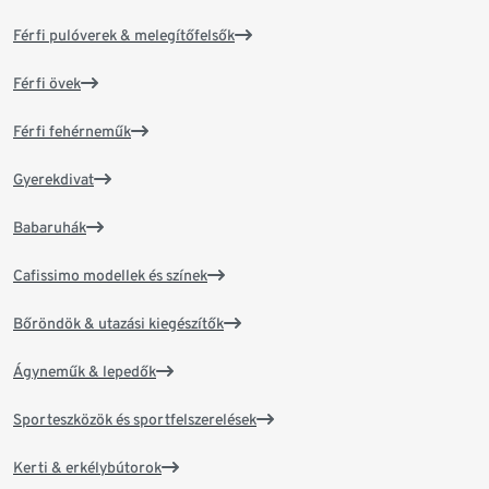
Férfi pulóverek & melegítőfelsők
Férfi övek
Férfi fehérneműk
Gyerekdivat
Babaruhák
Cafissimo modellek és színek
Bőröndök & utazási kiegészítők
Ágyneműk & lepedők
Sporteszközök és sportfelszerelések
Kerti & erkélybútorok