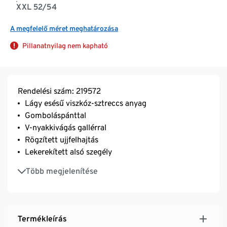
XXL 52/54
A megfelelő méret meghatározása
Pillanatnyilag nem kapható
Rendelési szám: 219572
Lágy esésű viszkóz-sztreccs anyag
Gomboláspánttal
V-nyakkivágás gallérral
Rögzített ujjfelhajtás
Lekerekített alsó szegély
Elasztánnal: formatartó, tökéletesen áll, rendkívül
Több megjelenítése
kényelmes viselet
Termékleírás