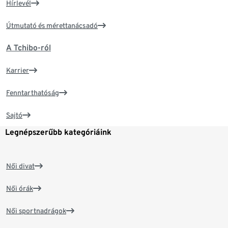
Hírlevél
Útmutató és mérettanácsadó
A Tchibo-ról
Karrier
Fenntarthatóság
Sajtó
Legnépszerűbb kategóriáink
Női divat
Női órák
Női sportnadrágok