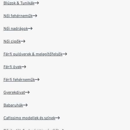
Blúzok & Tunikák
Női fehérneműk
Női nadrágok
Női cipők
Férfi pulóverek & melegítőfelsők
Férfi övek
Férfi fehérneműk
Gyerekdivat
Babaruhák
Cafissimo modellek és színek