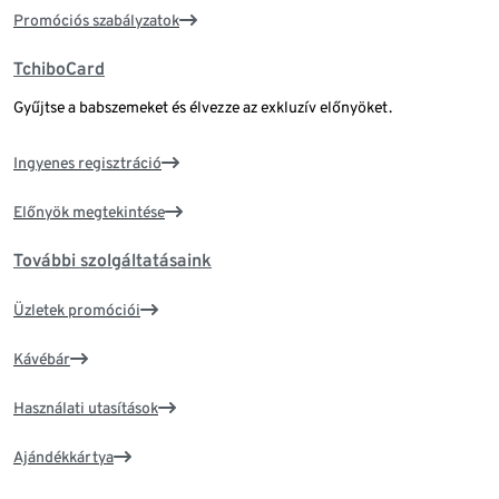
Promóciós szabályzatok
TchiboCard
Gyűjtse a babszemeket és élvezze az exkluzív előnyöket.
Ingyenes regisztráció
Előnyök megtekintése
További szolgáltatásaink
Üzletek promóciói
Kávébár
Használati utasítások
Ajándékkártya