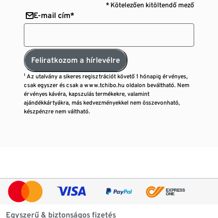
* Kötelezően kitöltendő mező
E-mail cím*
Feliratkozom a hírlevélre
¹ Az utalvány a sikeres regisztrációt követő 1 hónapig érvényes,
csak egyszer és csak a www.tchibo.hu oldalon beváltható. Nem
érvényes kávéra, kapszulás termékekre, valamint
ajándékkártyákra, más kedvezményekkel nem összevonható,
készpénzre nem váltható.
Egyszerű & biztonságos fizetés