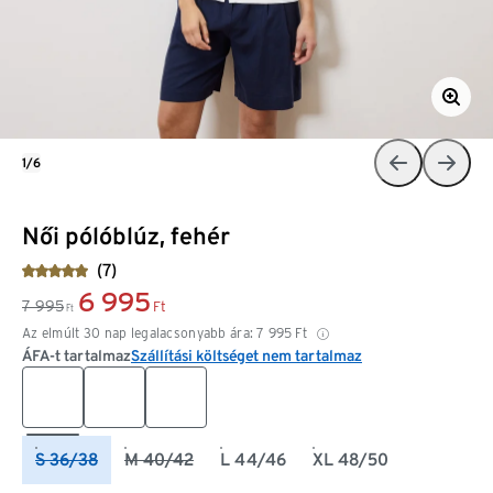
1/6
Női pólóblúz, fehér
(7)
6 995
7 995
Ft
Ft
Az elmúlt 30 nap legalacsonyabb ára:
7 995
Ft
ÁFA-t tartalmaz
Szállítási költséget nem tartalmaz
S 36/38
M 40/42
L 44/46
XL 48/50