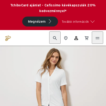
TchiboCard ajánlat - Cafissimo kávékapszulák 20%
kedvezménnyel*
Megnézem
További információk