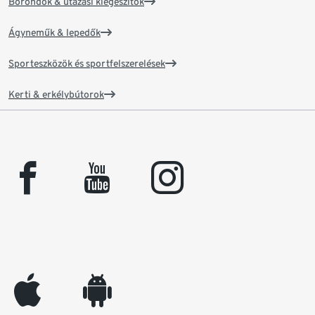
Bőröndök & utazási kiegészítők
Ágyneműk & lepedők
Sporteszközök és sportfelszerelések
Kerti & erkélybútorok
facebook
youtube
instagram
appleinc
android